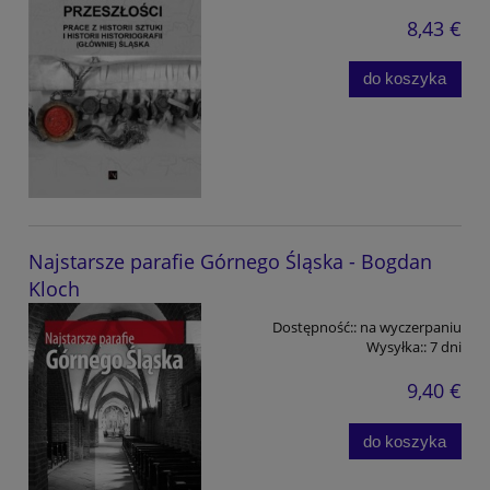
8,43 €
do koszyka
Najstarsze parafie Górnego Śląska - Bogdan
Kloch
Dostępność::
na wyczerpaniu
Wysyłka::
7 dni
9,40 €
do koszyka