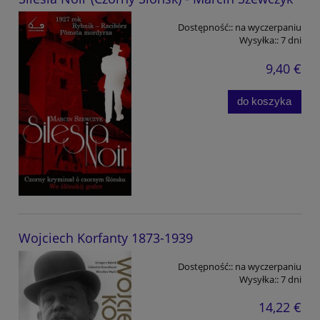
Dostępność::
na wyczerpaniu
Wysyłka::
7 dni
9,40 €
do koszyka
Wojciech Korfanty 1873-1939
Dostępność::
na wyczerpaniu
Wysyłka::
7 dni
14,22 €