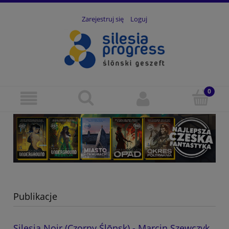
Zarejestruj się
Loguj
Publikacje
Silesia Noir (Czorny Ślōnsk) - Marcin Szewczyk