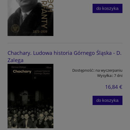
do koszyka
Chachary. Ludowa historia Górnego Śląska - D.
Zalega
Dostępność::
na wyczerpaniu
Wysyłka::
7 dni
16,84 €
do koszyka