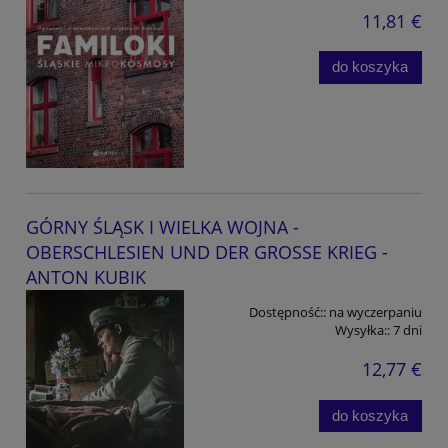
11,81 €
do koszyka
GÓRNY ŚLĄSK I WIELKA WOJNA -
OBERSCHLESIEN UND DER GROSSE KRIEG -
ANTON KUBIK
Dostępność::
na wyczerpaniu
Wysyłka::
7 dni
12,77 €
do koszyka