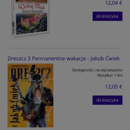
12,04 €
do koszyka
Dreszcz 3 Permanentne wakacje - Jakub Ćwiek
Dostępność::
na wyczerpaniu
Wysyłka::
7 dni
12,05 €
do koszyka