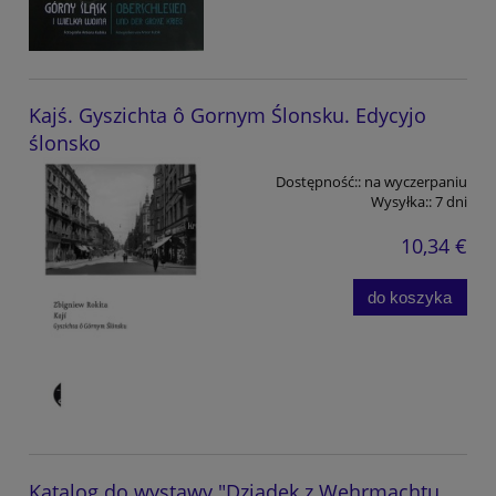
Kajś. Gyszichta ô Gornym Ślonsku. Edycyjo
ślonsko
Dostępność::
na wyczerpaniu
Wysyłka::
7 dni
10,34 €
do koszyka
Katalog do wystawy "Dziadek z Wehrmachtu.