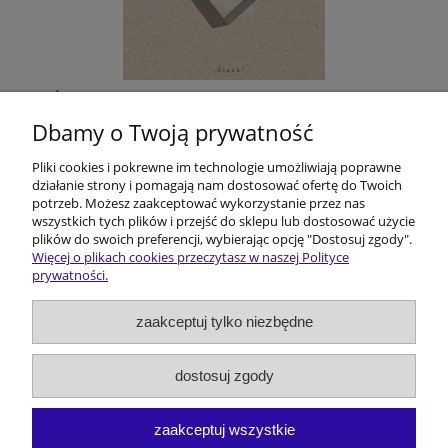
Śląskie filmoznawstwo. Z dziejów pewnej
humanistycznej przygody
Dbamy o Twoją prywatność
Pliki cookies i pokrewne im technologie umożliwiają poprawne
9,64 €
działanie strony i pomagają nam dostosować ofertę do Twoich
potrzeb. Możesz zaakceptować wykorzystanie przez nas
do koszyka
wszystkich tych plików i przejść do sklepu lub dostosować użycie
plików do swoich preferencji, wybierając opcję "Dostosuj zgody".
Więcej o plikach cookies przeczytasz w naszej Polityce
prywatności.
Pomoc
zaakceptuj tylko niezbędne
Dostawa i koszty
dostosuj zgody
Moje konto
zaakceptuj wszystkie
O firmie