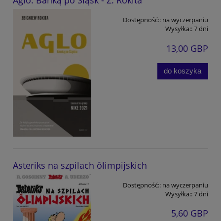
Aglo. Banką po Śląsk - Z. Rokita
Dostępność::
na wyczerpaniu
Wysyłka::
7 dni
13,00 GBP
do koszyka
Asteriks na szpilach ôlimpijskich
Dostępność::
na wyczerpaniu
Wysyłka::
7 dni
5,60 GBP