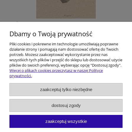
Śląskie filmoznawstwo. Z dziejów pewnej
humanistycznej przygody
Dbamy o Twoją prywatność
Pliki cookies i pokrewne im technologie umożliwiają poprawne
8,00 GBP
działanie strony i pomagają nam dostosować ofertę do Twoich
potrzeb. Możesz zaakceptować wykorzystanie przez nas
do koszyka
wszystkich tych plików i przejść do sklepu lub dostosować użycie
plików do swoich preferencji, wybierając opcję "Dostosuj zgody".
Więcej o plikach cookies przeczytasz w naszej Polityce
prywatności.
Pomoc
zaakceptuj tylko niezbędne
Dostawa i koszty
dostosuj zgody
Moje konto
zaakceptuj wszystkie
O firmie