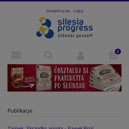
Zarejestruj się
Loguj
Publikacje
Zamek. Skrzydło anioła - Paweł Brol