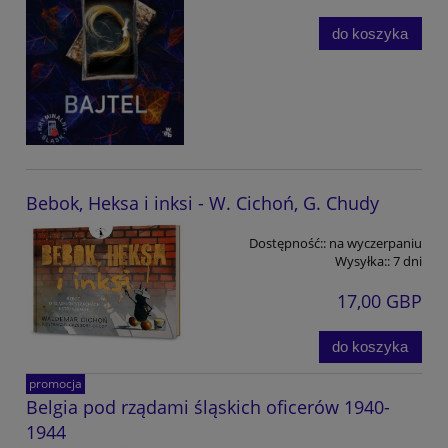
do koszyka
Bebok, Heksa i inksi - W. Cichoń, G. Chudy
Dostępność::
na wyczerpaniu
Wysyłka::
7 dni
17,00 GBP
do koszyka
promocja
Belgia pod rządami śląskich oficerów 1940-
1944