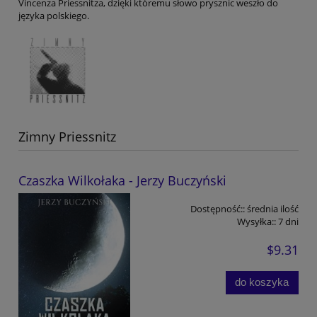
Vincenza Priessnitza, dzięki któremu słowo prysznic weszło do
języka polskiego.
Zimny Priessnitz
Czaszka Wilkołaka - Jerzy Buczyński
Dostępność::
średnia ilość
Wysyłka::
7 dni
$9.31
do koszyka