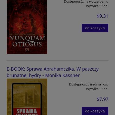
Dostępność::
na wyczerpaniu
Wysyłka::
7 dni
$9.31
do koszyka
E-BOOK: Sprawa Abrahamczika. W paszczy
brunatnej hydry - Monika Kassner
Dostępność::
średnia ilość
Wysyłka::
7 dni
$7.97
do koszyka