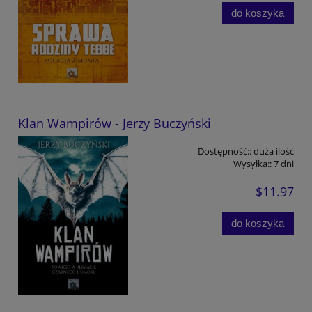
do koszyka
Klan Wampirów - Jerzy Buczyński
Dostępność::
duża ilość
Wysyłka::
7 dni
$11.97
do koszyka