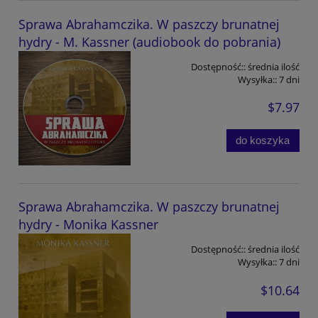
Sprawa Abrahamczika. W paszczy brunatnej
hydry - M. Kassner (audiobook do pobrania)
Dostępność::
średnia ilość
Wysyłka::
7 dni
$7.97
do koszyka
Sprawa Abrahamczika. W paszczy brunatnej
hydry - Monika Kassner
Dostępność::
średnia ilość
Wysyłka::
7 dni
$10.64