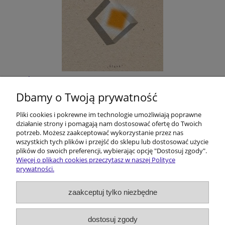
Śląskie filmoznawstwo. Z dziejów pewnej
humanistycznej przygody
Dbamy o Twoją prywatność
Pliki cookies i pokrewne im technologie umożliwiają poprawne
$10.67
działanie strony i pomagają nam dostosować ofertę do Twoich
potrzeb. Możesz zaakceptować wykorzystanie przez nas
do koszyka
wszystkich tych plików i przejść do sklepu lub dostosować użycie
plików do swoich preferencji, wybierając opcję "Dostosuj zgody".
Więcej o plikach cookies przeczytasz w naszej Polityce
prywatności.
Pomoc
zaakceptuj tylko niezbędne
Dostawa i koszty
dostosuj zgody