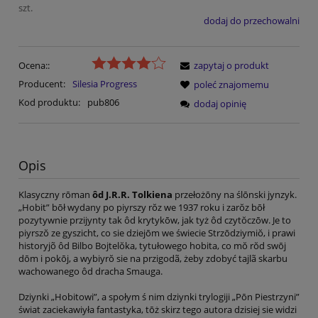
szt.
dodaj do przechowalni
Ocena::
zapytaj o produkt
Producent:
Silesia Progress
poleć znajomemu
Kod produktu:
pub806
dodaj opinię
Opis
Klasyczny rōman
ôd J.R.R. Tolkiena
przełożōny na ślōnski jynzyk.
„Hobit” bōł wydany po piyrszy rŏz we 1937 roku i zarŏz bōł
pozytywnie przijynty tak ôd krytykōw, jak tyż ôd czytŏczōw. Je to
piyrszŏ ze gyszicht, co sie dziejōm we świecie Strzōdziymiŏ, i prawi
historyjõ ôd Bilbo Bojtelŏka, tytułowego hobita, co mŏ rŏd swōj
dōm i pokōj, a wybiyrŏ sie na przigodã, żeby zdobyć tajlã skarbu
wachowanego ôd dracha Smauga.
Dziynki „Hobitowi”, a społym ś nim dziynki trylogiji „Pōn Piestrzyni”
świat zaciekawiyła fantastyka, tōż skirz tego autora dzisiej sie widzi