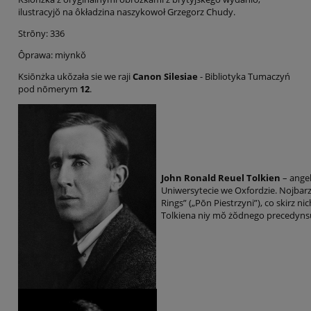
ilustracyjŏ na ôkładzina naszykowoł Grzegorz Chudy.
Strōny: 336
Ôprawa: miynkŏ
Ksiōnżka ukŏzała sie we raji
Canon Silesiae
- Bibliotyka Tumaczyń
pod nōmerym
12
.
John Ronald Reuel Tolkien
– angel
Uniwersytecie we Oxfordzie. Nojbarzi
Rings” („Pōn Piestrzyni”), co skirz n
Tolkiena niy mŏ żŏdnego precedynsu