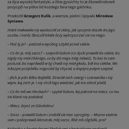
za ôjca wysokij fantastyki, a ôbie gyszichty to je ôbowiōnzkowŏ
pozycyjŏ na pōłce ôd kożdego fana tego gatōnku.
Przełożōł
Grzegorz Kulik
, a wiersze, pieśni i śpiywki
Mirosław
Syniawa
.
Hobit małowiela niy wyskoczōł ze skōry, jak syczynie doszło do jego
uszōw, i narŏz ôboczōł blade ôczy wytrzyszczać sie na niego.
– Ftoś ty je? – pedzioł a wyciōng sztylet przed siebie.
– Co ôn je, mōj sacss? – szepnōł Golum (co dycki prawiōł do siebie, bo
nigdy niy mioł żŏdnego, co by dō niego mōg mōwić). To bez to sam
prziszoł, bo naprŏwdã w tyj chwili niy mioł głodu, bŏł ino ciekŏw. We
inkszym przipŏdku nojprzōd by chycioł, a dopiyro potym szeptoł.
– Jŏch je pōn Bilbo Bojtelŏk. Straciōł żech cwergi i czarownika i niy
wiym, kaj żech je. I niy chcã tego wiedzieć, jak ino stōnd pōdã.
– Co ôn mŏ we rōnckach? – spytoł Golum, kej patrzoł na miecz, co mu
sie blank niy podoboł.
– Miecz, ôrynż ze Gōndolinu!
– Sssss – prawiōł Golum i zrobiōł sie moc uprzyjmy. – Mozno siednie
sam i poôzprawiŏ kōnsecek, mōj sacss. Rŏd mŏ zŏgŏdki, pra?
Ksiōnżka z ôryginalnymi ôbrŏzkami z brytyjskego wydaniŏ,