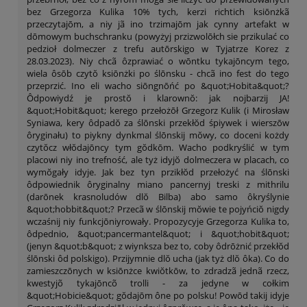
bez Grzegorza Kulika 10% tych, kerzi richtich ksiōnżkã
przeczytajōm, a niy jã ino trzimajōm jak cynny artefakt w
dōmowym buchschranku (powyżyj przizwolōłch sie przikulać co
pedzioł dolmeczer z trefu autōrskigo w Tyjatrze Korez z
28.03.2023). Niy chcã ôzprawiać o wōntku tykajōncym tego,
wiela ôsōb czytŏ ksiōnżki po ślōnsku - chcã ino fest do tego
przeprzić. Ino eli wacho siōngnōńć po &quot;Hobita&quot;?
Ôdpowiydź je prostŏ i klarownŏ: jak nojbarzij JA!
&quot;Hobit&quot; kerego przełożōł Grzegorz Kulik (i Mirosław
Syniawa, kery ôdpadŏ za ślōnski przekłŏd śpiywek i wierszōw
ôryginału) to piykny dynkmal ślōnskij mŏwy, co doceni kożdy
czytŏcz włŏdajōncy tym gŏdkōm. Wacho podkryślić w tym
placowi niy ino trefność, ale tyż idyjŏ dolmeczera w placach, co
wymŏgały idyje. Jak bez tyn przikłŏd przełożyć na ślōnski
ôdpowiednik ôryginalny miano pancernyj treski z mithrilu
(darōnek krasnoludów dlŏ Bilba) abo samo ôkryślynie
&quot;hobbit&quot;? Przecã w ślōnskij mŏwie te pojyńciŏ nigdy
wczaśnij niy funkcjōniyrowały. Propozycyje Grzegorza Kulika to,
ôdpednio, &quot;pancermantel&quot; i &quot;hobit&quot;
(jenyn &quot;b&quot; z wiynksza bez to, coby ôdrōżnić przekłŏd
ślōnski ôd polskigo). Przijymnie dlŏ ucha (jak tyż dlŏ ôka). Co do
zamieszczōnych w ksiōnżce kwiŏtkōw, to zdradzã jednã rzecz,
kwestyjõ tykajōncõ trolli - za jedyne w cołkim
&quot;Hobicie&quot; gŏdajōm ône po polsku! Powōd takij idyje