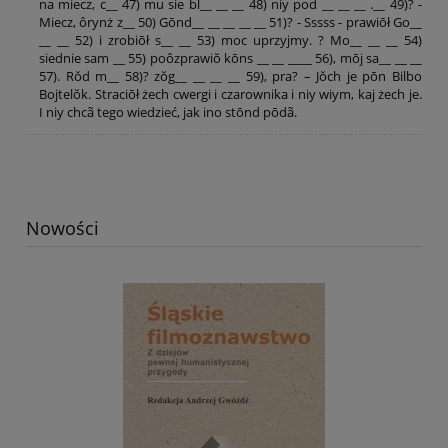
na miecz, c__ 47) mu sie bl__ __ __ 48) niy pod __ __ __ .__ 49)? -
Miecz, ôrynż z__ 50) Gōnd__ __ __ __ __ 51)? - Sssss - prawiōł Go__
__ __ 52) i zrobiōł s__ __ 53) moc uprzyjmy. ? Mo__ __ __ 54)
siednie sam __ 55) poôzprawiŏ kōns __ __ ____ 56), mōj sa__ __ __
57). Rŏd m__ 58)? zŏg__ __ __ __ 59), pra? – Jŏch je pōn Bilbo
Bojtelŏk. Straciōł żech cwergi i czarownika i niy wiym, kaj żech je.
I niy chcã tego wiedzieć, jak ino stōnd pōdã.
Nowości