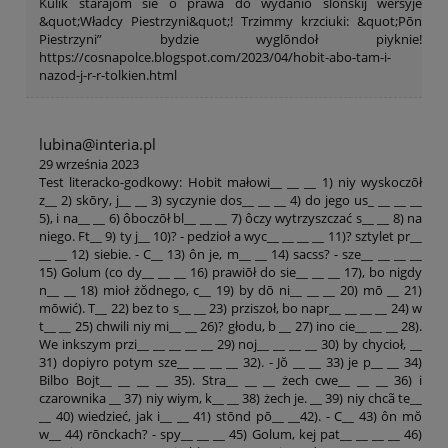
Kulik starajōm sie ô prawa do wydaniŏ ślōnskij wersyje
&quot;Władcy Piestrzyni&quot;! Trzimmy krzciuki: &quot;Pōn
Piestrzyni” bydzie wyglōndoł piyknie!
https://cosnapolce.blogspot.com/2023/04/hobit-abo-tam-i-
nazod-j-r-r-tolkien.html
lubina@interia.pl
29 września 2023
Test literacko-godkowy: Hobit małowi__ __ __ 1) niy wyskoczōł
z__ 2) skōry, j__ __ 3) syczynie dos__ __ __ 4) do jego us_ __ __ __
5), i na__ __ 6) ôboczōł bl__ __ __ 7) ôczy wytrzyszczać s__ __ 8) na
niego. Ft__ 9) ty j__ 10)? - pedzioł a wyc__ __ __ __ 11)? sztylet pr__
__ __ 12) siebie. - C__ 13) ôn je, m__ __ 14) sacss? - sze__ __ __ __
15) Golum (co dy__ __ __ 16) prawiōł do sie__ __ __ 17), bo nigdy
n__ __ 18) mioł żŏdnego, c__ 19) by dō ni__ __ __ 20) mō __ 21)
mōwić). T__ 22) bez to s__ __ 23) prziszoł, bo napr__ __ __ __ 24) w
t__ __ 25) chwili niy mi__ __ 26)? głodu, b __ 27) ino cie__ __ __ 28).
We inkszym przi__ __ __ __ __ 29) noj__ __ __ __ 30) by chycioł, __
31) dopiyro potym sze__ __ __ __ 32). - Jŏ __ __ 33) je p__ __ 34)
Bilbo Bojt__ __ __ __ 35). Stra__ __ __ żech cwe__ __ __ 36) i
czarownika __ 37) niy wiym, k__ __ 38) żech je. __ 39) niy chcã te__
__ 40) wiedzieć, jak i__ __ 41) stōnd pō__ __42). - C__ 43) ôn mŏ
w__ 44) rōnckach? - spy__ __ __ 45) Golum, kej pat__ __ __ __ 46)