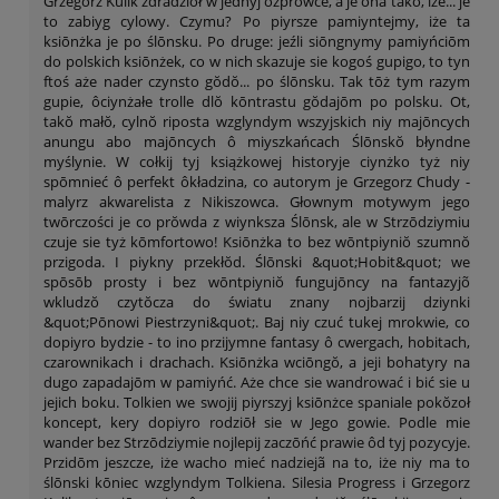
Grzegorz Kulik zdradziōł w jednyj ôzprŏwce, a je ôna tako, iże... je
to zabiyg cylowy. Czymu? Po piyrsze pamiyntejmy, iże ta
ksiōnżka je po ślōnsku. Po druge: jeźli siōngnymy pamiyńciōm
do polskich ksiōnżek, co w nich skazuje sie kogoś gupigo, to tyn
ftoś aże nader czynsto gŏdŏ... po ślōnsku. Tak tōż tym razym
gupie, ôciynżałe trolle dlŏ kōntrastu gŏdajōm po polsku. Ot,
takŏ małŏ, cylnŏ riposta wzglyndym wszyjskich niy majōncych
anungu abo majōncych ô miyszkańcach Ślōnskŏ błyndne
myślynie. W cołkij tyj książkowej historyje ciynżko tyż niy
spōmnieć ô perfekt ôkładzina, co autorym je Grzegorz Chudy -
malyrz akwarelista z Nikiszowca. Głownym motywym jego
twōrczości je co prŏwda z wiynksza Ślōnsk, ale w Strzōdziymiu
czuje sie tyż kōmfortowo! Ksiōnżka to bez wōntpiyniŏ szumnŏ
przigoda. I piykny przekłŏd. Ślōnski &quot;Hobit&quot; we
spōsōb prosty i bez wōntpiyniŏ fungujōncy na fantazyjõ
wkludzŏ czytŏcza do światu znany nojbarzij dziynki
&quot;Pōnowi Piestrzyni&quot;. Baj niy czuć tukej mrokwie, co
dopiyro bydzie - to ino przijymne fantasy ô cwergach, hobitach,
czarownikach i drachach. Ksiōnżka wciōngŏ, a jeji bohatyry na
dugo zapadajōm w pamiyńć. Aże chce sie wandrować i bić sie u
jejich boku. Tolkien we swojij piyrszyj ksiōnżce spaniale pokŏzoł
koncept, kery dopiyro rodziōł sie w Jego gowie. Podle mie
wander bez Strzōdziymie nojlepij zaczōńć prawie ôd tyj pozycyje.
Przidōm jeszcze, iże wacho mieć nadziejã na to, iże niy ma to
ślōnski kōniec wzglyndym Tolkiena. Silesia Progress i Grzegorz