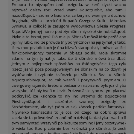
Ereboru to niyzapōmnianŏ przigoda, w kerõ dycki wacho
rajzować dalszy rŏz! Przed Wami &quot;Hobit, abo tam i
nazŏd&quot; - szumnŏ ksiōnżka, za kerymu wiernymu duchowi
ôryginału, ślōnski przekłŏd ôdpadŏ Grzegorz Kulik i Mirosław
Syniawa, a cołkość je zasugōm wydŏwnictwa Silesia Progress!
&quot;We jednyj norze pod ziymiōm miyszkoł sie hobit.&quot;
Piyknie to brzmi, pra? Dlō mie ja. Ślōnskõ mŏwã idzie przŏć abo
jeji niy lubić, ino iże prŏwda (niyporyncznŏ?) na jeji tymat je takŏ,
iże w moc przipŏdkach je ôna bliższŏ staropolskiyj mŏwie, aniżeli
funkcjōniyrujōncy terŏźnie w ôbiegu polski. Moje skrōmne
zdanie na tyn tymat je take, iże ô ślōnskõ mŏwã trza dbać.
Jednym z nojlepszych spōsobōw na ôsiōngniyńcie tego cylu
(rzecz jasnŏ poza posugowaniym sie ślōnskim na co dziyń) je
wydŏwanie i czytanie ksiōnżek po ślōnsku. Bez to ślōnski
&quot;Hobit&quot; to tak ważnŏ i pozytywnŏ prymiera. Ô
cwergowej rajzie do Ereboru pedziano i napisano było już chyba
wszyjsko, tōż niy bydã mierzić. Przizwolã sie jyno w tym placowi
podkryślić, iże ksiōnżka to niy ino wstymp do &quot;Pōna
Piestrzyni&quot; i zaczōntek szumnyj przigody ze
Strzōdziymiem, ale tyż (sōm w sie) kōncek perfekt fantastyki.
Niywielkŏ ksiōnżeczka to je coś, ôd czego na dobrõ sprawã
zaczła sie ta prŏwdziwŏ, znanŏ nōm dzisioj fantastyka - wacho ô
tym pamiyntać. Wrażyniŏ po lekturze sōm ino i jyny pozytywne -
ô wiela toć ftoś przebrnie bez ksiōnżkã po ślōnsku. Jŏ żech
przebrnoł, bez co z hyrōm mogã sie liczyć do przewidowanych