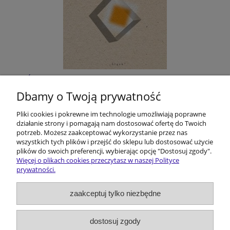
Śląskie filmoznawstwo. Z dziejów pewnej
humanistycznej przygody
Dbamy o Twoją prywatność
Pliki cookies i pokrewne im technologie umożliwiają poprawne
40,00 zł
działanie strony i pomagają nam dostosować ofertę do Twoich
potrzeb. Możesz zaakceptować wykorzystanie przez nas
do koszyka
wszystkich tych plików i przejść do sklepu lub dostosować użycie
plików do swoich preferencji, wybierając opcję "Dostosuj zgody".
Więcej o plikach cookies przeczytasz w naszej Polityce
prywatności.
Pomoc
zaakceptuj tylko niezbędne
Dostawa i koszty
dostosuj zgody