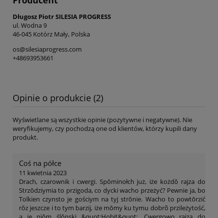
Długosz Piotr SILESIA PROGRESS
ul. Wodna 9
46-045 Kotórz Mały, Polska
os@silesiaprogress.com
+48693953661
Opinie o produkcie (2)
Wyświetlane są wszystkie opinie (pozytywne i negatywne). Nie
weryfikujemy, czy pochodzą one od klientów, którzy kupili dany
produkt.
Coś na półce
11 kwietnia 2023
Drach, czarownik i cwergi. Spōminołch już, iże kożdŏ rajza do
Strzōdziymia to przigoda, co dycki wacho przeżyć? Pewnie ja, bo
Tolkien czynsto je gościym na tyj strōnie. Wacho to powtōrzić
rŏz jeszcze i to tym barzij, iże mōmy ku tymu dobrõ przileżytość,
a je niōm ślōnski &quot;Hobit&quot;. Cwergowo rajza do