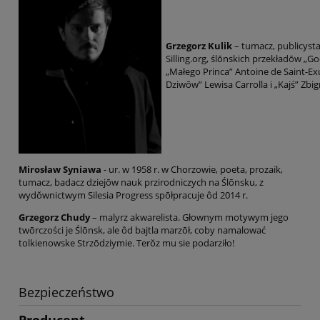
Grzegorz Kulik
– tumacz, publicyst
Silling.org, ślōnskich przekładōw „G
„Małego Princa” Antoine de Saint-Exu
Dziwōw” Lewisa Carrolla i „Kajś” Zbi
Mirosław Syniawa
- ur. w 1958 r. w Chorzowie, poeta, prozaik,
tumacz, badacz dziejōw nauk przirodniczych na Ślōnsku, z
wydŏwnictwym Silesia Progress spōłpracuje ôd 2014 r.
Grzegorz Chudy
– malyrz akwarelista. Głownym motywym jego
twōrczości je Ślōnsk, ale ôd bajtla marzōł, coby namalować
tolkienowske Strzōdziymie. Terŏz mu sie podarziło!
Bezpieczeństwo
Producent