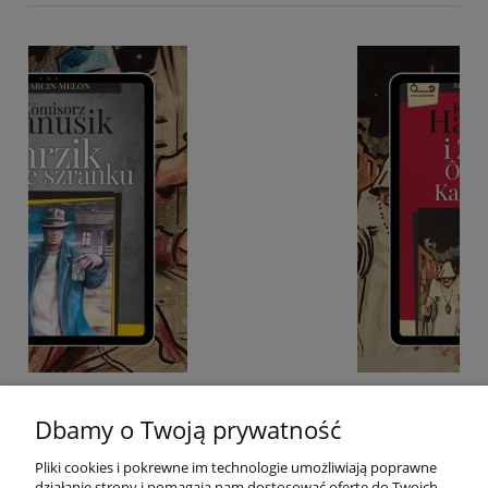
 we
E-BOOK: Kōmisorz Hanusik i Zakōn Ôstatnigo
Karminadla - M. Melon
Dbamy o Twoją prywatność
Pliki cookies i pokrewne im technologie umożliwiają poprawne
22,00 zł
działanie strony i pomagają nam dostosować ofertę do Twoich