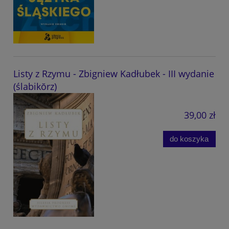
Listy z Rzymu - Zbigniew Kadłubek - III wydanie
(ślabikŏrz)
39,00 zł
do koszyka