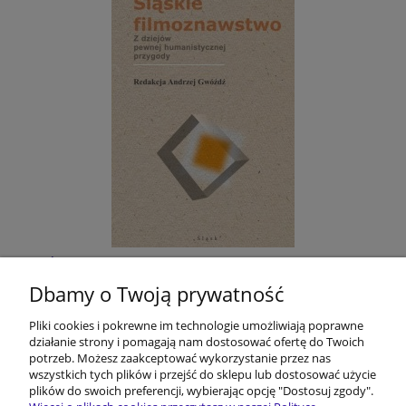
Śląskie filmoznawstwo. Z dziejów pewnej
humanistycznej przygody
Dbamy o Twoją prywatność
Pliki cookies i pokrewne im technologie umożliwiają poprawne
40,00 zł
działanie strony i pomagają nam dostosować ofertę do Twoich
potrzeb. Możesz zaakceptować wykorzystanie przez nas
do koszyka
wszystkich tych plików i przejść do sklepu lub dostosować użycie
plików do swoich preferencji, wybierając opcję "Dostosuj zgody".