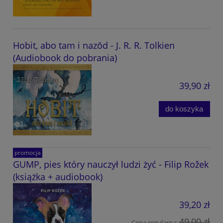
Hobit, abo tam i nazŏd - J. R. R. Tolkien
(Audiobook do pobrania)
39,90 zł
do koszyka
promocja
GUMP, pies który nauczył ludzi żyć - Filip Rožek
(książka + audiobook)
39,20 zł
49,00 zł
Cena regularna: