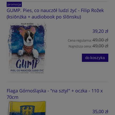
promocja
GUMP. Pies, co nauczōł ludzi żyć - Filip Rožek
(ksiōnżka + audiobook po ślōnsku)
39,20 zł
49,00 zł
Cena regularna:
49,00 zł
Najniższa cena:
do koszyka
Flaga Górnośląska - "na sztyl" + oczka - 110 x
70cm
35,00 zł