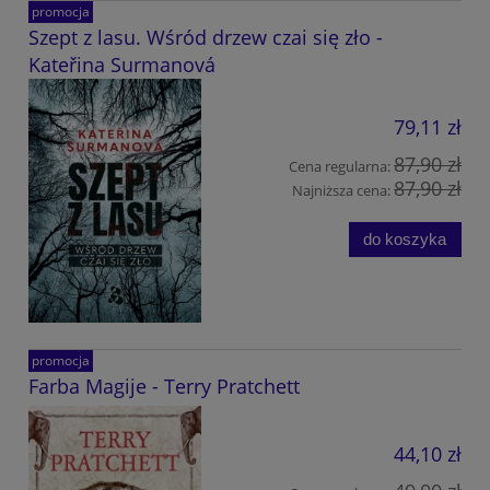
promocja
Szept z lasu. Wśród drzew czai się zło -
Kateřina Surmanová
79,11 zł
87,90 zł
Cena regularna:
87,90 zł
Najniższa cena:
do koszyka
promocja
Farba Magije - Terry Pratchett
44,10 zł