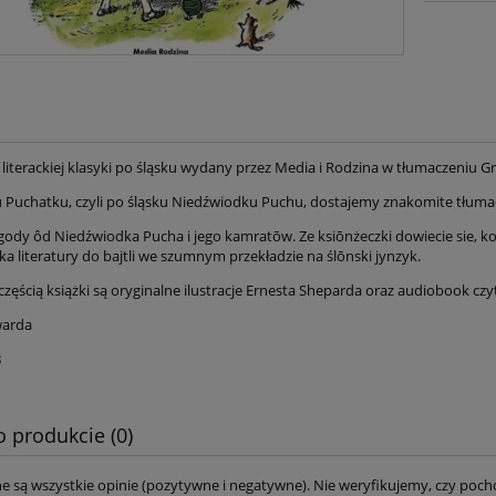
ł literackiej klasyki po śląsku wydany przez Media i Rodzina w tłumaczeniu G
 Puchatku, czyli po śląsku Niedźwiodku Puchu, dostajemy znakomite tłumacz
gody ôd Niedźwiodka Pucha i jego kamratōw. Ze ksiōnżeczki dowiecie sie, kogo 
ka literatury do bajtli we szumnym przekładzie na ślōnski jynzyk.
częścią książki są oryginalne ilustracje Ernesta Sheparda oraz audiobook cz
warda
8
o produkcie (0)
e są wszystkie opinie (pozytywne i negatywne). Nie weryfikujemy, czy pocho