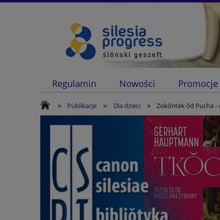
Regulamin
Nowości
Promocje
»
»
»
Publikacje
Dla dzieci
Zokōntek ôd Pucha - A