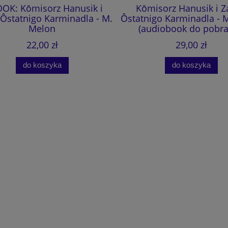
OK: Kōmisorz Hanusik i
Kōmisorz Hanusik i Z
Ôstatnigo Karminadla - M.
Ôstatnigo Karminadla - 
Melon
(audiobook do pobra
22,00 zł
29,00 zł
do koszyka
do koszyka