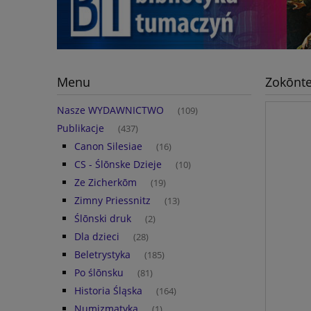
Menu
Zokōnte
Nasze WYDAWNICTWO
(109)
Publikacje
(437)
Canon Silesiae
(16)
CS - Ślōnske Dzieje
(10)
Ze Zicherkōm
(19)
Zimny Priessnitz
(13)
Ślōnski druk
(2)
Dla dzieci
(28)
Beletrystyka
(185)
Po ślōnsku
(81)
Historia Śląska
(164)
Numizmatyka
(1)