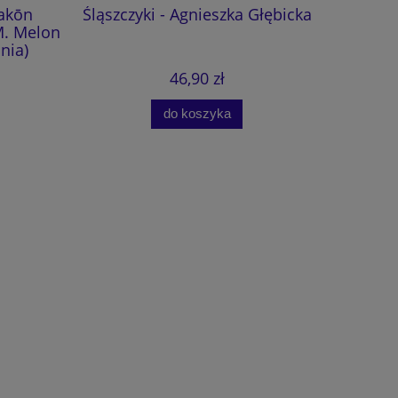
akōn
Śląszczyki - Agnieszka Głębicka
Sekret
M. Melon
nia)
46,90 zł
do koszyka