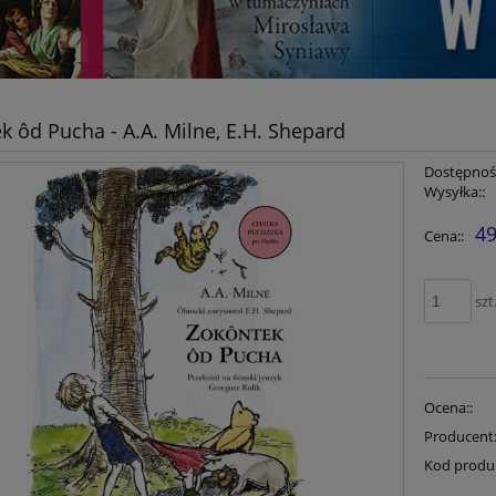
k ôd Pucha - A.A. Milne, E.H. Shepard
Dostępność
Wysyłka::
49
Cena::
szt
Ocena::
Producent
Kod produ