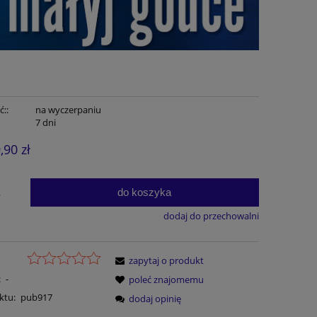
::
na wyczerpaniu
7 dni
,90 zł
do koszyka
.
dodaj do przechowalni
zapytaj o produkt
:
-
poleć znajomemu
ktu:
pub917
dodaj opinię