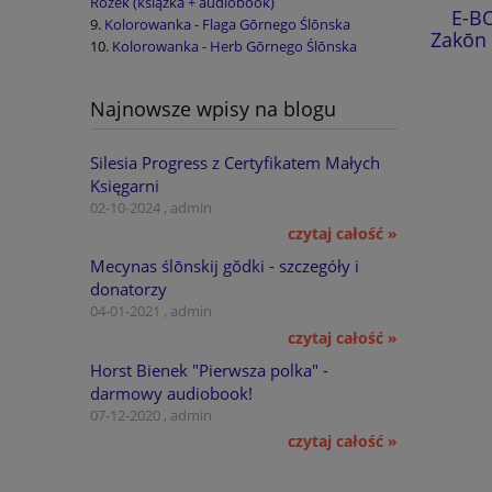
Rožek (książka + audiobook)
E-BOOK: Kōmisorz Hanusik i
E-BO
Kolorowanka - Flaga Gōrnego Ślōnska
umrzik we szranku - M. Melon
Zakōn 
Kolorowanka - Herb Gōrnego Ślōnska
21,00 zł
Najnowsze wpisy na blogu
do koszyka
Silesia Progress z Certyfikatem Małych
Księgarni
02-10-2024 , admin
czytaj całość »
Mecynas ślōnskij gŏdki - szczegóły i
donatorzy
04-01-2021 , admin
czytaj całość »
Horst Bienek "Pierwsza polka" -
darmowy audiobook!
07-12-2020 , admin
czytaj całość »