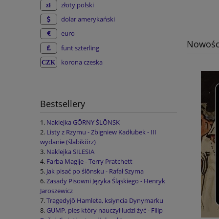
złoty polski
dolar amerykański
euro
Nowośc
funt szterling
korona czeska
Bestsellery
Naklejka GŌRNY ŚLŌNSK
Listy z Rzymu - Zbigniew Kadłubek - III
wydanie (ślabikŏrz)
Naklejka SILESIA
Farba Magije - Terry Pratchett
Jak pisać po ślōnsku - Rafał Szyma
Zasady Pisowni Języka Śląskiego - Henryk
Jaroszewicz
Tragedyjŏ Hamleta, ksiyncia Dynymarku
GUMP, pies który nauczył ludzi żyć - Filip