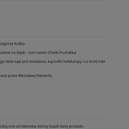
rzegorza Kulika.
enie na śląski - tym razem Chatki Puchatka:
idzie najś przi śniodaniu, kaj trefić hefalumpy i co Krziś robi
ytany przez Mirosława Neinerta.
dzą one od klientów, którzy kupili dany produkt.