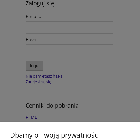
Zaloguj się
E-mail::
Hasło::
loguj
Nie pamiętasz hasła?
Zarejestruj się
Cenniki do pobrania
HTML
Dbamy o Twoją prywatność