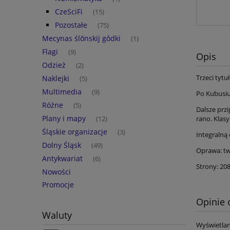
CzeSciFi
(15)
Pozostałe
(75)
Mecynas ślōnskij gŏdki
(1)
Flagi
(9)
Opis
Odzież
(2)
Trzeci tytu
Naklejki
(5)
Multimedia
(9)
Po Kubusiu
Różne
(5)
Dalsze przi
Plany i mapy
rano. Klasy
(12)
Śląskie organizacje
(3)
Integralną 
Dolny Śląsk
(49)
Oprawa: t
Antykwariat
(6)
Strony: 20
Nowości
Promocje
Opinie 
Waluty
Wyświetlan