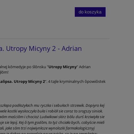
do koszyka
a. Utropy Micyny 2 - Adrian
alnej kōmedyje po ślōnsku "
Utropy Micyny
" Adrian
jlōm!
alipsa.
Utropy Micyny 2
". 4 tajle kryminalnych ôpowiŏstek
 szłapa podłożyłach mu ryczka i sebułach strzewik. Dopiyro kej
ele kostki wyskoczyła buła i robiōł sie coroz to srogszy siniok.
ōm maściōm i chocioż Ludwikowi skirz bōlu durś krziwiyła sie
 sie lepij. Kej ô tym godōm, to tyż chciała bych, cobyście mieli
ali, jake sōm trzi nojwiynksze wynolozki farmakologicznyj
kero je dobro po prowdzie na wszyjsko, co je na zewnōntrz: