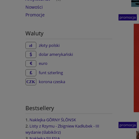
Nowości
Promocje
promocja
Waluty
złoty polski
dolar amerykański
euro
funt szterling
korona czeska
Bestsellery
Naklejka GŌRNY ŚLŌNSK
promocja
Listy z Rzymu - Zbigniew Kadłubek - III
wydanie (ślabikŏrz)
Naklejka SILESIA