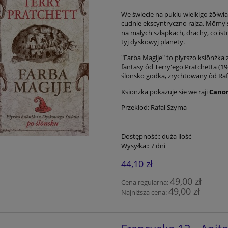
We świecie na puklu wielkigo żōłwi
cudnie ekscyntryczno rajza. Mōmy 
na małych szłapkach, drachy, co ist
tyj dyskowyj planety.
"Farba Magije" to piyrszo ksiōnżk
fantasy ôd Terry'ego Pratchetta (19
ślōnsko godka, zrychtowany ôd Ra
Ksiōnżka pokazuje sie we raji
Canon
Przekłod: Rafał Szyma
Dostępność::
duża ilość
Wysyłka::
7 dni
44,10 zł
49,00 zł
Cena regularna:
49,00 zł
Najniższa cena: