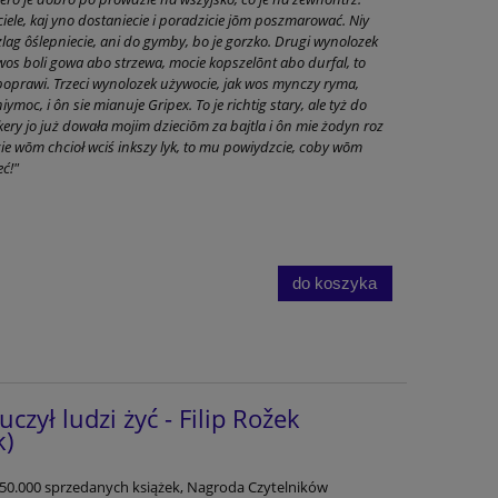
m ciele, kaj yno dostaniecie i poradzicie jōm poszmarować. Niy
zlag ôślepniecie, ani do gymby, bo je gorzko. Drugi wynolozek
k wos boli gowa abo strzewa, mocie kopszelōnt abo durfal, to
 poprawi. Trzeci wynolozek używocie, jak wos mynczy ryma,
moc, i ôn sie mianuje Gripex. To je richtig stary, ale tyż do
 jo już dowała mojim dzieciōm za bajtla i ôn mie żodyn roz
dzie wōm chcioł wciś inkszy lyk, to mu powiydzcie, coby wōm
eć!"
do koszyka
zył ludzi żyć - Filip Rožek
k)
d 250.000 sprzedanych książek, Nagroda Czytelników