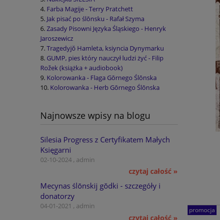
Farba Magije - Terry Pratchett
Jak pisać po ślōnsku - Rafał Szyma
Zasady Pisowni Języka Śląskiego - Henryk
Jaroszewicz
Tragedyjŏ Hamleta, ksiyncia Dynymarku
GUMP, pies który nauczył ludzi żyć - Filip
Rožek (książka + audiobook)
Kolorowanka - Flaga Gōrnego Ślōnska
Kolorowanka - Herb Gōrnego Ślōnska
Najnowsze wpisy na blogu
Silesia Progress z Certyfikatem Małych
Księgarni
02-10-2024 , admin
czytaj całość »
Mecynas ślōnskij gŏdki - szczegóły i
donatorzy
04-01-2021 , admin
promocja
czytaj całość »