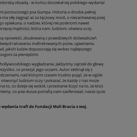
zdorską obsadą - w końcu doczekał się polskiego wydania!
mi porzuconego psa Gumpa. Historia o drodze pełnej
a ma siłę sięgnąć aż za tęczowy most, o niezachwianej psiej
go opiekuna, o nadziei, której nie poskromi nawet
ierzęcej mądrości, która nam, ludziom, otwiera oczy.
zną opowieść, zbudowaną z prawdziwych doświadczeń
poświęcił ratowaniu maltretowanych psów, ujawnianiu
, jakich ludzie dopuszczają się wobec najlepszego
 pogoni za pieniędzmi.
hollywoodzkiego wygładzania. Jakbyśmy zajrzeli do głowy
zystko, co przeżył, jego oczami. Autor zetknął się z
adczeniami, nad którymi czasem trudno pojąć, że w ogóle
e otworzyć ludziom oczy i pokazać, że każdy z nas może
 to, co dzieje się wokół, i przestanie liczyć na to, że ktoś
miemy, co psie dusze potrafią nam zaoferować, nasze życie
 wydania trafi do Fundacji Mali Bracia z woj.