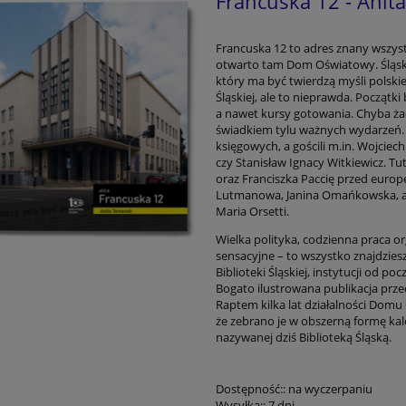
Francuska 12 - Ani
Francuska 12 to adres znany wszys
otwarto tam Dom Oświatowy. Śląsk
który ma być twierdzą myśli polskie
Śląskiej, ale to nieprawda. Początki
a nawet kursy gotowania. Chyba ż
świadkiem tylu ważnych wydarzeń. 
księgowych, a gościli m.in. Wojciec
czy Stanisław Ignacy Witkiewicz. T
oraz Franciszka Paccię przed europ
Lutmanowa, Janina Omańkowska, a n
Maria Orsetti.
Wielka polityka, codzienna praca or
sensacyjne – to wszystko znajdziesz, 
Biblioteki Śląskiej, instytucji od p
Bogato ilustrowana publikacja prze
Raptem kilka lat działalności Domu
że zebrano je w obszerną formę kal
nazywanej dziś Biblioteką Śląską.
Dostępność::
na wyczerpaniu
Wysyłka::
7 dni