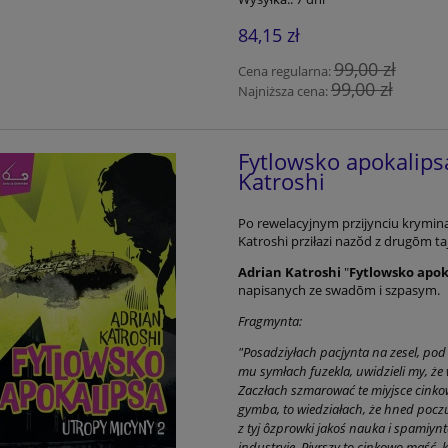
84,15 zł
99,00 zł
Cena regularna:
99,00 zł
Najniższa cena:
Fytlowsko apokalips
Katroshi
Po rewelacyjnym przijynciu krymin
Katroshi prziłazi nazŏd z drugōm ta
Adrian Katroshi
"
Fytlowsko apok
napisanych ze swadōm i szpasym.
Fragmynta:
"Posadziyłach pacjynta na zesel, pod
mu symłach fuzekla, uwidzieli my, że w
Zaczłach szmarować te miyjsce cinkow
gymba, to wiedziałach, że hned poczuje
z tyj ôzprowki jakoś nauka i spamiynt
industryje. Piyrszy to cinkowo maść, 