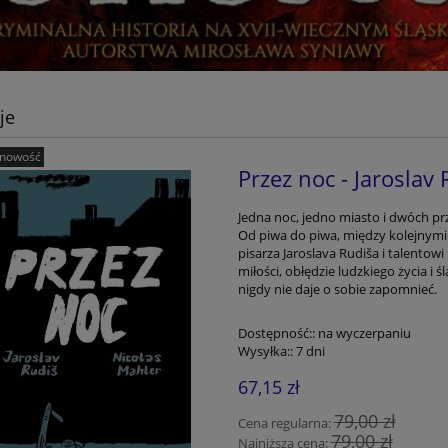
je
nowość
Przez noc - Jaroslav
Jedna noc, jedno miasto i dwóch prz
Od piwa do piwa, między kolejnymi
pisarza Jaroslava Rudiša i talentowi
miłości, obłędzie ludzkiego życia i ś
nigdy nie daje o sobie zapomnieć.
Dostępność::
na wyczerpaniu
Wysyłka::
7 dni
67,15 zł
79,00 zł
Cena regularna:
79,00 zł
Najniższa cena: