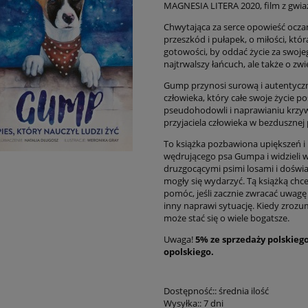
MAGNESIA LITERA 2020, film z gwia
Chwytająca za serce
opowieść ocza
przeszkód i pułapek, o miłości, któr
gotowości, by oddać życie za swoje
najtrwalszy łańcuch, ale także o zw
Gump przynosi surową i autentyc
człowieka, który całe swoje życie 
pseudohodowli i naprawianiu krzywd
przyjaciela człowieka w bezdusznej
To książka pozbawiona upiększeń i 
wędrującego psa Gumpa i widzieli ws
druzgocącymi psimi losami i doświ
mogły się wydarzyć. Tą książką chc
pomóc, jeśli zacznie zwracać uwagę na
inny naprawi sytuację. Kiedy zrozu
może stać się o wiele bogatsze.
Uwaga!
5% ze sprzedaży polskiego
opolskiego.
Dostępność::
średnia ilość
Wysyłka::
7 dni