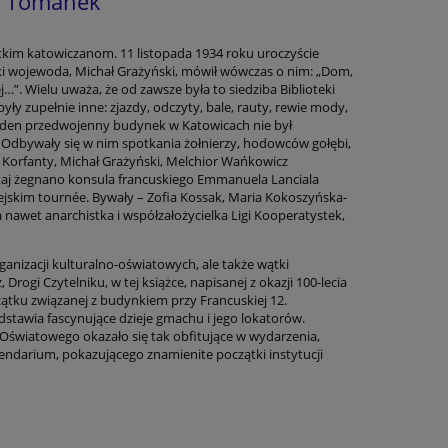
ta Tomanek
tkim katowiczanom. 11 listopada 1934 roku uroczyście
i wojewoda, Michał Grażyński, mówił wówczas o nim: „Dom,
j…”. Wielu uważa, że od zawsze była to siedziba Biblioteki
 były zupełnie inne: zjazdy, odczyty, bale, rauty, rewie mody,
aden przedwojenny budynek w Katowicach nie był
Odbywały się w nim spotkania żołnierzy, hodowców gołębi,
h Korfanty, Michał Grażyński, Melchior Wańkowicz
utaj żegnano konsula francuskiego Emmanuela Lanciala
ejskim tournée. Bywały – Zofia Kossak, Maria Kokoszyńska-
awet anarchistka i współzałożycielka Ligi Kooperatystek,
ganizacji kulturalno-oświatowych, ale także wątki
Drogi Czytelniku, w tej książce, napisanej z okazji 100-lecia
oczątku związanej z budynkiem przy Francuskiej 12.
dstawia fascynujące dzieje gmachu i jego lokatorów.
 Oświatowego okazało się tak obfitujące w wydarzenia,
endarium, pokazującego znamienite początki instytucji