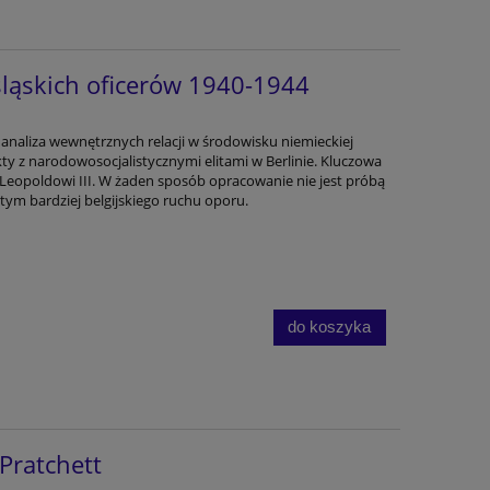
śląskich oficerów 1940-1944
analiza wewnętrznych relacji w środowisku niemieckiej
likty z narodowosocjalistycznymi elitami w Berlinie. Kluczowa
Leopoldowi III. W żaden sposób opracowanie nie jest próbą
a tym bardziej belgijskiego ruchu oporu.
do koszyka
 Pratchett