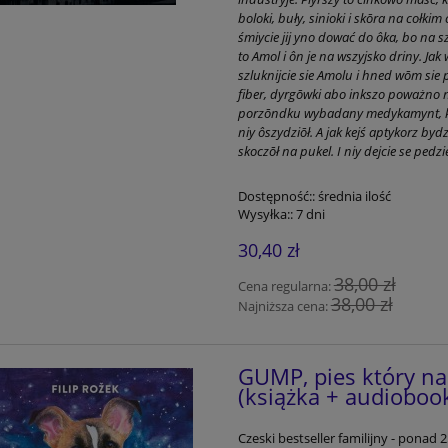
boloki, buły, sinioki i skōra na cołki
śmiycie jij yno dować do ôka, bo na s
to Amol i ôn je na wszyjsko driny. Ja
szluknijcie sie Amolu i hned wōm sie
fiber, dyrgōwki abo inkszo poważno niy
porzōndku wybadany medykamynt, kery
niy ôszydziōł. A jak kejś aptykorz by
skoczōł na pukel. I niy dejcie se pedzi
Dostępność::
średnia ilość
Wysyłka::
7 dni
30,40 zł
38,00 zł
Cena regularna:
38,00 zł
Najniższa cena:
GUMP, pies który nauc
(książka + audioboo
Czeski bestseller familijny - pona