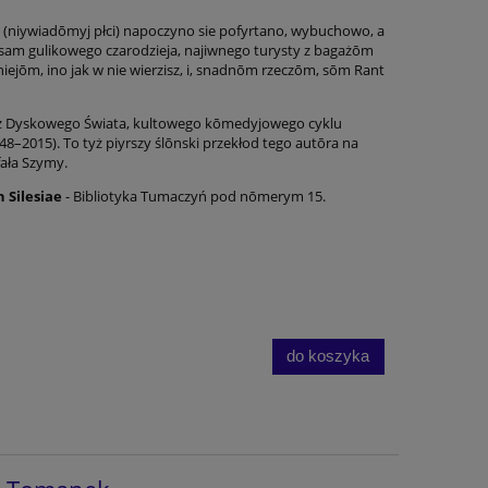
a (niywiadōmyj płci) napoczyno sie pofyrtano, wybuchowo, a
sam gulikowego czarodzieja, najiwnego turysty z bagażōm
niejōm, ino jak w nie wierzisz, i, snadnōm rzeczōm, sōm Rant
a z Dyskowego Świata, kultowego kōmedyjowego cyklu
48–2015). To tyż piyrszy ślōnski przekłod tego autōra na
fała Szymy.
 Silesiae
- Bibliotyka Tumaczyń pod nōmerym 15.
do koszyka