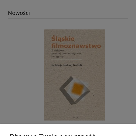
Nowości
Śląskie filmoznawstwo. Z dziejów pewnej
humanistycznej przygody