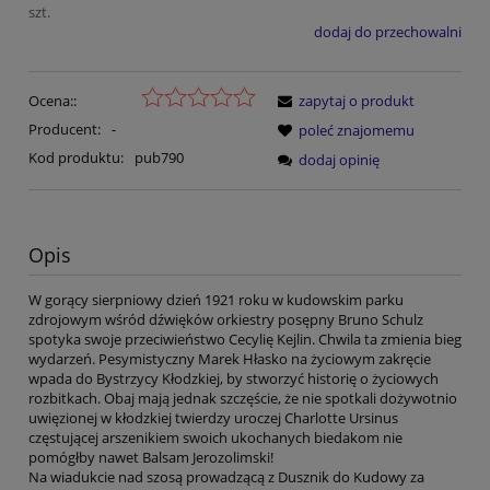
szt.
dodaj do przechowalni
Ocena::
zapytaj o produkt
Producent:
-
poleć znajomemu
Kod produktu:
pub790
dodaj opinię
Opis
W gorący sierpniowy dzień 1921 roku w kudowskim parku
zdrojowym wśród dźwięków orkiestry posępny Bruno Schulz
spotyka swoje przeciwieństwo Cecylię Kejlin. Chwila ta zmienia bieg
wydarzeń. Pesymistyczny Marek Hłasko na życiowym zakręcie
wpada do Bystrzycy Kłodzkiej, by stworzyć historię o życiowych
rozbitkach. Obaj mają jednak szczęście, że nie spotkali dożywotnio
uwięzionej w kłodzkiej twierdzy uroczej Charlotte Ursinus
częstującej arszenikiem swoich ukochanych biedakom nie
pomógłby nawet Balsam Jerozolimski!
Na wiadukcie nad szosą prowadzącą z Dusznik do Kudowy za