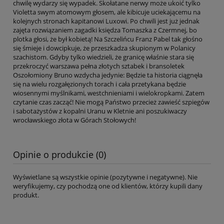
chwilę wydarzy się wypadek. Skołatane nerwy może ukoić tylko
Violetta swym atomowym głosem, ale kibicuje uciekającemu na
kolejnych stronach kapitanowi Luxowi. Po chwili jest już jednak
zajęta rozwiązaniem zagadki księdza Tomaszka z Czermnej, bo
plotka głosi, że był kobietą! Na Szczelińcu Franz Pabel tak głośno
się śmieje i dowcipkuje, że przeszkadza skupionym w Polanicy
szachistom. Gdyby tylko wiedzieli, że granicę właśnie stara się
przekroczyć warszawa pełna złotych sztabek i bransoletek
Oszołomiony Bruno wzdycha jedynie: Będzie ta historia ciągnęła
się na wielu rozgałęzionych torach i cała przetykana będzie
wiosennymi myślnikami, westchnieniami i wielokropkami. Zatem
czytanie czas zacząć! Nie mogą Państwo przecież zawieść szpiegów
i sabotażystów z kopalni Uranu w Kletnie ani poszukiwaczy
wrocławskiego złota w Górach Stołowych!
Opinie o produkcie (0)
Wyświetlane są wszystkie opinie (pozytywne i negatywne). Nie
weryfikujemy, czy pochodzą one od klientów, którzy kupili dany
produkt.