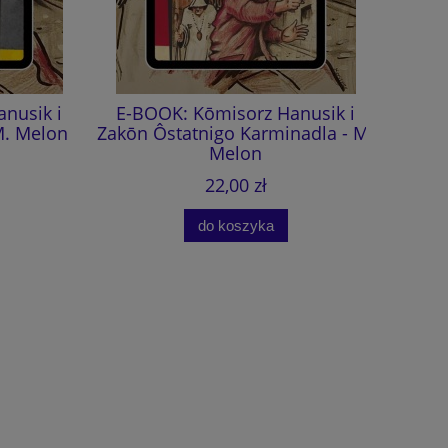
sik i
E-BOOK: Kōmisorz Hanusik i
Kōmi
 Melon
Zakōn Ôstatnigo Karminadla - M.
Ôstatnig
Melon
(aud
22,00 zł
do koszyka