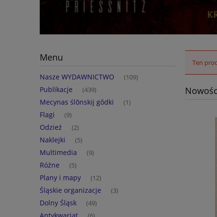
Menu
Ten prod
Nasze WYDAWNICTWO
(109)
Publikacje
Nowośc
(439)
Mecynas ślōnskij gŏdki
(1)
Flagi
(9)
Odzież
(2)
Naklejki
(5)
Multimedia
(9)
Różne
(5)
Plany i mapy
(12)
Śląskie organizacje
(3)
Dolny Śląsk
(49)
Antykwariat
(6)