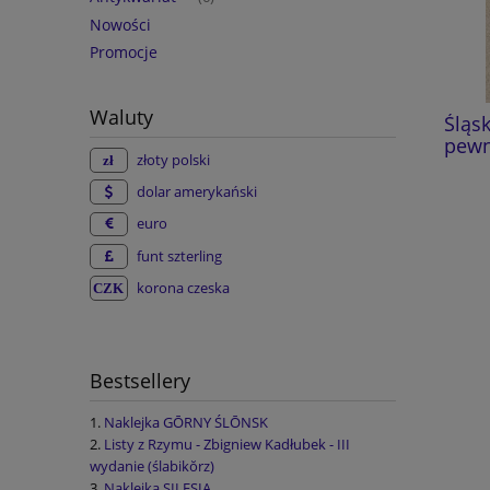
Nowości
Promocje
Waluty
Dzieje zrębowego kościoła
Śląski
pątniczego w Gościęcinie
pewnej
złoty polski
dolar amerykański
59,00 zł
euro
do koszyka
funt szterling
korona czeska
Bestsellery
Naklejka GŌRNY ŚLŌNSK
Listy z Rzymu - Zbigniew Kadłubek - III
wydanie (ślabikŏrz)
Naklejka SILESIA