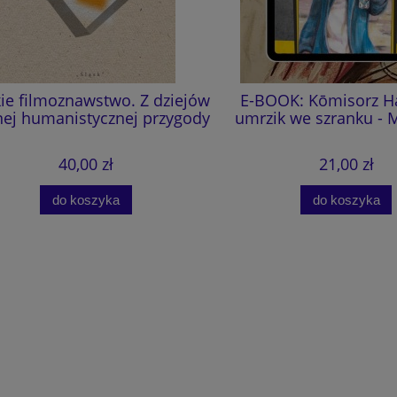
e filmoznawstwo. Z dziejów
E-BOOK: Kōmisorz Hanu
 humanistycznej przygody
umrzik we szranku - M.
40,00 zł
21,00 zł
do koszyka
do koszyka