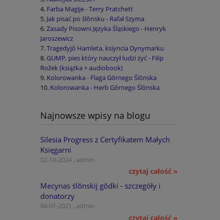
Farba Magije - Terry Pratchett
Jak pisać po ślōnsku - Rafał Szyma
Zasady Pisowni Języka Śląskiego - Henryk
Jaroszewicz
Tragedyjŏ Hamleta, ksiyncia Dynymarku
GUMP, pies który nauczył ludzi żyć - Filip
Rožek (książka + audiobook)
Kolorowanka - Flaga Gōrnego Ślōnska
Kolorowanka - Herb Gōrnego Ślōnska
Najnowsze wpisy na blogu
Silesia Progress z Certyfikatem Małych
Księgarni
02-10-2024 , admin
czytaj całość »
Mecynas ślōnskij gŏdki - szczegóły i
donatorzy
04-01-2021 , admin
czytaj całość »