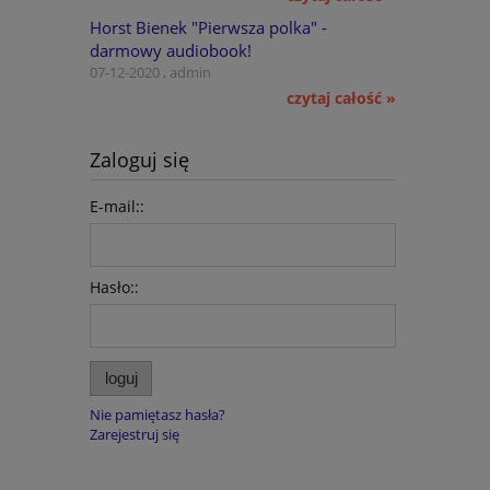
Horst Bienek "Pierwsza polka" -
darmowy audiobook!
07-12-2020 , admin
czytaj całość »
Zaloguj się
E-mail::
Hasło::
loguj
Nie pamiętasz hasła?
Zarejestruj się