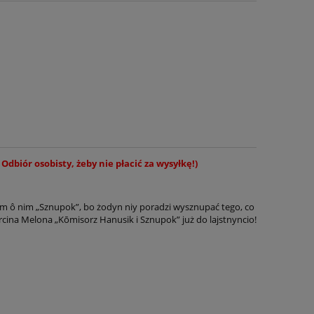
 Odbiór osobisty, żeby nie płacić za wysyłkę!)
ōm ô nim „Sznupok”, bo żodyn niy poradzi wysznupać tego, co
cina Melona „Kōmisorz Hanusik i Sznupok” już do lajstnyncio!