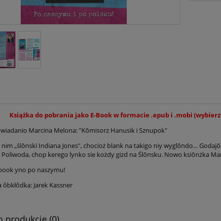
Książka do pobrania jako E-Book
w formacie .epub i .mobi
(wybierz
ôpowiadanio Marcina Melona: "Kōmisorz Hanusik i Sznupok"
nim „ślōnski Indiana Jones", chocioż blank na takigo niy wyglōndo… Godaj
 Poliwoda, chop kerego lynko sie kożdy gizd na Ślōnsku. Nowo ksiōnżka Mar
book yno po naszymu!
 ôbkłŏdka: Jarek Kassner
o produkcie (0)