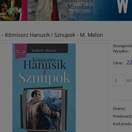
- Kōmisorz Hanusik i Sznupok - M. Melon
Dostępność
Wysyłka::
22
Cena::
szt
Ocena::
Producent
Kod produ