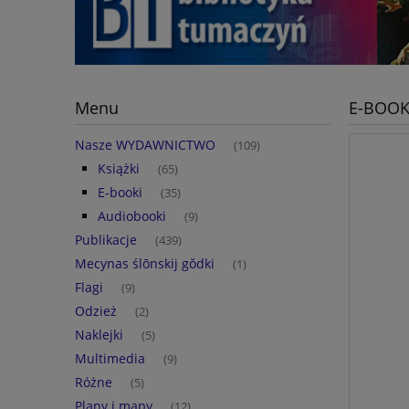
Menu
E-BOOK 
Nasze WYDAWNICTWO
(109)
Książki
(65)
E-booki
(35)
Audiobooki
(9)
Publikacje
(439)
Mecynas ślōnskij gŏdki
(1)
Flagi
(9)
Odzież
(2)
Naklejki
(5)
Multimedia
(9)
Różne
(5)
Plany i mapy
(12)