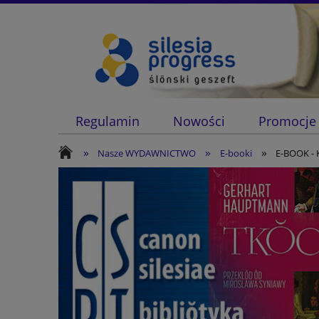
Regulamin
Nowości
Promocje
»
»
»
Nasze WYDAWNICTWO
E-booki
E-BOOK - 