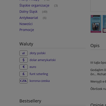
Śląskie organizacje
(3)
Dolny Śląsk
(49)
Antykwariat
(6)
Nowości
Promocje
Waluty
Opis
złoty polski
dolar amerykański
III tajla 
euro
Godajōm ô 
funt szterling
ôn… Richat
korona czeska
Wersyjŏ e-
Ôbrŏzek na
Bestsellery
Opinie 