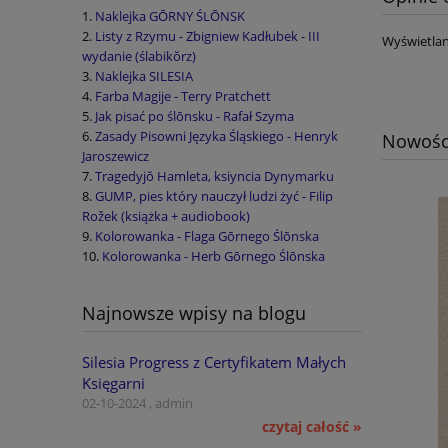
Naklejka GŌRNY ŚLŌNSK
Listy z Rzymu - Zbigniew Kadłubek - III
Wyświetlan
wydanie (ślabikŏrz)
Naklejka SILESIA
Farba Magije - Terry Pratchett
Jak pisać po ślōnsku - Rafał Szyma
Zasady Pisowni Języka Śląskiego - Henryk
Nowośc
Jaroszewicz
Tragedyjŏ Hamleta, ksiyncia Dynymarku
GUMP, pies który nauczył ludzi żyć - Filip
Rožek (książka + audiobook)
Kolorowanka - Flaga Gōrnego Ślōnska
Kolorowanka - Herb Gōrnego Ślōnska
Najnowsze wpisy na blogu
Silesia Progress z Certyfikatem Małych
Księgarni
02-10-2024 , admin
czytaj całość »