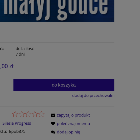
::
duża ilość
7 dni
,00 zł
do koszyka
.
dodaj do przechowalni
zapytaj o produkt
:
Silesia Progress
poleć znajomemu
ktu:
Epub375
dodaj opinię