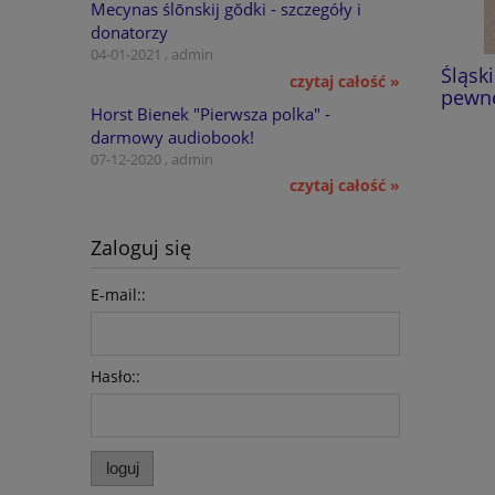
Mecynas ślōnskij gŏdki - szczegóły i
donatorzy
04-01-2021 , admin
Dzieje zrębowego kościoła
Śląski
czytaj całość »
pątniczego w Gościęcinie
pewnej
Horst Bienek "Pierwsza polka" -
darmowy audiobook!
59,00 zł
07-12-2020 , admin
czytaj całość »
do koszyka
Zaloguj się
E-mail::
Hasło::
loguj