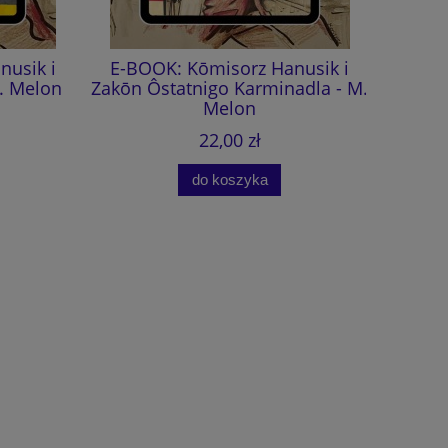
sik i
E-BOOK: Kōmisorz Hanusik i
Kōmi
 Melon
Zakōn Ôstatnigo Karminadla - M.
Ôstatnig
Melon
(aud
22,00 zł
do koszyka