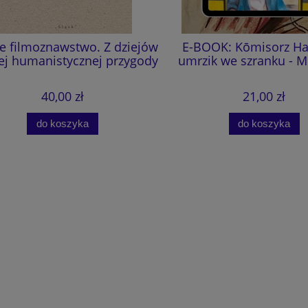
e filmoznawstwo. Z dziejów
E-BOOK: Kōmisorz Hanu
 humanistycznej przygody
umrzik we szranku - M.
40,00 zł
21,00 zł
do koszyka
do koszyka