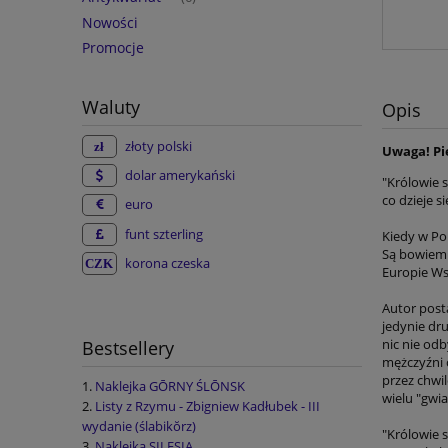
Nowości
Promocje
Waluty
Opis
złoty polski
Uwaga! Pi
dolar amerykański
"Królowie s
co dzieje s
euro
funt szterling
Kiedy w Po
Są bowiem 
korona czeska
Europie Ws
Autor posta
jedynie dr
nic nie od
Bestsellery
mężczyźni c
przez chwil
Naklejka GŌRNY ŚLŌNSK
wielu "gwi
Listy z Rzymu - Zbigniew Kadłubek - III
wydanie (ślabikŏrz)
"Królowie 
Naklejka SILESIA