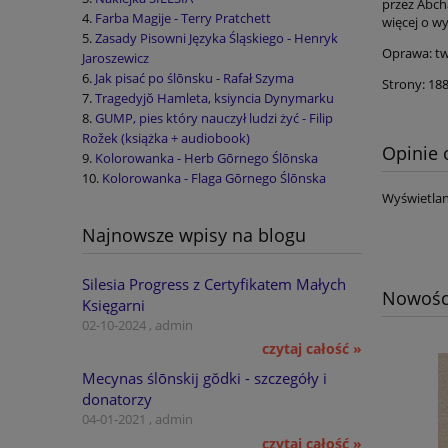
przez Abch
Farba Magije - Terry Pratchett
więcej o wy
Zasady Pisowni Języka Śląskiego - Henryk
Oprawa: t
Jaroszewicz
Jak pisać po ślōnsku - Rafał Szyma
Strony: 18
Tragedyjŏ Hamleta, ksiyncia Dynymarku
GUMP, pies który nauczył ludzi żyć - Filip
Rožek (książka + audiobook)
Opinie 
Kolorowanka - Herb Gōrnego Ślōnska
Kolorowanka - Flaga Gōrnego Ślōnska
Wyświetlan
Najnowsze wpisy na blogu
Silesia Progress z Certyfikatem Małych
Nowośc
Księgarni
02-10-2024 , admin
czytaj całość »
Mecynas ślōnskij gŏdki - szczegóły i
donatorzy
04-01-2021 , admin
czytaj całość »