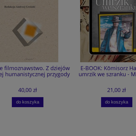
e filmoznawstwo. Z dziejów
E-BOOK: Kōmisorz Hanu
 humanistycznej przygody
umrzik we szranku - M.
40,00 zł
21,00 zł
do koszyka
do koszyka