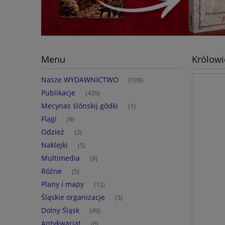
Menu
Królowi
Nasze WYDAWNICTWO
(109)
Publikacje
(439)
Mecynas ślōnskij gŏdki
(1)
Flagi
(9)
Odzież
(2)
Naklejki
(5)
Multimedia
(9)
Różne
(5)
Plany i mapy
(12)
Śląskie organizacje
(3)
Dolny Śląsk
(49)
Antykwariat
(6)