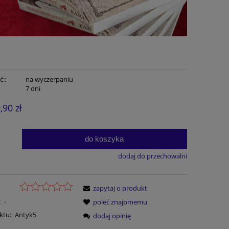
::
na wyczerpaniu
7 dni
,90 zł
do koszyka
.
dodaj do przechowalni
zapytaj o produkt
:
-
poleć znajomemu
ktu:
Antyk5
dodaj opinię