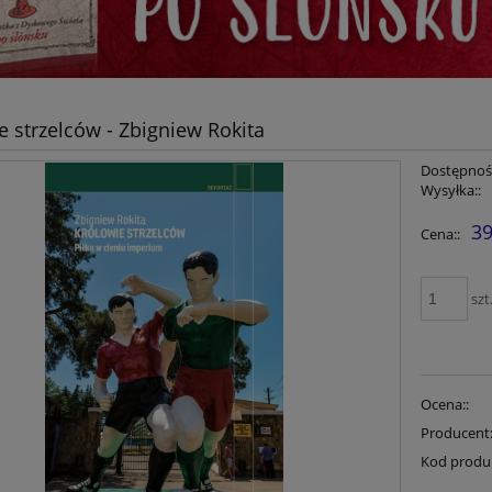
e strzelców - Zbigniew Rokita
Dostępność
Wysyłka::
39
Cena::
szt
Ocena::
Producent
Kod produ