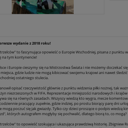
erwsze wydanie z 2018 roku!
trzelców" to fascynująca opowieść o Europie Wschodniej, pisana z punktu wid
ię na tym kontynencie!
lsce i Europie cieszymy się na Mistrzostwa Świata i nie możemy doczekać się
miejsca, gdzie ludzie nie mogą kibicować swojemu krajowi ani nawet śledzić
chodniej ostatniego stulecia.
nowił opisać rzeczywistość głównie z punktu widzenia piłki nożnej, tak ważn
użyn niezrzeszonych w FIFA. Reprezentacje mniejszości narodowych i krajów 
bywa się na równych zasadach. Wszyscy wiedzą kto wygra, mecze komentow
odziennie pracujący zupełnie, gdzie indziej, po prostu biorący parę dni url
e mogą poczuć się jak gwiazdy. Tylko czy dzieci proszące o podpis wiedzą kim
azd", których autografem mogłyby się pochwalić, dlatego biorą to, co mogą?
strzelców" to opowieść szokująca i ukazująca prawdziwą historię. Zbigniew R