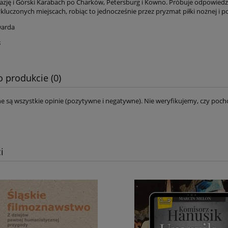
azję i Górski Karabach po Charków, Petersburg i Kowno. Próbuje odpowiedzieć
kluczonych miejscach, robiąc to jednocześnie przez pryzmat piłki nożnej i pol
warda
8
o produkcie (0)
e są wszystkie opinie (pozytywne i negatywne). Nie weryfikujemy, czy pocho
i