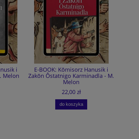
sik i
E-BOOK: Kōmisorz Hanusik i
Kōmi
 Melon
Zakōn Ôstatnigo Karminadla - M.
Ôstatnig
Melon
(aud
22,00 zł
do koszyka