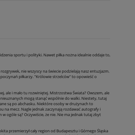
zenia sportu i polityki. Nawet piłka nożna idealnie oddaje to,
 rozgrywek, nie wszyscy na świecie podzielają nasz entuzjazm.
 poczynań piłkarzy. "Królowie strzelców" to opowieść o
ej, ale i mało tu rozwiniętej. Mistrzostwa Świata? Owszem, ale
nieuznanych mogą stanąć wspólnie do walki. Niestety, tutaj
ane są po abchasku. Niektóre osoby w drużynach to
opu na mecz. Nagle jednak zaczynają rozdawać autografy i
 w ogóle są? Oczywiście, że nie. Nie ma jednak tutaj zbyt
okita przemierzył cały region od Budapesztu i Górnego Śląska