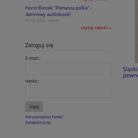
Horst Bienek "Pierwsza polka" -
darmowy audiobook!
07-12-2020 , admin
czytaj całość »
Zaloguj się
E-mail::
Dzieje zrębowego kościoła
Śląski
pątniczego w Gościęcinie
pewnej
Hasło::
59,00 zł
do koszyka
loguj
Nie pamiętasz hasła?
Zarejestruj się