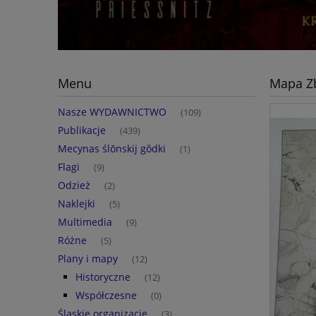
Menu
Mapa Zb
Nasze WYDAWNICTWO
(109)
Publikacje
(439)
Mecynas ślōnskij gŏdki
(1)
Flagi
(9)
Odzież
(2)
Naklejki
(5)
Multimedia
(9)
Różne
(5)
Plany i mapy
(12)
Historyczne
(12)
Współczesne
(0)
Śląskie organizacje
(3)