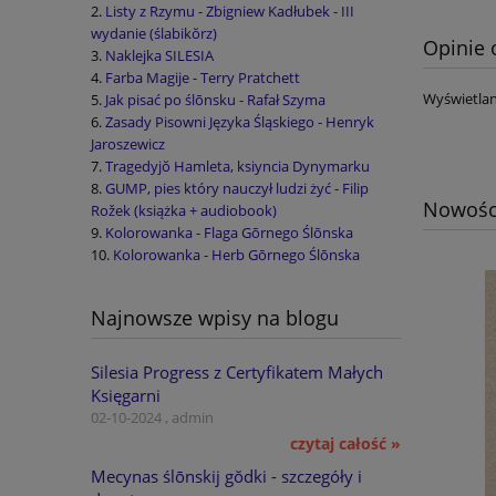
Listy z Rzymu - Zbigniew Kadłubek - III
wydanie (ślabikŏrz)
Opinie 
Naklejka SILESIA
Farba Magije - Terry Pratchett
Wyświetlan
Jak pisać po ślōnsku - Rafał Szyma
Zasady Pisowni Języka Śląskiego - Henryk
Jaroszewicz
Tragedyjŏ Hamleta, ksiyncia Dynymarku
GUMP, pies który nauczył ludzi żyć - Filip
Nowośc
Rožek (książka + audiobook)
Kolorowanka - Flaga Gōrnego Ślōnska
Kolorowanka - Herb Gōrnego Ślōnska
Najnowsze wpisy na blogu
Silesia Progress z Certyfikatem Małych
Księgarni
02-10-2024 , admin
czytaj całość »
Mecynas ślōnskij gŏdki - szczegóły i