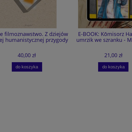
e filmoznawstwo. Z dziejów
E-BOOK: Kōmisorz Hanu
 humanistycznej przygody
umrzik we szranku - M.
40,00 zł
21,00 zł
do koszyka
do koszyka