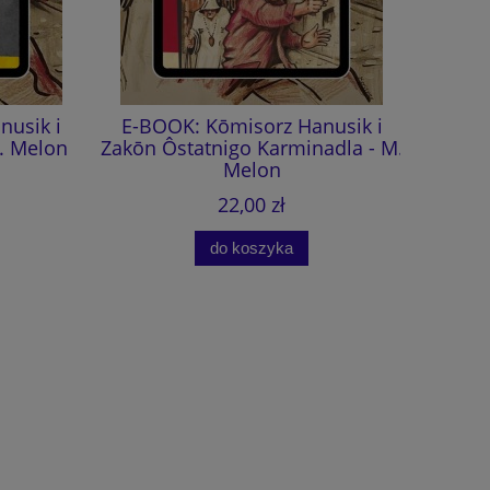
sik i
E-BOOK: Kōmisorz Hanusik i
Kōmi
 Melon
Zakōn Ôstatnigo Karminadla - M.
Ôstatnig
Melon
(aud
22,00 zł
do koszyka