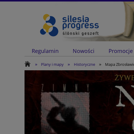
Regulamin
Nowości
Promocje
»
»
»
Plany i mapy
Historyczne
Mapa Zbrosławic