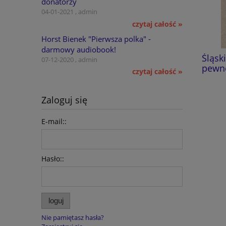
donatorzy
04-01-2021 , admin
czytaj całość »
Horst Bienek "Pierwsza polka" -
darmowy audiobook!
Dzieje zrębowego kościoła
Śląski
07-12-2020 , admin
pątniczego w Gościęcinie
pewnej
czytaj całość »
59,00 zł
Zaloguj się
do koszyka
E-mail::
Hasło::
loguj
Nie pamiętasz hasła?