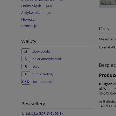
Dolny Śląsk
(49)
Antykwariat
(6)
Nowości
Promocje
Opis
Mapa okoli
Waluty
Format A3,
złoty polski
dolar amerykański
Bezpie
euro
funt szterling
Produc
korona czeska
Długosz P
ul. Wodna 
46-045 Kot
os@silesia
Bestsellery
+48693953
Naklejka GŌRNY ŚLŌNSK