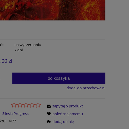
::
na wyczerpaniu
7 dni
,00 zł
do koszyka
.
dodaj do przechowalni
zapytaj o produkt
:
Silesia Progress
poleć znajomemu
ktu:
M77
dodaj opinię