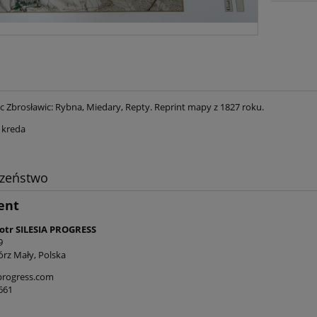
c Zbrosławic: Rybna, Miedary, Repty. Reprint mapy z 1827 roku.
 kreda
czeństwo
ent
iotr SILESIA PROGRESS
9
órz Mały, Polska
progress.com
661