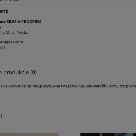
ent
iotr SILESIA PROGRESS
9
órz Mały, Polska
progress.com
661
o produkcie (0)
e są wszystkie opinie (pozytywne i negatywne). Nie weryfikujemy, czy pocho
i