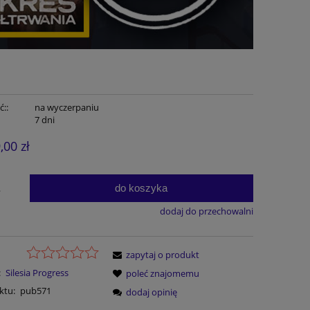
::
na wyczerpaniu
7 dni
,00 zł
do koszyka
.
dodaj do przechowalni
zapytaj o produkt
:
Silesia Progress
poleć znajomemu
ktu:
pub571
dodaj opinię