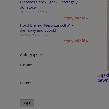
Mecynas ślōnskij gŏdki - szczegóły i
donatorzy
04-01-2021 , admin
czytaj całość »
Horst Bienek "Pierwsza polka" -
darmowy audiobook!
07-12-2020 , admin
czytaj całość »
Zaloguj się
E-mail::
Dzieje zrębowego kościoła
Śląski
pątniczego w Gościęcinie
pewnej
Hasło::
59,00 zł
do koszyka
loguj