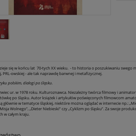
zieje się w końcu lat 70-tych XX wieku. - to historia o poszukiwaniu swego m
ej, PRL-owskiej - ale tak naprawdę barwnej i metafizycznej.
zyku polskim, dialogi po śląsku.
zwiec ur. w 1978 roku. Kulturoznawca. Niezależny twórca filmowy i animator 
tówkę po śląsku. Autor książek i artykułów poświęconych filmowcom amat
 głównie w tematyce śląskiej, niektóre można oglądać w internecie np.: „Mi
„Misja Wolnego”, „Dieter Niebieski” czy „Cyklizm po śląsku”. Za swoje produ
ch w całym kraju.
czeństwo