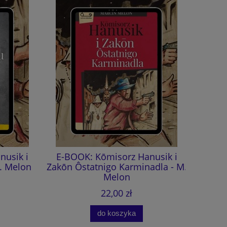
sik i
E-BOOK: Kōmisorz Hanusik i
Kōmi
 Melon
Zakōn Ôstatnigo Karminadla - M.
Ôstatnig
Melon
(aud
22,00 zł
do koszyka