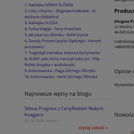
Naklejka GŌRNY ŚLŌNSK
Produc
Listy z Rzymu - Zbigniew Kadłubek - III
wydanie (ślabikŏrz)
Długosz P
Naklejka SILESIA
ul. Wodna 
Farba Magije - Terry Pratchett
46-045 Kot
Jak pisać po ślōnsku - Rafał Szyma
Zasady Pisowni Języka Śląskiego - Henryk
os@silesia
+48693953
Jaroszewicz
Tragedyjŏ Hamleta, ksiyncia Dynymarku
GUMP, pies który nauczył ludzi żyć - Filip
Rožek (książka + audiobook)
Opinie 
Kolorowanka - Flaga Gōrnego Ślōnska
Kolorowanka - Herb Gōrnego Ślōnska
Wyświetlan
Najnowsze wpisy na blogu
Silesia Progress z Certyfikatem Małych
Nowośc
Księgarni
02-10-2024 , admin
czytaj całość »