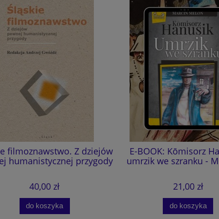
e filmoznawstwo. Z dziejów
E-BOOK: Kōmisorz Hanu
 humanistycznej przygody
umrzik we szranku - M.
40,00 zł
21,00 zł
do koszyka
do koszyka