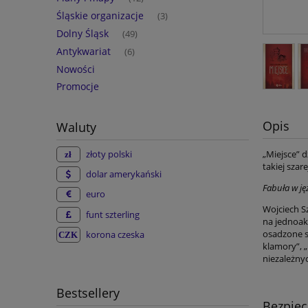
Śląskie organizacje
(3)
Dolny Śląsk
(49)
Antykwariat
(6)
Nowości
Promocje
Opis
Waluty
złoty polski
„Miejsce” d
takiej szar
dolar amerykański
Fabuła w ję
euro
Wojciech S
funt szterling
na jednoak
osadzone są
korona czeska
klamory”, 
niezależny
Bestsellery
Bezpie