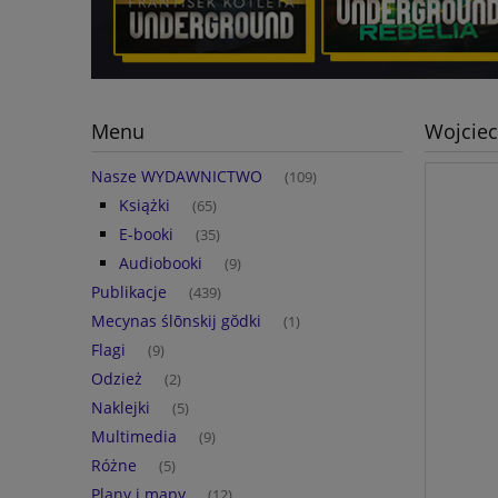
Menu
Wojciec
Nasze WYDAWNICTWO
(109)
Książki
(65)
E-booki
(35)
Audiobooki
(9)
Publikacje
(439)
Mecynas ślōnskij gŏdki
(1)
Flagi
(9)
Odzież
(2)
Naklejki
(5)
Multimedia
(9)
Różne
(5)
Plany i mapy
(12)