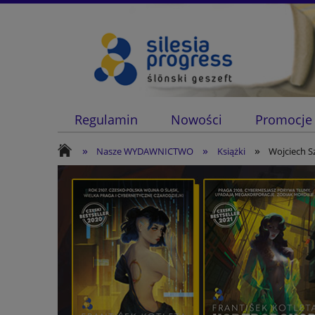
Regulamin
Nowości
Promocje
»
»
»
Nasze WYDAWNICTWO
Książki
Wojciech Sz