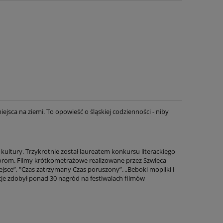
iejsca na ziemi. To opowieść o śląskiej codzienności - niby
kultury. Trzykrotnie został laureatem konkursu literackiego
orom. Filmy krótkometrażowe realizowane przez Szwieca
ejsce”, "Czas zatrzymany Czas poruszony”. „Beboki mopliki i
kcje zdobył ponad 30 nagród na festiwalach filmów