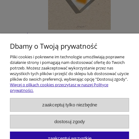
Śląskie filmoznawstwo. Z dziejów pewnej
humanistycznej przygody
Dbamy o Twoją prywatność
Pliki cookies i pokrewne im technologie umożliwiają poprawne
40,00 zł
działanie strony i pomagają nam dostosować ofertę do Twoich
potrzeb. Możesz zaakceptować wykorzystanie przez nas
do koszyka
wszystkich tych plików i przejść do sklepu lub dostosować użycie
plików do swoich preferencji, wybierając opcję "Dostosuj zgody".
Więcej o plikach cookies przeczytasz w naszej Polityce
prywatności.
Pomoc
zaakceptuj tylko niezbędne
Dostawa i koszty
dostosuj zgody
Moje konto
zaakceptuj wszystkie