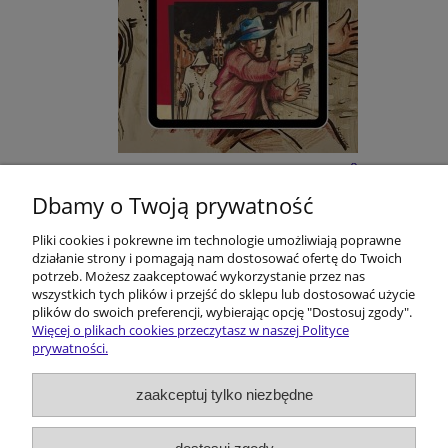
E-BOOK: Kōmisorz Hanusik i Zakōn Ôstatnigo
Karminadla - M. Melon
Dbamy o Twoją prywatność
Pliki cookies i pokrewne im technologie umożliwiają poprawne
22,00 zł
działanie strony i pomagają nam dostosować ofertę do Twoich
potrzeb. Możesz zaakceptować wykorzystanie przez nas
do koszyka
wszystkich tych plików i przejść do sklepu lub dostosować użycie
plików do swoich preferencji, wybierając opcję "Dostosuj zgody".
Więcej o plikach cookies przeczytasz w naszej Polityce
prywatności.
Pomoc
zaakceptuj tylko niezbędne
Dostawa i koszty