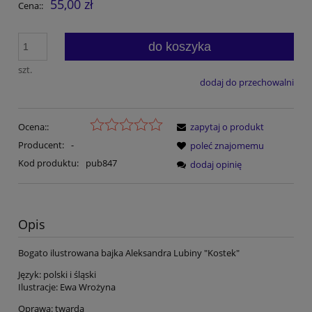
55,00 zł
Cena::
do koszyka
szt.
dodaj do przechowalni
Ocena::
zapytaj o produkt
Producent:
-
poleć znajomemu
Kod produktu:
pub847
dodaj opinię
Opis
Bogato ilustrowana bajka Aleksandra Lubiny "Kostek"
Język: polski i śląski
Ilustracje: Ewa Wrożyna
Oprawa: twarda