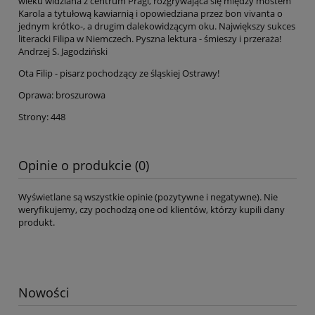
wieku widziana z centrum Pragi, rozgrywająca się między mostem
Karola a tytułową kawiarnią i opowiedziana przez bon vivanta o
jednym krótko-, a drugim dalekowidzącym oku. Największy sukces
literacki Filipa w Niemczech. Pyszna lektura - śmieszy i przeraża!
Andrzej S. Jagodziński
Ota Filip - pisarz pochodzący ze śląskiej Ostrawy!
Oprawa: broszurowa
Strony: 448
Opinie o produkcie (0)
Wyświetlane są wszystkie opinie (pozytywne i negatywne). Nie
weryfikujemy, czy pochodzą one od klientów, którzy kupili dany
produkt.
Nowości