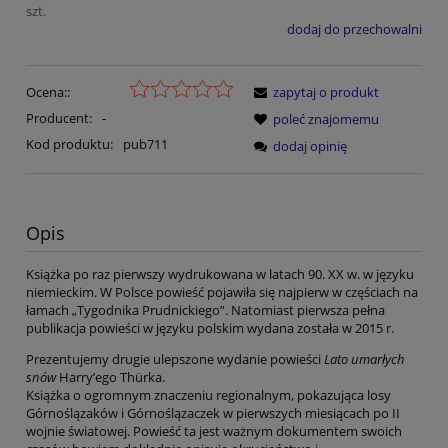
szt.
dodaj do przechowalni
Ocena::
zapytaj o produkt
Producent:
-
poleć znajomemu
Kod produktu:
pub711
dodaj opinię
Opis
Książka po raz pierwszy wydrukowana w latach 90. XX w. w języku
niemieckim. W Polsce powieść pojawiła się najpierw w częściach na
łamach „Tygodnika Prudnickiego”. Natomiast pierwsza pełna
publikacja powieści w języku polskim wydana została w 2015 r.
Prezentujemy drugie ulepszone wydanie powieści
Lato umarłych
snów
Harry’ego Thürka.
Książka o ogromnym znaczeniu regionalnym, pokazująca losy
Górnoślązaków i Górnoślązaczek w pierwszych miesiącach po II
wojnie światowej. Powieść ta jest ważnym dokumentem swoich