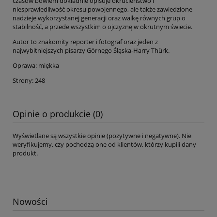
czasów bowiem dokładnie opisuje okrucieństwo i
niesprawiedliwość okresu powojennego, ale także zawiedzione
nadzieje wykorzystanej generacji oraz walkę równych grup o
stabilność, a przede wszystkim o ojczyznę w okrutnym świecie.
Autor to znakomity reporter i fotograf oraz jeden z
najwybitniejszych pisarzy Górnego Śląska-Harry Thürk.
Oprawa: miękka
Strony: 248
Opinie o produkcie (0)
Wyświetlane są wszystkie opinie (pozytywne i negatywne). Nie
weryfikujemy, czy pochodzą one od klientów, którzy kupili dany
produkt.
Nowości