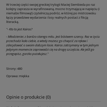
W trzeciej części swojej greckiej trylogii Maciej Siembieda po raz
kolejny zaprasza w wyrafinowaną, mocno trzymającą w napięciu (i
niemalże filmową!) czytelniczą podróż, w której po mistrzowsku
łączy prawdziwe wydarzenia i losy realnych postaci z fikcją
literacką.
"- Kto to jest Kairos?
- Młodzieniec z bardzo starego mitu. Jest bóstwem szansy. Raz w życiu
przechodzi koło ciebie, a wtedy możesz go chwycić za rękaw i
zdecydować o swoim dalszym losie. Kairos zatrzymany w tym jednym
jedynym momencie zaprowadzi cię na drogę szczęścia. Ale jeśli go
przegapisz, gorzko pożałujesz."
Strony: 480
Oprawa: miękka
Opinie o produkcie (0)