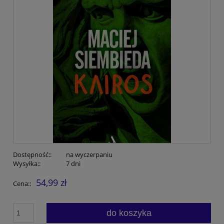
Dostępność::
na wyczerpaniu
Wysyłka::
7 dni
54,99 zł
Cena::
do koszyka