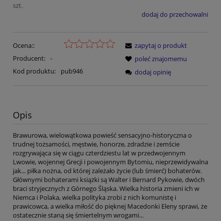
szt.
dodaj do przechowalni
Ocena::
zapytaj o produkt
Producent:
-
poleć znajomemu
Kod produktu:
pub946
dodaj opinię
Opis
Brawurowa, wielowątkowa powieść sensacyjno-historyczna o
trudnej tożsamości, męstwie, honorze, zdradzie i zemście
rozgrywająca się w ciągu czterdziestu lat w przedwojennym
Lwowie, wojennej Grecji i powojennym Bytomiu, nieprzewidywalna
jak... piłka nożna, od której zależało życie (lub śmierć) bohaterów.
Głównymi bohaterami książki są Walter i Bernard Pykowie, dwóch
braci stryjecznych z Górnego Śląska. Wielka historia zmieni ich w
Niemca i Polaka, wielka polityka zrobi z nich komunistę i
prawicowca, a wielka miłość do pięknej Macedonki Eleny sprawi, że
ostatecznie staną się śmiertelnym wrogami...