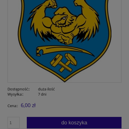
Dostępność::
duża ilość
Wysyłka::
7 dni
6,00 zł
Cena::
do koszyka