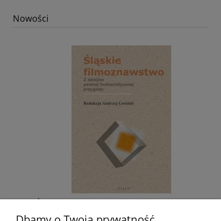
Nowości
Śląskie filmoznawstwo. Z dziejów pewnej
humanistycznej przygody
Dbamy o Twoją prywatność