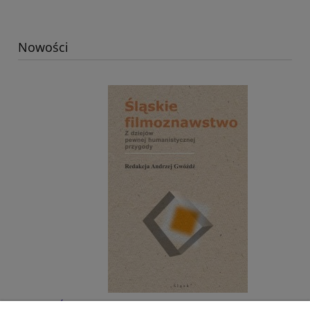
Nowości
Śląskie filmoznawstwo. Z dziejów pewnej