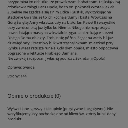
przypomina im cichutko, że prawdziwymi bohaterami tej książki są
członkowie załogi Daru Opola, bo to oni pokonali Wrota Piekieł!
Zupełnie nie zgadzają się z nim Lidka i Gustlik, wykrzykując na
stadionie Gwardii, że to ich kochają tłumy i basta! Wówczas na
Górę Świętej Anny wkracza, cały na biało, Jan Paweł II i wszystkie
oczy zwrócone są już tylko ku Niemu. Nikogo nie rozproszyła
nawet latająca maszyna w kształcie cygara ani znikające sprzed
Białego Domu obiekty. Zrobiło się późno. Zegar na wieży bił już
dziewięć razy. Straszliwy huk wstrząsnął oknami mieszkań przy
Rynku i wieża ratusza runęła. Gdy dym opada, miasto odpoczywa
pogrążone w lekturze Hrabiego Damiana.
Nie zwlekaj i rozpocznij własną podróż z Sekretami Opola!
Oprawa: twarda
Strony: 144
Opinie o produkcie (0)
Wyświetlane są wszystkie opinie (pozytywne i negatywne). Nie
weryfikujemy, czy pochodzą one od klientów, którzy kupili dany
produkt.