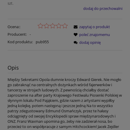
szt.
dodaj do przechowalni
Ocena::
zapytaj o produkt
Producent:
-
poleć znajomemu
Kod produktu:
pub955
dodaj opinię
Opis
Między Sekretami Opola dumnie kroczy Edward Gierek. Nie mogło
go zabraknąć na centralnych dożynkach wśród fajerwerków i
tancerzy w strojach ludowych. Z pewnością chciałby dostać
zaproszenie na after party Krajowego Festiwalu Piosenki Polskiej w
słynnym lokalu Pod Pająkiem, gdzie razem z artystami wypiłby
jedną kolejkę, potem następną i jeszcze jedną Na to wszystko
patrzy zdegustowany Edmund Osmańczyk, przez te hałasy
odciągnięty od swojej Encyklopedii spraw międzynarodowych i
ONZ. Franz Waxman upomina go, żeby nie zadzierał nosa, bo
przecież to on współpracuje z samym Hitchcockiem! Jacek Zejdler