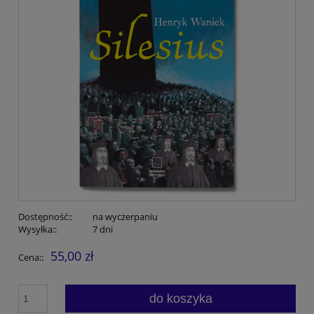
Dostępność::
na wyczerpaniu
Wysyłka::
7 dni
55,00 zł
Cena::
do koszyka