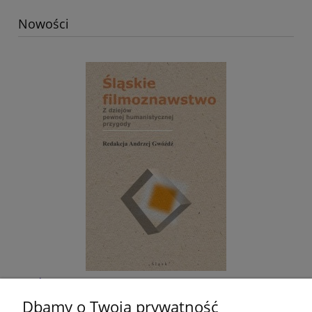
Nowości
Śląskie filmoznawstwo. Z dziejów pewnej
humanistycznej przygody
Dbamy o Twoją prywatność