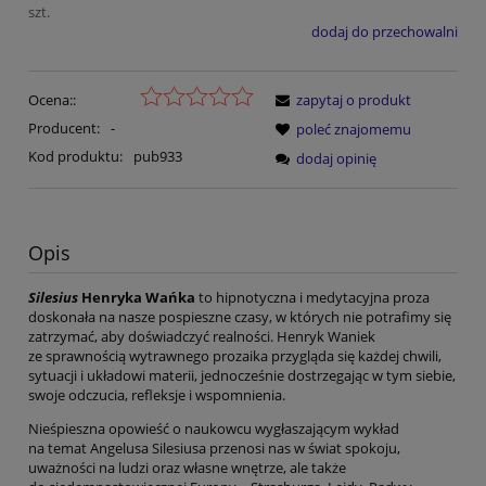
szt.
dodaj do przechowalni
Ocena::
zapytaj o produkt
Producent:
-
poleć znajomemu
Kod produktu:
pub933
dodaj opinię
Opis
Silesius
Henryka Wańka
to hipnotyczna i medytacyjna proza
doskonała na nasze pospieszne czasy, w których nie potrafimy się
zatrzymać, aby doświadczyć realności. Henryk Waniek
ze sprawnością wytrawnego prozaika przygląda się każdej chwili,
sytuacji i układowi materii, jednocześnie dostrzegając w tym siebie,
swoje odczucia, refleksje i wspomnienia.
Nieśpieszna opowieść o naukowcu wygłaszającym wykład
na temat Angelusa Silesiusa przenosi nas w świat spokoju,
uważności na ludzi oraz własne wnętrze, ale także