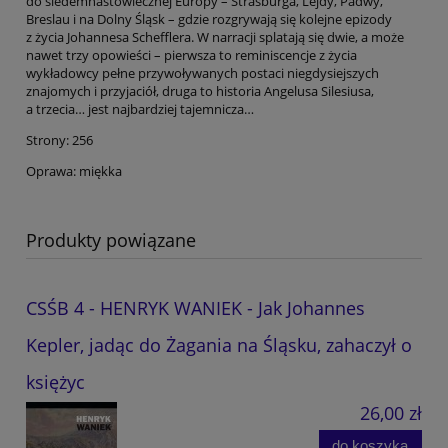
do siedemnastowiecznej Europy – Strasburga, Lejdy, Padwy,
Breslau i na Dolny Śląsk – gdzie rozgrywają się kolejne epizody
z życia Johannesa Schefflera. W narracji splatają się dwie, a może
nawet trzy opowieści – pierwsza to reminiscencje z życia
wykładowcy pełne przywoływanych postaci niegdysiejszych
znajomych i przyjaciół, druga to historia Angelusa Silesiusa,
a trzecia… jest najbardziej tajemnicza…
Strony: 256
Oprawa: miękka
Produkty powiązane
CSŚB 4 - HENRYK WANIEK - Jak Johannes
Kepler, jadąc do Żagania na Śląsku, zahaczył o
księżyc
26,00 zł
do koszyka