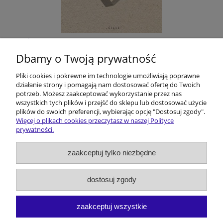
Śląskie filmoznawstwo. Z dziejów pewnej
humanistycznej przygody
Dbamy o Twoją prywatność
Pliki cookies i pokrewne im technologie umożliwiają poprawne
40,00 zł
działanie strony i pomagają nam dostosować ofertę do Twoich
potrzeb. Możesz zaakceptować wykorzystanie przez nas
do koszyka
wszystkich tych plików i przejść do sklepu lub dostosować użycie
plików do swoich preferencji, wybierając opcję "Dostosuj zgody".
Więcej o plikach cookies przeczytasz w naszej Polityce
prywatności.
Pomoc
zaakceptuj tylko niezbędne
Dostawa i koszty
dostosuj zgody
Moje konto
zaakceptuj wszystkie
O firmie