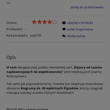
szt.
dodaj do przechowalni
Ocena::
zapytaj o produkt
Producent:
-
poleć znajomemu
Kod produktu:
pub735
dodaj opinię
Opis
VI tom
dwujęzycznej, polsko-niemieckiej serii „
Ślązacy od czasów
najdawniejszych do współczesności
” pod redakcją prof. Joanny
Rostropowicz.
Tak samo jak poprzednie tomy, również ten obejmuje stosunkowo
obszerne
biogramy ok. 80 wybitnych Ślązaków
, którzy osiągnęli
znaczące sukcesy w wielu różnych dziedzinach.
Produkty powiązane