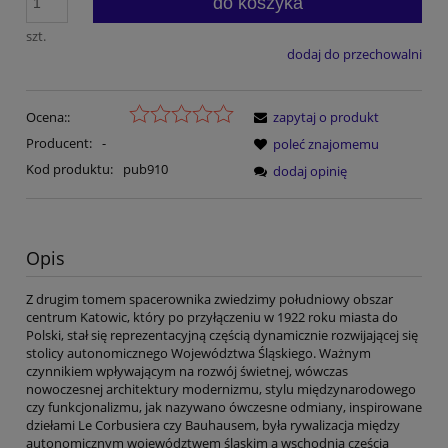
do koszyka
szt.
dodaj do przechowalni
Ocena::
zapytaj o produkt
Producent:
-
poleć znajomemu
Kod produktu:
pub910
dodaj opinię
Opis
Z drugim tomem spacerownika zwiedzimy południowy obszar
centrum Katowic, który po przyłączeniu w 1922 roku miasta do
Polski, stał się reprezentacyjną częścią dynamicznie rozwijającej się
stolicy autonomicznego Województwa Śląskiego. Ważnym
czynnikiem wpływającym na rozwój świetnej, wówczas
nowoczesnej architektury modernizmu, stylu międzynarodowego
czy funkcjonalizmu, jak nazywano ówczesne odmiany, inspirowane
dziełami Le Corbusiera czy Bauhausem, była rywalizacja między
autonomicznym województwem śląskim a wschodnią częścią