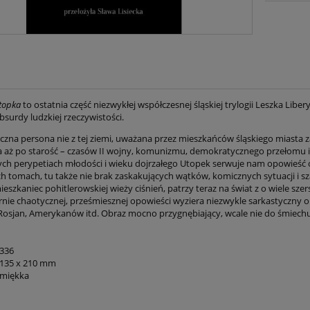
topka
to ostatnia część niezwykłej współczesnej śląskiej trylogii Leszka Libery
surdy ludzkiej rzeczywistości.
yczna persona nie z tej ziemi, uważana przez mieszkańców śląskiego miasta z
a aż po starość – czasów II wojny, komunizmu, demokratycznego przełomu i o
ych perypetiach młodości i wieku dojrzałego Utopek serwuje nam opowieść o 
h tomach, tu także nie brak zaskakujących wątków, komicznych sytuacji i s
ieszkaniec pohitlerowskiej wieży ciśnień, patrzy teraz na świat z o wiele szers
nie chaotycznej, prześmiesznej opowieści wyziera niezwykle sarkastyczny obr
osjan, Amerykanów itd. Obraz mocno przygnębiający, wcale nie do śmiechu
336
135 x 210 mm
miękka