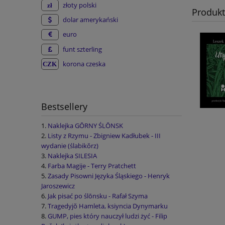
złoty polski
Produk
dolar amerykański
euro
funt szterling
korona czeska
Bestsellery
Naklejka GŌRNY ŚLŌNSK
Listy z Rzymu - Zbigniew Kadłubek - III
wydanie (ślabikŏrz)
Naklejka SILESIA
Farba Magije - Terry Pratchett
Zasady Pisowni Języka Śląskiego - Henryk
Jaroszewicz
Jak pisać po ślōnsku - Rafał Szyma
Tragedyjŏ Hamleta, ksiyncia Dynymarku
GUMP, pies który nauczył ludzi żyć - Filip