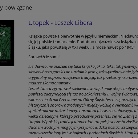
ty powiązane
Utopek - Leszek Libera
Książka powstała pierwotnie w języku niemieckim. Niedawn
się jej polskie tłumaczenie. Podobno najważniejsza książka
Śląsku, jaka powstałą w XXI wieku...a może nawet po 1945?
Sprawdźcie sami!
Już dawno nie ukazała się taka książka jak ta, tekst tak gniewny,
słowotwórczo gorzki i absurdalnie jasny, tak wyrafinowanie jędr
oryginalny poprzez nasycenie tradycją, tak przekorny i zarazem
mądrze skomponowany.
Leszek Libera zgrupował wielowarstwową tkankę akcji i motywó
powieści zaczynającej się tuż po zakończeniu II wojny światowej
wkroczeniu Armii Czerwonej na Górny Śląsk, teren zagorzałych
historycznie sporów narodowych między Polską a Niemcami, w
spektakularnie nakreślonego narratora pierwszoosobowego, u
wieku dziecięcym, którego przodkowie przenieśli się na Ziemię z
Utopia. W polskiej tradycji utopiec lub utopek jest często złośli
duchem wodnym, mogącym przybrać ludzką postać. Szczególn
rozpowszechniony jest w bajkach i podaniach śląskich. Utopki