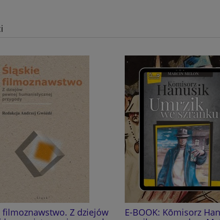
i
e filmoznawstwo. Z dziejów
E-BOOK: Kōmisorz Hanu