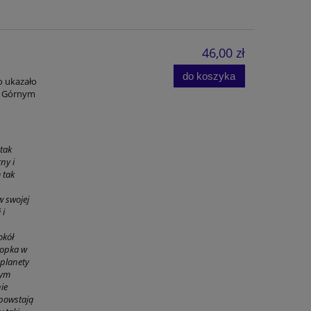
46,00 zł
do koszyka
o ukazało
 o Górnym
 tak
ny i
 tak
w swojej
 i
okół
topka w
 planety
wym
ie
 powstają