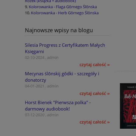
Rožek (książka + audiobook)
Kolorowanka - Flaga Gōrnego Ślōnska
Kolorowanka - Herb Gōrnego Ślōnska
Najnowsze wpisy na blogu
Silesia Progress z Certyfikatem Małych
Księgarni
02-10-2024 , admin
czytaj całość »
Mecynas ślōnskij gŏdki - szczegóły i
donatorzy
04-01-2021 , admin
czytaj całość »
Horst Bienek "Pierwsza polka" -
darmowy audiobook!
07-12-2020 , admin
czytaj całość »