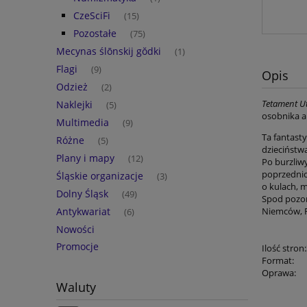
CzeSciFi
(15)
Pozostałe
(75)
Mecynas ślōnskij gŏdki
(1)
Flagi
(9)
Opis
Odzież
(2)
Tetament U
Naklejki
(5)
osobnika ab
Multimedia
(9)
Ta fantast
Różne
(5)
dzieciństw
Plany i mapy
(12)
Po burzliw
poprzednic
Śląskie organizacje
(3)
o kulach, m
Dolny Śląsk
(49)
Spod pozor
Antykwariat
Niemców, R
(6)
Nowości
Promocje
Ilość stron:
Format:
Oprawa:
Waluty