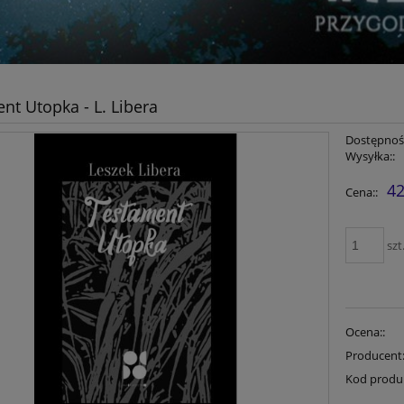
nt Utopka - L. Libera
Dostępność
Wysyłka::
42
Cena::
szt
Ocena::
Producent
Kod produ