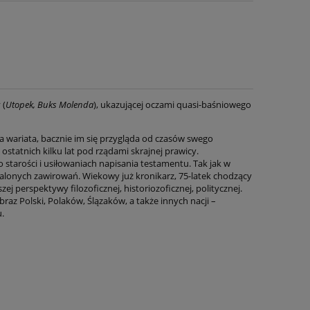
 (
Utopek, Buks Molenda
), ukazującej oczami quasi-baśniowego
a wariata, bacznie im się przygląda od czasów swego
statnich kilku lat pod rządami skrajnej prawicy.
starości i usiłowaniach napisania testamentu. Tak jak w
zalonych zawirowań. Wiekowy już kronikarz, 75-latek chodzący
zej perspektywy filozoficznej, historiozoficznej, politycznej.
az Polski, Polaków, Ślązaków, a także innych nacji –
.