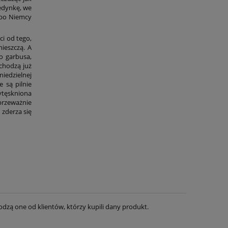
edynkę, we
 bo Niemcy
ci od tego,
ieszczą. A
o garbusa,
 chodzą już
iedzielnej
 są pilnie
ytęskniona
przeważnie
zderza się
dzą one od klientów, którzy kupili dany produkt.