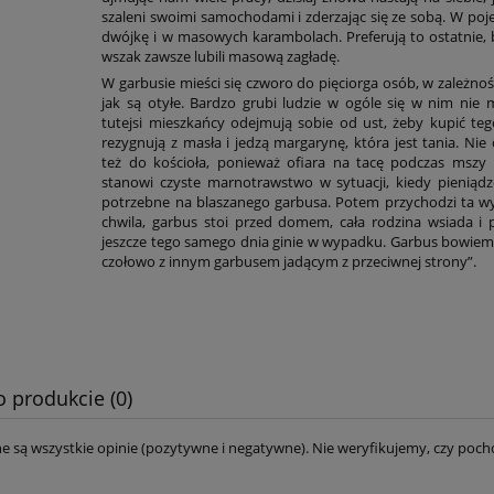
szaleni swoimi samochodami i zderzając się ze sobą. W poj
dwójkę i w masowych karambolach. Preferują to ostatnie,
wszak zawsze lubili masową zagładę.
W garbusie mieści się czworo do pięciorga osób, w zależnoś
jak są otyłe. Bardzo grubi ludzie w ogóle się w nim nie m
tutejsi mieszkańcy odejmują sobie od ust, żeby kupić teg
rezygnują z masła i jedzą margarynę, która jest tania. Nie
też do kościoła, ponieważ ofiara na tacę podczas mszy n
stanowi czyste marnotrawstwo w sytuacji, kiedy pieniądze
potrzebne na blaszanego garbusa. Potem przychodzi ta w
chwila, garbus stoi przed domem, cała rodzina wsiada i 
jeszcze tego samego dnia ginie w wypadku. Garbus bowiem 
czołowo z innym garbusem jadącym z przeciwnej strony”.
o produkcie (0)
e są wszystkie opinie (pozytywne i negatywne). Nie weryfikujemy, czy pocho