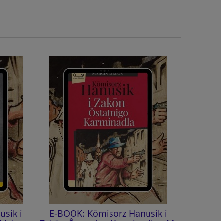
sik i
E-BOOK: Kōmisorz Hanusik i
Kōmi