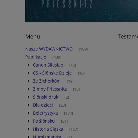
Menu
Testame
Nasze WYDAWNICTWO
(109)
Publikacje
(439)
Canon Silesiae
(16)
CS - Ślōnske Dzieje
(10)
Ze Zicherkōm
(19)
Zimny Priessnitz
(13)
Ślōnski druk
(2)
Dla dzieci
(28)
Beletrystyka
(184)
Po ślōnsku
(81)
Historia Śląska
(167)
Numizmatyka
(1)