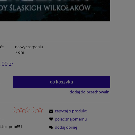
::
na wyczerpaniu
7 dni
,00 zł
do koszyka
.
dodaj do przechowalni
zapytaj o produkt
:
-
poleć znajomemu
ktu:
pub651
dodaj opinię