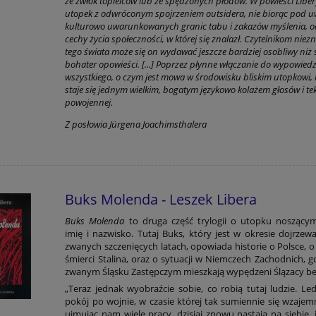
ze zwłok topielców lub ze spędzonych płodów. W powieści Libery
utopek z odwróconym spojrzeniem outsidera, nie biorąc pod 
kulturowo uwarunkowanych granic tabu i zakazów myślenia, o
cechy życia społeczności, w której się znalazł. Czytelnikom nie
tego świata może się on wydawać jeszcze bardziej osobliwy niż
bohater opowieści. [...] Poprzez płynne włączanie do wypowiedz
wszystkiego, o czym jest mowa w środowisku bliskim utopkowi, 
staje się jednym wielkim, bogatym językowo kolażem głosów i te
powojennej.
Z posłowia Jürgena Joachimsthalera
Buks Molenda - Leszek Libera
Buks Molenda
to druga część trylogii o utopku noszący
imię i nazwisko. Tutaj Buks, który jest w okresie dojrzew
zwanych szczenięcych latach, opowiada historie o Polsce, o
śmierci Stalina, oraz o sytuacji w Niemczech Zachodnich, g
zwanym Śląsku Zastępczym mieszkają wypędzeni Ślązacy bez
„Teraz jednak wyobraźcie sobie, co robią tutaj ludzie. Le
pokój po wojnie, w czasie której tak sumiennie się wzajemni
ujmując nam wiele pracy, dzisiaj znowu nastają na siebie, 