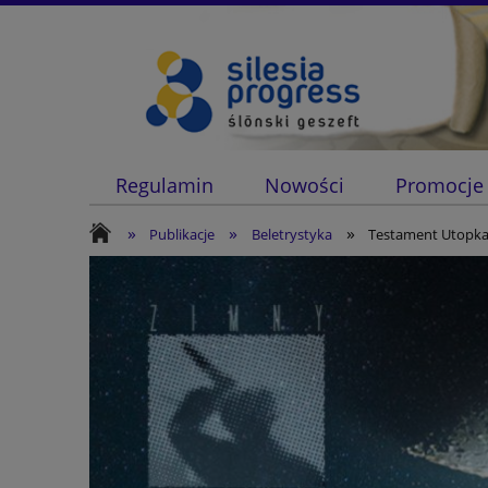
Regulamin
Nowości
Promocje
»
»
»
Publikacje
Beletrystyka
Testament Utopka 