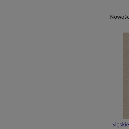
Nowośc
Dzieje zrębowego kościoła
Śląski