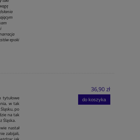
 taki
uwagę
dsłania
znającym
 sam
i
narracja
kstów epoki
36,90 zł
m tytułowe
do koszyka
ania, w tak
 Śląsku, po
dzie na tak
 Śląska.
dwie nastał
e zabijali,
jeżdżąc jak