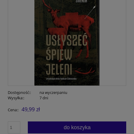
Dostępność::
na wyczerpaniu
Wysyłka::
7 dni
49,99 zł
Cena::
do koszyka