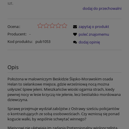
szt.
dodaj do przechowalni
Ocena::
zapytaj o produkt
Producent:
-
poleć znajomemu
Kod produktu:
pub1053
dodaj opinię
Opis
Położona w malowniczym Beskidzie Śląsko-Morawskim osada
Helan to sielankowe miejsce, gdzie wrześniową nocą można
usłyszeć śpiew jeleni. Mieszkańców wioski ogarnia strach, kiedy
pewnej nocy w lesie krzyczą nie jelenie, lecz bestialsko mordowana
dziewczyna.
Sprawę przejmuje wydział zabójstw z Ostrawy sześciu policjantów
o kontrastujących ze sobą osobowościach. Czy wzniosą się ponad
kogucie walki, by wspólnie schwytać winnego?
Miejscowi nie ułatwiają im zadania Pretensjonalny wiolonczelista,