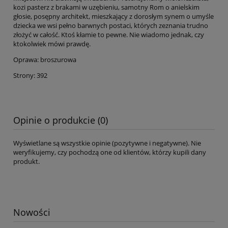
kozi pasterz z brakami w uzębieniu, samotny Rom o anielskim
głosie, posępny architekt, mieszkający z dorosłym synem o umyśle
dziecka we wsi pełno barwnych postaci, których zeznania trudno
złożyć w całość. Ktoś kłamie to pewne. Nie wiadomo jednak, czy
ktokolwiek mówi prawdę.
Oprawa: broszurowa
Strony: 392
Opinie o produkcie (0)
Wyświetlane są wszystkie opinie (pozytywne i negatywne). Nie
weryfikujemy, czy pochodzą one od klientów, którzy kupili dany
produkt.
Nowości