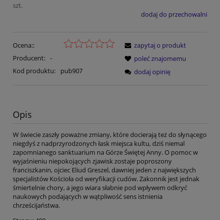
szt.
dodaj do przechowalni
Ocena::
zapytaj o produkt
Producent:
-
poleć znajomemu
Kod produktu:
pub907
dodaj opinię
Opis
W świecie zaszły poważne zmiany, które docierają też do słynącego
niegdyś z nadprzyrodzonych łask miejsca kultu, dziś niemal
zapomnianego sanktuarium na Górze Świętej Anny. O pomoc w
wyjaśnieniu niepokojących zjawisk zostaje poproszony
franciszkanin, ojciec Eliud Greszel, dawniej jeden z największych
specjalistów Kościoła od weryfikacji cudów. Zakonnik jest jednak
śmiertelnie chory, a jego wiara słabnie pod wpływem odkryć
naukowych podających w wątpliwość sens istnienia
chrześcijaństwa.