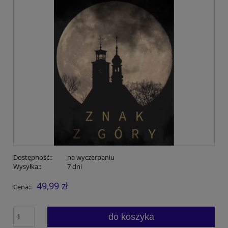
Dostępność::
na wyczerpaniu
Wysyłka::
7 dni
49,99 zł
Cena::
do koszyka