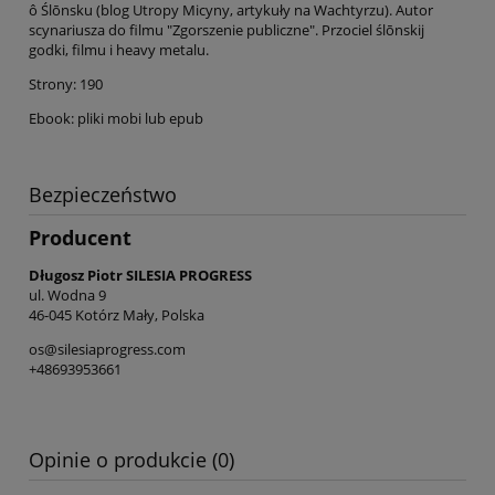
ô Ślōnsku (blog Utropy Micyny, artykuły na Wachtyrzu). Autor
scynariusza do filmu "Zgorszenie publiczne". Przociel ślōnskij
godki, filmu i heavy metalu.
Strony: 190
Ebook: pliki mobi lub epub
Bezpieczeństwo
Producent
Długosz Piotr SILESIA PROGRESS
ul. Wodna 9
46-045 Kotórz Mały, Polska
os@silesiaprogress.com
+48693953661
Opinie o produkcie (0)