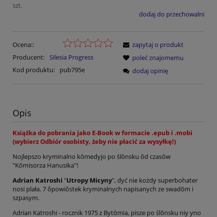
szt.
dodaj do przechowalni
Ocena::
zapytaj o produkt
Producent:
Silesia Progress
poleć znajomemu
Kod produktu:
pub795e
dodaj opinię
Opis
Książka do pobrania jako E-Book w formacie .epub i .mobi
(wybierz Odbiór osobisty, żeby nie płacić za wysyłkę!)
Nojlepszo kryminalno kōmedyjo po ślōnsku ôd czasōw
"Kōmisorza Hanusika"!
Adrian Katroshi
"
Utropy Micyny
", dyć nie kożdy superbohater
nosi plała. 7 ôpowiŏstek kryminalnych napisanych ze swadōm i
szpasym.
Adrian Katroshi - rocznik 1975 z Bytōmia, pisze po ślōnsku niy yno