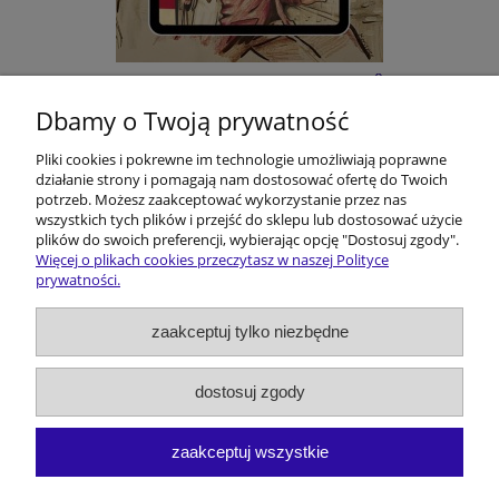
E-BOOK: Kōmisorz Hanusik i Zakōn Ôstatnigo
Karminadla - M. Melon
Dbamy o Twoją prywatność
Pliki cookies i pokrewne im technologie umożliwiają poprawne
22,00 zł
działanie strony i pomagają nam dostosować ofertę do Twoich
potrzeb. Możesz zaakceptować wykorzystanie przez nas
do koszyka
wszystkich tych plików i przejść do sklepu lub dostosować użycie
plików do swoich preferencji, wybierając opcję "Dostosuj zgody".
Więcej o plikach cookies przeczytasz w naszej Polityce
prywatności.
Pomoc
zaakceptuj tylko niezbędne
Dostawa i koszty
dostosuj zgody
Moje konto
zaakceptuj wszystkie
O firmie