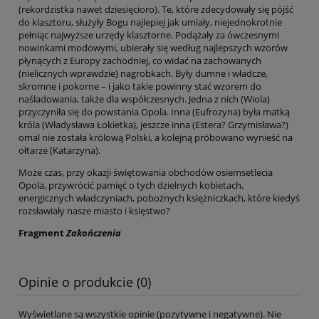
(rekordzistka nawet dziesięcioro). Te, które zdecydowały się pójść
do klasztoru, służyły Bogu najlepiej jak umiały, niejednokrotnie
pełniąc najwyższe urzędy klasztorne. Podążały za ówczesnymi
nowinkami modowymi, ubierały się według najlepszych wzorów
płynących z Europy zachodniej, co widać na zachowanych
(nielicznych wprawdzie) nagrobkach. Były dumne i władcze,
skromne i pokorne – i jako takie powinny stać wzorem do
naśladowania, także dla współczesnych. Jedna z nich (Wiola)
przyczyniła się do powstania Opola. Inna (Eufrozyna) była matką
króla (Władysława Łokietka), jeszcze inna (Estera? Grzymisława?)
omal nie została królową Polski, a kolejną próbowano wynieść na
ołtarze (Katarzyna).
Może czas, przy okazji świętowania obchodów osiemsetlecia
Opola, przywrócić pamięć o tych dzielnych kobietach,
energicznych władczyniach, pobożnych księżniczkach, które kiedyś
rozsławiały nasze miasto i księstwo?
Fragment
Zakończenia
Opinie o produkcie (0)
Wyświetlane są wszystkie opinie (pozytywne i negatywne). Nie