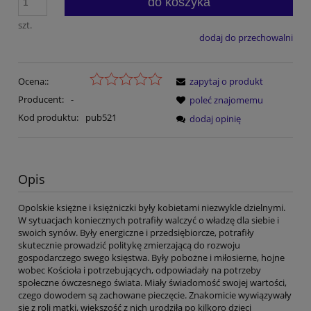
do koszyka
szt.
dodaj do przechowalni
Ocena::
zapytaj o produkt
Producent:
-
poleć znajomemu
Kod produktu:
pub521
dodaj opinię
Opis
Opolskie księżne i księżniczki były kobietami niezwykle dzielnymi.
W sytuacjach koniecznych potrafiły walczyć o władzę dla siebie i
swoich synów. Były energiczne i przedsiębiorcze, potrafiły
skutecznie prowadzić politykę zmierzającą do rozwoju
gospodarczego swego księstwa. Były pobożne i miłosierne, hojne
wobec Kościoła i potrzebujących, odpowiadały na potrzeby
społeczne ówczesnego świata. Miały świadomość swojej wartości,
czego dowodem są zachowane pieczęcie. Znakomicie wywiązywały
się z roli matki, większość z nich urodziła po kilkoro dzieci