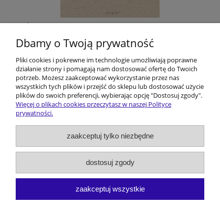
Śląskie filmoznawstwo. Z dziejów pewnej
humanistycznej przygody
Dbamy o Twoją prywatność
Pliki cookies i pokrewne im technologie umożliwiają poprawne
40,00 zł
działanie strony i pomagają nam dostosować ofertę do Twoich
potrzeb. Możesz zaakceptować wykorzystanie przez nas
do koszyka
wszystkich tych plików i przejść do sklepu lub dostosować użycie
plików do swoich preferencji, wybierając opcję "Dostosuj zgody".
Więcej o plikach cookies przeczytasz w naszej Polityce
prywatności.
Pomoc
zaakceptuj tylko niezbędne
Dostawa i koszty
dostosuj zgody
Moje konto
zaakceptuj wszystkie
O firmie