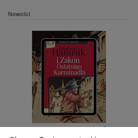
Nowości
E-BOOK: Kōmisorz Hanusik i Zakōn Ôstatnigo
Karminadla - M. Melon