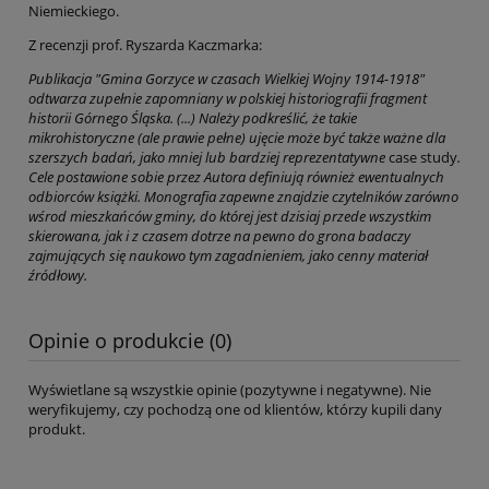
Niemieckiego.
Z recenzji prof. Ryszarda Kaczmarka:
Publikacja "Gmina Gorzyce w czasach Wielkiej Wojny 1914-1918"
odtwarza zupełnie zapomniany w polskiej historiografii fragment
historii Górnego Śląska. (...) Należy podkreślić, że takie
mikrohistoryczne (ale prawie pełne) ujęcie może być także ważne dla
szerszych badań, jako mniej lub bardziej reprezentatywne
case study
.
Cele postawione sobie przez Autora definiują również ewentualnych
odbiorców książki. Monografia zapewne znajdzie czytelników zarówno
wśrod mieszkańców gminy, do której jest dzisiaj przede wszystkim
skierowana, jak i z czasem dotrze na pewno do grona badaczy
zajmujących się naukowo tym zagadnieniem, jako cenny materiał
źródłowy.
Opinie o produkcie (0)
Wyświetlane są wszystkie opinie (pozytywne i negatywne). Nie
weryfikujemy, czy pochodzą one od klientów, którzy kupili dany
produkt.