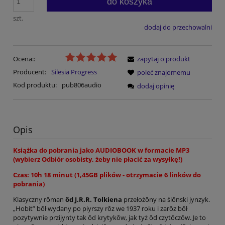
do koszyka
szt.
dodaj do przechowalni
Ocena::
zapytaj o produkt
Producent:
Silesia Progress
poleć znajomemu
Kod produktu:
pub806audio
dodaj opinię
Opis
Książka do pobrania jako AUDIOBOOK w formacie MP3
(wybierz Odbiór osobisty, żeby nie płacić za wysyłkę!)
Czas: 10h 18 minut (1,45GB plików - otrzymacie 6 linków do
pobrania)
Klasyczny rōman
ôd J.R.R. Tolkiena
przełożōny na ślōnski jynzyk.
„Hobit” bōł wydany po piyrszy rŏz we 1937 roku i zarŏz bōł
pozytywnie przijynty tak ôd krytykōw, jak tyż ôd czytŏczōw. Je to