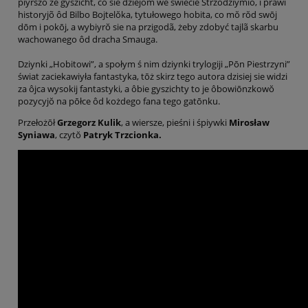
piyrszŏ ze gyszicht, co sie dziejōm we świecie Strzōdziymiŏ, i prawi
historyjõ ôd Bilbo Bojtelŏka, tytułowego hobita, co mŏ rŏd swōj
dōm i pokōj, a wybiyrŏ sie na przigodã, żeby zdobyć tajlã skarbu
wachowanego ôd dracha Smauga.
Dziynki „Hobitowi”, a społym ś nim dziynki trylogiji „Pōn Piestrzyni”
świat zaciekawiyła fantastyka, tōż skirz tego autora dzisiej sie widzi
za ôjca wysokij fantastyki, a ôbie gyszichty to je ôbowiōnzkowŏ
pozycyjŏ na pōłce ôd kożdego fana tego gatōnku.
Przełożōł
Grzegorz Kulik
, a wiersze, pieśni i śpiywki
Mirosław
Syniawa
, czytŏ
Patryk Trzcionka.