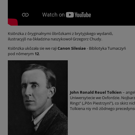
Ksiōnżka z ôryginalnymi ôbrŏzkami z brytyjskego wydaniŏ,
ilustracyjŏ na ôkładzina naszykowoł Grzegorz Chudy.
Ksiōnżka ukŏzała sie we raji
Canon Silesiae
- Bibliotyka Tumaczyń
pod nōmerym
12
.
John Ronald Reuel Tolkien
– angel
Uniwersytecie we Oxfordzie. Nojbarzi
Rings” („Pōn Piestrzyni”), co skirz n
Tolkiena niy mŏ żŏdnego precedynsu