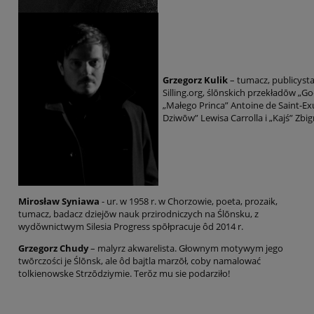
Grzegorz Kulik
– tumacz, publicyst
Silling.org, ślōnskich przekładōw „G
„Małego Princa” Antoine de Saint-Exu
Dziwōw” Lewisa Carrolla i „Kajś” Zbi
Mirosław Syniawa
- ur. w 1958 r. w Chorzowie, poeta, prozaik,
tumacz, badacz dziejōw nauk przirodniczych na Ślōnsku, z
wydŏwnictwym Silesia Progress spōłpracuje ôd 2014 r.
Grzegorz Chudy
– malyrz akwarelista. Głownym motywym jego
twōrczości je Ślōnsk, ale ôd bajtla marzōł, coby namalować
tolkienowske Strzōdziymie. Terŏz mu sie podarziło!