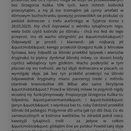
bez Grzegorza Kulika 10% tych, kerzi richtich ksiōnżkã
przeczytajōm, a niy jã ino trzimajōm jak cynny artefakt w
dōmowym buchschranku (powyżyj przizwolōłch sie przikulać co
pedzioł dolmeczer z trefu autōrskigo w Tyjatrze Korez z
28.03.2023). Niy chcã ôzprawiać o wōntku tykajōncym tego,
wiela ôsōb czytŏ ksiōnżki po ślōnsku - chcã ino fest do tego
przeprzić. Ino eli wacho siōngnōńć po &quot;Hobita&quot;?
Ôdpowiydź je prostŏ i klarownŏ: jak nojbarzij JA!
&quot;Hobit&quot; kerego przełożōł Grzegorz Kulik (i Mirosław
Syniawa, kery ôdpadŏ za ślōnski przekłŏd śpiywek i wierszōw
ôryginału) to piykny dynkmal ślōnskij mŏwy, co doceni kożdy
czytŏcz włŏdajōncy tym gŏdkōm. Wacho podkryślić w tym
placowi niy ino trefność, ale tyż idyjŏ dolmeczera w placach, co
wymŏgały idyje. Jak bez tyn przikłŏd przełożyć na ślōnski
ôdpowiednik ôryginalny miano pancernyj treski z mithrilu
(darōnek krasnoludów dlŏ Bilba) abo samo ôkryślynie
&quot;hobbit&quot;? Przecã w ślōnskij mŏwie te pojyńciŏ nigdy
wczaśnij niy funkcjōniyrowały. Propozycyje Grzegorza Kulika to,
ôdpednio, &quot;pancermantel&quot; i &quot;hobit&quot;
(jenyn &quot;b&quot; z wiynksza bez to, coby ôdrōżnić przekłŏd
ślōnski ôd polskigo). Przijymnie dlŏ ucha (jak tyż dlŏ ôka). Co do
zamieszczōnych w ksiōnżce kwiŏtkōw, to zdradzã jednã rzecz,
kwestyjõ tykajōncõ trolli - za jedyne w cołkim
&quot;Hobicie&quot; gŏdajōm ône po polsku! Powōd takij idyje