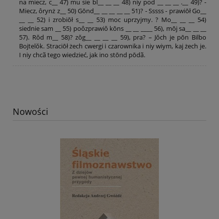
na miecz, c__ 47) mu sie bl__ __ __ 48) niy pod __ __ __ .__ 49)? -
Miecz, ôrynż z__ 50) Gōnd__ __ __ __ __ 51)? - Sssss - prawiōł Go__
__ __ 52) i zrobiōł s__ __ 53) moc uprzyjmy. ? Mo__ __ __ 54)
siednie sam __ 55) poôzprawiŏ kōns __ __ ____ 56), mōj sa__ __ __
57). Rŏd m__ 58)? zŏg__ __ __ __ 59), pra? – Jŏch je pōn Bilbo
Bojtelŏk. Straciōł żech cwergi i czarownika i niy wiym, kaj żech je.
I niy chcã tego wiedzieć, jak ino stōnd pōdã.
Nowości