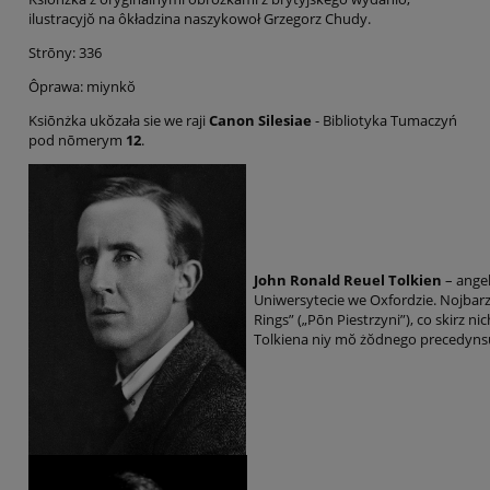
ilustracyjŏ na ôkładzina naszykowoł Grzegorz Chudy.
Strōny: 336
Ôprawa: miynkŏ
Ksiōnżka ukŏzała sie we raji
Canon Silesiae
- Bibliotyka Tumaczyń
pod nōmerym
12
.
John Ronald Reuel Tolkien
– angel
Uniwersytecie we Oxfordzie. Nojbarzi
Rings” („Pōn Piestrzyni”), co skirz n
Tolkiena niy mŏ żŏdnego precedynsu