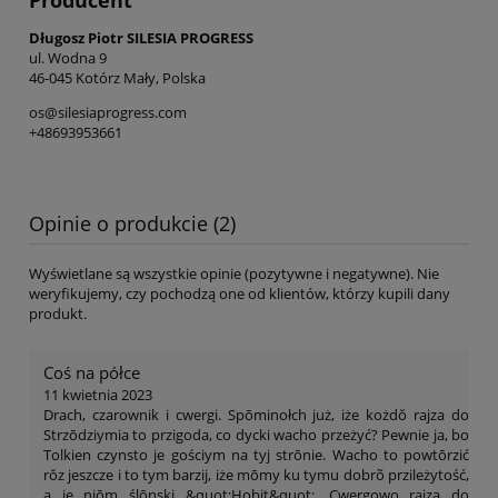
Długosz Piotr SILESIA PROGRESS
ul. Wodna 9
46-045 Kotórz Mały, Polska
os@silesiaprogress.com
+48693953661
Opinie o produkcie (2)
Wyświetlane są wszystkie opinie (pozytywne i negatywne). Nie
weryfikujemy, czy pochodzą one od klientów, którzy kupili dany
produkt.
Coś na półce
11 kwietnia 2023
Drach, czarownik i cwergi. Spōminołch już, iże kożdŏ rajza do
Strzōdziymia to przigoda, co dycki wacho przeżyć? Pewnie ja, bo
Tolkien czynsto je gościym na tyj strōnie. Wacho to powtōrzić
rŏz jeszcze i to tym barzij, iże mōmy ku tymu dobrõ przileżytość,
a je niōm ślōnski &quot;Hobit&quot;. Cwergowo rajza do