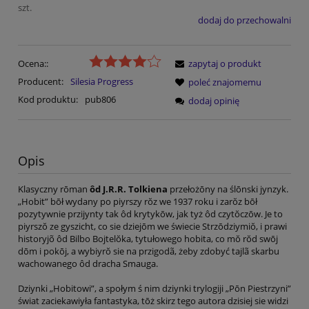
szt.
dodaj do przechowalni
Ocena::
zapytaj o produkt
Producent:
Silesia Progress
poleć znajomemu
Kod produktu:
pub806
dodaj opinię
Opis
Klasyczny rōman
ôd J.R.R. Tolkiena
przełożōny na ślōnski jynzyk.
„Hobit” bōł wydany po piyrszy rŏz we 1937 roku i zarŏz bōł
pozytywnie przijynty tak ôd krytykōw, jak tyż ôd czytŏczōw. Je to
piyrszŏ ze gyszicht, co sie dziejōm we świecie Strzōdziymiŏ, i prawi
historyjõ ôd Bilbo Bojtelŏka, tytułowego hobita, co mŏ rŏd swōj
dōm i pokōj, a wybiyrŏ sie na przigodã, żeby zdobyć tajlã skarbu
wachowanego ôd dracha Smauga.
Dziynki „Hobitowi”, a społym ś nim dziynki trylogiji „Pōn Piestrzyni”
świat zaciekawiyła fantastyka, tōż skirz tego autora dzisiej sie widzi