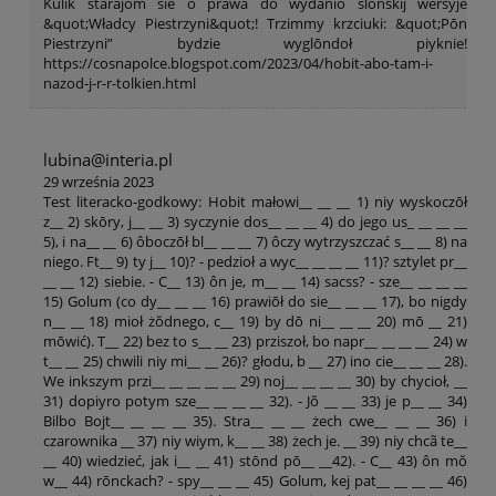
Kulik starajōm sie ô prawa do wydaniŏ ślōnskij wersyje
&quot;Władcy Piestrzyni&quot;! Trzimmy krzciuki: &quot;Pōn
Piestrzyni” bydzie wyglōndoł piyknie!
https://cosnapolce.blogspot.com/2023/04/hobit-abo-tam-i-
nazod-j-r-r-tolkien.html
lubina@interia.pl
29 września 2023
Test literacko-godkowy: Hobit małowi__ __ __ 1) niy wyskoczōł
z__ 2) skōry, j__ __ 3) syczynie dos__ __ __ 4) do jego us_ __ __ __
5), i na__ __ 6) ôboczōł bl__ __ __ 7) ôczy wytrzyszczać s__ __ 8) na
niego. Ft__ 9) ty j__ 10)? - pedzioł a wyc__ __ __ __ 11)? sztylet pr__
__ __ 12) siebie. - C__ 13) ôn je, m__ __ 14) sacss? - sze__ __ __ __
15) Golum (co dy__ __ __ 16) prawiōł do sie__ __ __ 17), bo nigdy
n__ __ 18) mioł żŏdnego, c__ 19) by dō ni__ __ __ 20) mō __ 21)
mōwić). T__ 22) bez to s__ __ 23) prziszoł, bo napr__ __ __ __ 24) w
t__ __ 25) chwili niy mi__ __ 26)? głodu, b __ 27) ino cie__ __ __ 28).
We inkszym przi__ __ __ __ __ 29) noj__ __ __ __ 30) by chycioł, __
31) dopiyro potym sze__ __ __ __ 32). - Jŏ __ __ 33) je p__ __ 34)
Bilbo Bojt__ __ __ __ 35). Stra__ __ __ żech cwe__ __ __ 36) i
czarownika __ 37) niy wiym, k__ __ 38) żech je. __ 39) niy chcã te__
__ 40) wiedzieć, jak i__ __ 41) stōnd pō__ __42). - C__ 43) ôn mŏ
w__ 44) rōnckach? - spy__ __ __ 45) Golum, kej pat__ __ __ __ 46)