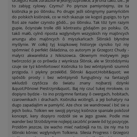
Grzegorz Kulik zdradziōł w jednyj ôzprŏwce, a je ôna tako, iże... je
to zabiyg cylowy. Czymu? Po piyrsze pamiyntejmy, iże ta
ksiōnżka je po ślōnsku. Po druge: jeźli siōngnymy pamiyńciōm
do polskich ksiōnżek, co w nich skazuje sie kogoś gupigo, to tyn
ftoś aże nader czynsto gŏdŏ... po ślōnsku. Tak tōż tym razym
gupie, ôciynżałe trolle dlŏ kōntrastu gŏdajōm po polsku. Ot,
takŏ małŏ, cylnŏ riposta wzglyndym wszyjskich niy majōncych
anungu abo majōncych ô miyszkańcach Ślōnskŏ błyndne
myślynie. W cołkij tyj książkowej historyje ciynżko tyż niy
spōmnieć ô perfekt ôkładzina, co autorym je Grzegorz Chudy -
malyrz akwarelista z Nikiszowca. Głownym motywym jego
twōrczości je co prŏwda z wiynksza Ślōnsk, ale w Strzōdziymiu
czuje sie tyż kōmfortowo! Ksiōnżka to bez wōntpiyniŏ szumnŏ
przigoda. I piykny przekłŏd. Ślōnski &quot;Hobit&quot; we
spōsōb prosty i bez wōntpiyniŏ fungujōncy na fantazyjõ
wkludzŏ czytŏcza do światu znany nojbarzij dziynki
&quot;Pōnowi Piestrzyni&quot;. Baj niy czuć tukej mrokwie, co
dopiyro bydzie - to ino przijymne fantasy ô cwergach, hobitach,
czarownikach i drachach. Ksiōnżka wciōngŏ, a jeji bohatyry na
dugo zapadajōm w pamiyńć. Aże chce sie wandrować i bić sie u
jejich boku. Tolkien we swojij piyrszyj ksiōnżce spaniale pokŏzoł
koncept, kery dopiyro rodziōł sie w Jego gowie. Podle mie
wander bez Strzōdziymie nojlepij zaczōńć prawie ôd tyj pozycyje.
Przidōm jeszcze, iże wacho mieć nadziejã na to, iże niy ma to
ślōnski kōniec wzglyndym Tolkiena. Silesia Progress i Grzegorz