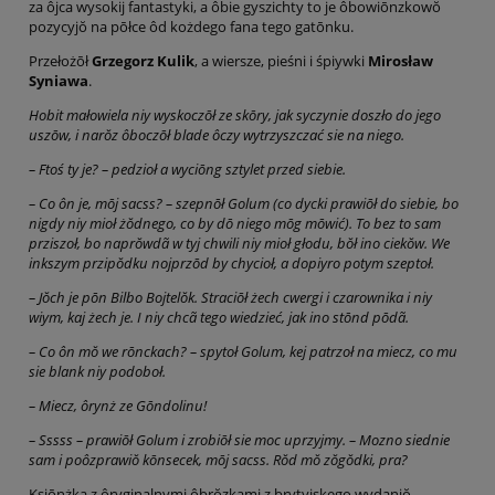
za ôjca wysokij fantastyki, a ôbie gyszichty to je ôbowiōnzkowŏ
pozycyjŏ na pōłce ôd kożdego fana tego gatōnku.
Przełożōł
Grzegorz Kulik
, a wiersze, pieśni i śpiywki
Mirosław
Syniawa
.
Hobit małowiela niy wyskoczōł ze skōry, jak syczynie doszło do jego
uszōw, i narŏz ôboczōł blade ôczy wytrzyszczać sie na niego.
– Ftoś ty je? – pedzioł a wyciōng sztylet przed siebie.
– Co ôn je, mōj sacss? – szepnōł Golum (co dycki prawiōł do siebie, bo
nigdy niy mioł żŏdnego, co by dō niego mōg mōwić). To bez to sam
prziszoł, bo naprŏwdã w tyj chwili niy mioł głodu, bŏł ino ciekŏw. We
inkszym przipŏdku nojprzōd by chycioł, a dopiyro potym szeptoł.
– Jŏch je pōn Bilbo Bojtelŏk. Straciōł żech cwergi i czarownika i niy
wiym, kaj żech je. I niy chcã tego wiedzieć, jak ino stōnd pōdã.
– Co ôn mŏ we rōnckach? – spytoł Golum, kej patrzoł na miecz, co mu
sie blank niy podoboł.
– Miecz, ôrynż ze Gōndolinu!
– Sssss – prawiōł Golum i zrobiōł sie moc uprzyjmy. – Mozno siednie
sam i poôzprawiŏ kōnsecek, mōj sacss. Rŏd mŏ zŏgŏdki, pra?
Ksiōnżka z ôryginalnymi ôbrŏzkami z brytyjskego wydaniŏ,