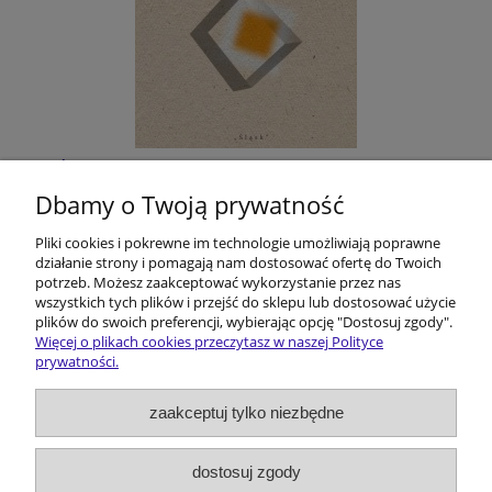
Śląskie filmoznawstwo. Z dziejów pewnej
humanistycznej przygody
Dbamy o Twoją prywatność
Pliki cookies i pokrewne im technologie umożliwiają poprawne
$10.67
działanie strony i pomagają nam dostosować ofertę do Twoich
potrzeb. Możesz zaakceptować wykorzystanie przez nas
do koszyka
wszystkich tych plików i przejść do sklepu lub dostosować użycie
plików do swoich preferencji, wybierając opcję "Dostosuj zgody".
Więcej o plikach cookies przeczytasz w naszej Polityce
prywatności.
Pomoc
zaakceptuj tylko niezbędne
Dostawa i koszty
dostosuj zgody