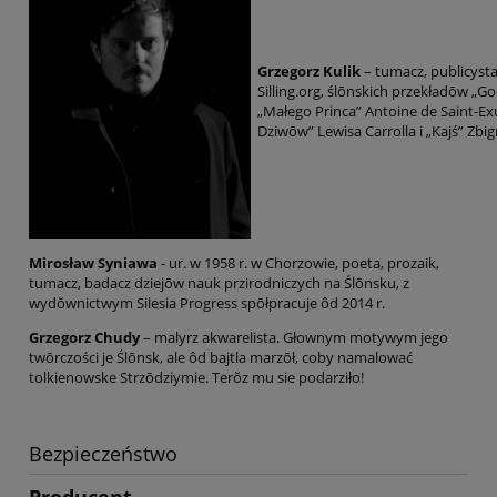
Grzegorz Kulik
– tumacz, publicyst
Silling.org, ślōnskich przekładōw „G
„Małego Princa” Antoine de Saint-Exu
Dziwōw” Lewisa Carrolla i „Kajś” Zbi
Mirosław Syniawa
- ur. w 1958 r. w Chorzowie, poeta, prozaik,
tumacz, badacz dziejōw nauk przirodniczych na Ślōnsku, z
wydŏwnictwym Silesia Progress spōłpracuje ôd 2014 r.
Grzegorz Chudy
– malyrz akwarelista. Głownym motywym jego
twōrczości je Ślōnsk, ale ôd bajtla marzōł, coby namalować
tolkienowske Strzōdziymie. Terŏz mu sie podarziło!
Bezpieczeństwo
Producent