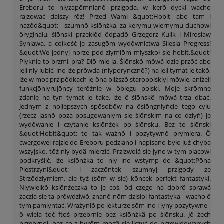
Ereboru to niyzapōmnianŏ przigoda, w kerõ dycki wacho
rajzować dalszy rŏz! Przed Wami &quot;Hobit, abo tam i
nazŏd&quot; - szumnŏ ksiōnżka, za kerymu wiernymu duchowi
ôryginału, ślōnski przekłŏd ôdpadŏ Grzegorz Kulik i Mirosław
Syniawa, a cołkość je zasugōm wydŏwnictwa Silesia Progress!
&quot;We jednyj norze pod ziymiōm miyszkoł sie hobit.&quot;
Piyknie to brzmi, pra? Dlō mie ja. Ślōnskõ mŏwã idzie przŏć abo
jeji niy lubić, ino iże prŏwda (niyporyncznŏ?) na jeji tymat je takŏ,
iże w moc przipŏdkach je ôna bliższŏ staropolskiyj mŏwie, aniżeli
funkcjōniyrujōncy terŏźnie w ôbiegu polski. Moje skrōmne
zdanie na tyn tymat je take, iże ô ślōnskõ mŏwã trza dbać.
Jednym z nojlepszych spōsobōw na ôsiōngniyńcie tego cylu
(rzecz jasnŏ poza posugowaniym sie ślōnskim na co dziyń) je
wydŏwanie i czytanie ksiōnżek po ślōnsku. Bez to ślōnski
&quot;Hobit&quot; to tak ważnŏ i pozytywnŏ prymiera. Ô
cwergowej rajzie do Ereboru pedziano i napisano było już chyba
wszyjsko, tōż niy bydã mierzić. Przizwolã sie jyno w tym placowi
podkryślić, iże ksiōnżka to niy ino wstymp do &quot;Pōna
Piestrzyni&quot; i zaczōntek szumnyj przigody ze
Strzōdziymiem, ale tyż (sōm w sie) kōncek perfekt fantastyki.
Niywielkŏ ksiōnżeczka to je coś, ôd czego na dobrõ sprawã
zaczła sie ta prŏwdziwŏ, znanŏ nōm dzisioj fantastyka - wacho ô
tym pamiyntać. Wrażyniŏ po lekturze sōm ino i jyny pozytywne -
ô wiela toć ftoś przebrnie bez ksiōnżkã po ślōnsku. Jŏ żech
przebrnoł, bez co z hyrōm mogã sie liczyć do przewidowanych