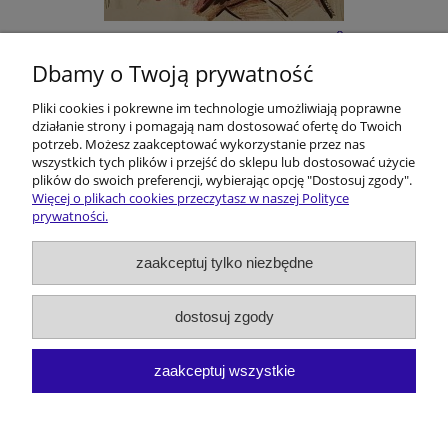
E-BOOK: Kōmisorz Hanusik i Zakōn Ôstatnigo
Karminadla - M. Melon
Dbamy o Twoją prywatność
Pliki cookies i pokrewne im technologie umożliwiają poprawne
22,00 zł
działanie strony i pomagają nam dostosować ofertę do Twoich
potrzeb. Możesz zaakceptować wykorzystanie przez nas
do koszyka
wszystkich tych plików i przejść do sklepu lub dostosować użycie
plików do swoich preferencji, wybierając opcję "Dostosuj zgody".
Więcej o plikach cookies przeczytasz w naszej Polityce
prywatności.
Pomoc
zaakceptuj tylko niezbędne
Dostawa i koszty
dostosuj zgody
Moje konto
zaakceptuj wszystkie
O firmie
pokaż pełną wersję strony