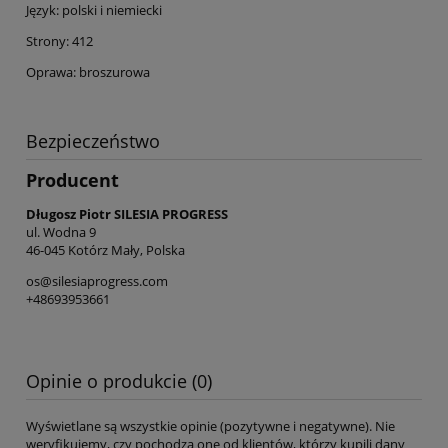
Język: polski i niemiecki
Strony: 412
Oprawa: broszurowa
Bezpieczeństwo
Producent
Długosz Piotr SILESIA PROGRESS
ul. Wodna 9
46-045 Kotórz Mały, Polska
os@silesiaprogress.com
+48693953661
Opinie o produkcie (0)
Wyświetlane są wszystkie opinie (pozytywne i negatywne). Nie
weryfikujemy, czy pochodzą one od klientów, którzy kupili dany