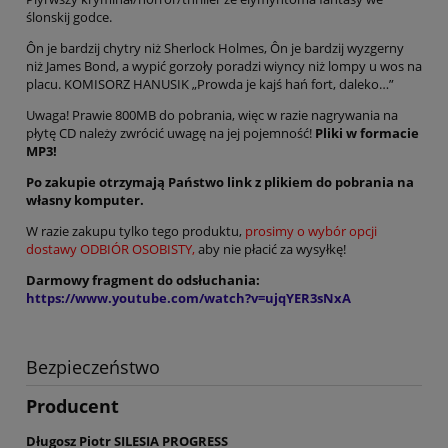
ślonskij godce.
Ôn je bardzij chytry niż Sherlock Holmes, Ôn je bardzij wyzgerny
niż James Bond, a wypić gorzoły poradzi wiyncy niż lompy u wos na
placu. KOMISORZ HANUSIK „Prowda je kajś hań fort, daleko…”
Uwaga! Prawie 800MB do pobrania, więc w razie nagrywania na
płytę CD należy zwrócić uwagę na jej pojemność!
Pliki w formacie
MP3!
Po zakupie otrzymają Państwo link z plikiem do pobrania na
własny komputer.
W razie zakupu tylko tego produktu,
prosimy o wybór opcji
dostawy ODBIÓR OSOBISTY,
aby nie płacić za wysyłkę!
Darmowy fragment do odsłuchania:
https://www.youtube.com/watch?v=ujqYER3sNxA
Bezpieczeństwo
Producent
Długosz Piotr SILESIA PROGRESS