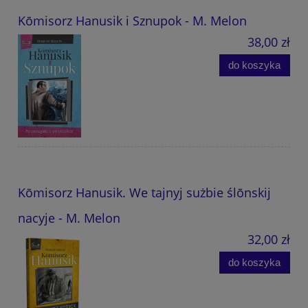
Kōmisorz Hanusik i Sznupok - M. Melon
38,00 zł
do koszyka
Kōmisorz Hanusik. We tajnyj sużbie ślōnskij
nacyje - M. Melon
32,00 zł
do koszyka