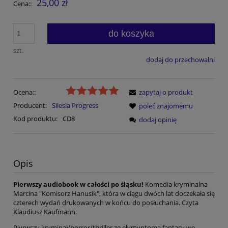
25,00 zł
Cena::
do koszyka
szt.
dodaj do przechowalni
Ocena::
zapytaj o produkt
Producent:
Silesia Progress
poleć znajomemu
Kod produktu:
CD8
dodaj opinię
Opis
Pierwszy audiobook w całości po śląsku!
Komedia kryminalna
Marcina "Komisorz Hanusik", która w ciągu dwóch lat doczekała się
czterech wydań drukowanych w końcu do posłuchania. Czyta
Klaudiusz Kaufmann.
Piyrwszy kryminał/horror/thriller ze elymyntoma fantasy we