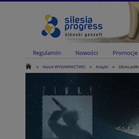
Regulamin
Nowości
Promocje
»
»
»
Nasze WYDAWNICTWO
Książki
Okres półtr