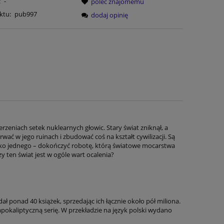
:
-
poleć znajomemu
ktu:
pub997
dodaj opinię
rzeniach setek nuklearnych głowic. Stary świat zniknął, a
rwać w jego ruinach i zbudować coś na kształt cywilizacji. Są
ą tylko jednego – dokończyć robotę, którą światowe mocarstwa
y ten świat jest w ogóle wart ocalenia?
dał ponad 40 książek, sprzedając ich łącznie około pół miliona.
pokaliptyczną serię. W przekładzie na język polski wydano