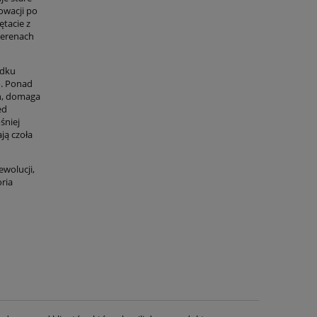
owacji po
ętacie z
terenach
adku
o. Ponad
eń, domaga
ed
śniej
ją czoła
ewolucji,
ria