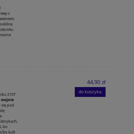
i
rawy z
awieniem,
 solidne,
gatunku.
e można
44,90 zł
do koszyka
roku 2107
 wojnie
a się pod
się
ta
fabrykach,
i, bo
oćby kult