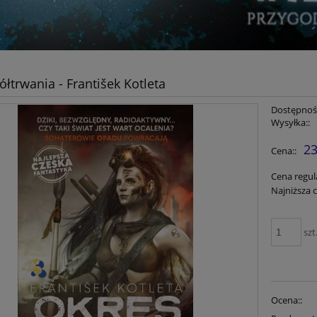
ółtrwania - František Kotleta
Dostępność
Wysyłka::
23
Cena::
Cena regul
Najniższa 
szt
Ocena::