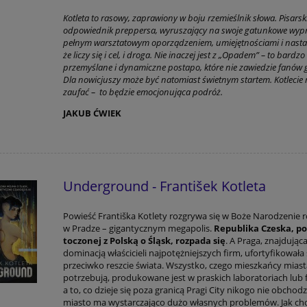
Kotleta to rasowy, zaprawiony w boju rzemieślnik słowa. Pisarsk
odpowiednik preppersa, wyruszający na swoje gatunkowe wyp
pełnym warsztatowym oporządzeniem, umiejętnościami i nast
że liczy się i cel, i droga. Nie inaczej jest z „Opadem” – to bardzo
przemyślane i dynamiczne postapo, które nie zawiedzie fanów 
Dla nowicjuszy może być natomiast świetnym startem. Kotleci
zaufać – to będzie emocjonująca podróż.
JAKUB ĆWIEK
Underground - František Kotleta
Powieść Františka Kotlety rozgrywa się w Boże Narodzenie 
w Pradze – gigantycznym megapolis.
Republika Czeska, po
toczonej z Polską o Śląsk, rozpada się
. A Praga, znajdując
dominacją właścicieli najpotężniejszych firm, ufortyfikowała 
przeciwko reszcie świata. Wszystko, czego mieszkańcy mias
potrzebują, produkowane jest w praskich laboratoriach lub 
a to, co dzieje się poza granicą Pragi City nikogo nie obchodz
miasto ma wystarczająco dużo własnych problemów. Jak ch