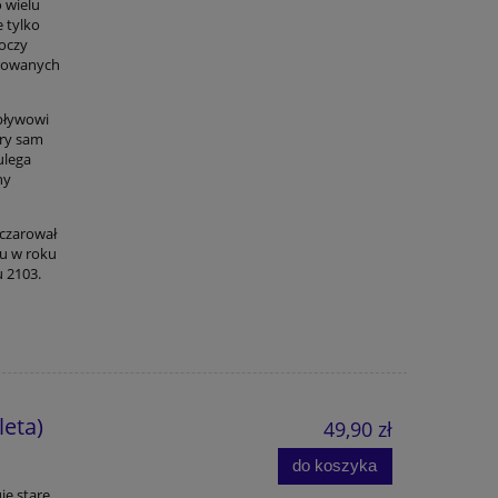
o wielu
 tylko
roczy
arowanych
pływowi
óry sam
ulega
ny
oczarował
nu w roku
u 2103.
leta)
49,90 zł
do koszyka
je stare