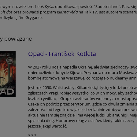
iwym nazwiskiem, Leoš Kyša, opublikował powieść "Sudetenland". Para się p
Sisyfos
oraz prowadzi program
Jadrna věda
na Talk TV. Jest autorem scena
rofizyku, Jiřím Grygarze.
ty powiązane
Opad - František Kotleta
W 2027 roku Rosja napadła Ukrainę, ale świat zjednoczył swoj
uniemożliwić zdobycie Kijowa. Przyparta do muru Moskwa z
bombę atomową na Warszawę, co rozpętało nuklearny arm
Jest rok 2050. Walki ustały. Kilkadziesiąt tysięcy ludzi przetr
zgliszczach Pragi, robiąc wszystko, co w ich mocy, aby zach
kształt cywilizacji. Grupka weteranów wojennych musi opuśc
Czeka ich podróż przez terytorium, gdzie co chwila zmienia s
zależności od tego, kto w jakiej strzelaninie zdobywa przewa
aktualnie tam się znajdzie i ma więcej ludzi lub amunicji. Ma
spłacenia dług. Honorowy dług z czasów, kiedy takie rzeczy 
jeszcze jakąś wartość.
* * *