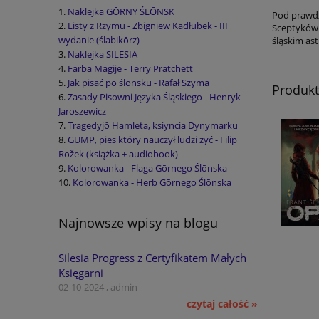
Naklejka GŌRNY ŚLŌNSK
Pod prawdz
Listy z Rzymu - Zbigniew Kadłubek - III
Sceptyków
wydanie (ślabikŏrz)
śląskim ast
Naklejka SILESIA
Farba Magije - Terry Pratchett
Jak pisać po ślōnsku - Rafał Szyma
Produk
Zasady Pisowni Języka Śląskiego - Henryk
Jaroszewicz
Tragedyjŏ Hamleta, ksiyncia Dynymarku
GUMP, pies który nauczył ludzi żyć - Filip
Rožek (książka + audiobook)
Kolorowanka - Flaga Gōrnego Ślōnska
Kolorowanka - Herb Gōrnego Ślōnska
Najnowsze wpisy na blogu
Silesia Progress z Certyfikatem Małych
Księgarni
02-10-2024 , admin
czytaj całość »