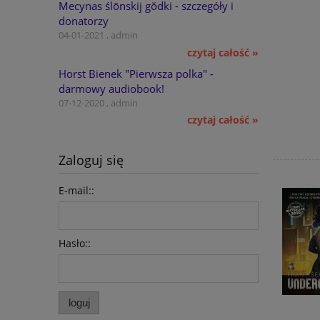
Mecynas ślōnskij gŏdki - szczegóły i
donatorzy
04-01-2021 , admin
czytaj całość »
Horst Bienek "Pierwsza polka" -
darmowy audiobook!
07-12-2020 , admin
czytaj całość »
Zaloguj się
E-mail::
Hasło::
loguj