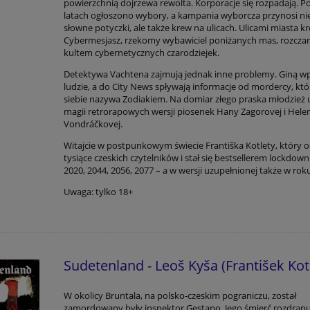
powierzchnią dojrzewa rewolta. Korporacje się rozpadają. P
latach ogłoszono wybory, a kampania wyborcza przynosi nie
słowne potyczki, ale także krew na ulicach. Ulicami miasta k
Cybermesjasz, rzekomy wybawiciel poniżanych mas, rozcz
kultem cybernetycznych czarodziejek.
Detektywa Vachtena zajmują jednak inne problemy. Giną w
ludzie, a do City News spływają informacje od mordercy, kt
siebie nazywa Zodiakiem. Na domiar złego praska młodzież 
magii retrorapowych wersji piosenek Hany Zagorovej i Hele
Vondráčkovej.
Witajcie w postpunkowym świecie Františka Kotlety, który 
tysiące czeskich czytelników i stał się bestsellerem lockdow
2020, 2044, 2056, 2077 – a w wersji uzupełnionej także w rok
Uwaga: tylko 18+
Sudetenland - Leoš Kyša (František Kot
W okolicy Bruntala, na polsko-czeskim pograniczu, został
zamordowany były inspektor Gestapo. Jego śmierć rozdrapu