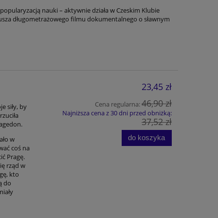
opularyzacją nauki – aktywnie działa w Czeskim Klubie
riusza długometrażowego filmu dokumentalnego o sławnym
23,45 zł
46,90 zł
Cena regularna:
e siły, by
Najniższa cena z 30 dni przed obniżką:
rzuciła
37,52 zł
agedon.
do koszyka
wało w
ować coś na
ić Pragę.
ię rząd w
gę, kto
ją do
miały