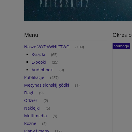
Menu
Okres p
promocja
Nasze WYDAWNICTWO
(109)
Książki
(65)
E-booki
(35)
Audiobooki
(9)
Publikacje
(437)
Mecynas ślōnskij gŏdki
(1)
Flagi
(9)
Odzież
(2)
Naklejki
(5)
Multimedia
(9)
Różne
(5)
Plany i mapy
(12)