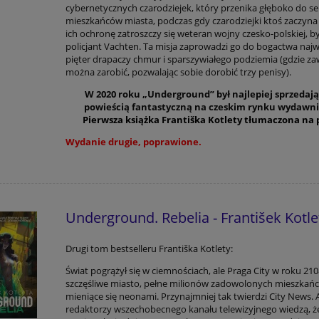
cybernetycznych czarodziejek, który przenika głęboko do se
mieszkańców miasta, podczas gdy czarodziejki ktoś zaczyna 
ich ochronę zatroszczy się weteran wojny czesko-polskiej, b
policjant Vachten. Ta misja zaprowadzi go do bogactwa naj
pięter drapaczy chmur i sparszywiałego podziemia (gdzie z
można zarobić, pozwalając sobie dorobić trzy penisy).
W 2020 roku „Underground” był najlepiej sprzedają
powieścią fantastyczną na czeskim rynku wydawn
Pierwsza książka Františka Kotlety tłumaczona na p
Wydanie drugie, poprawione.
Underground. Rebelia - František Kotle
Drugi tom bestselleru Františka Kotlety:
Świat pogrążył się w ciemnościach, ale Praga City w roku 210
szczęśliwe miasto, pełne milionów zadowolonych mieszkańc
mieniące się neonami. Przynajmniej tak twierdzi City News. 
redaktorzy wszechobecnego kanału telewizyjnego wiedzą, ż