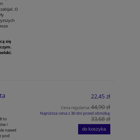
rc
zabijać. O
yły
wyższych
awsze
cą się
iczym.
olski.
ta
22,45 zł
44,90 zł
Cena regularna:
Najniższa cena z 30 dni przed obniżką:
33,68 zł
8 to
ów i
do koszyka
Ale nawet
e pod