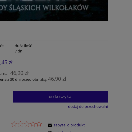
::
duża ilość
7 dni
,45 zł
46,90 zł
arna:
46,90 zł
cena z 30 dni przed obniżką:
do koszyka
.
dodaj do przechowalni
zapytaj o produkt