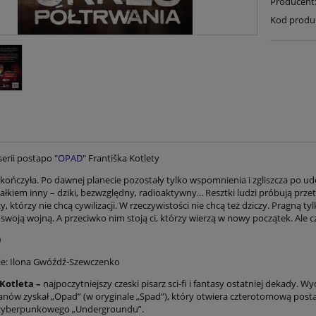
Producent
Kod produ
erii postapo "
OPAD
" Františka Kotlety
kończyła. Po dawnej planecie pozostały tylko wspomnienia i zgliszcza po ude
ałkiem inny – dziki, bezwzględny, radioaktywny... Resztki ludzi próbują przet
cy, którzy nie chcą cywilizacji. W rzeczywistości nie chcą też dziczy. Pragn
swoją wojną. A przeciwko nim stoją ci, którzy wierzą w nowy początek. Ale cz
0
e: Ilona Gwóźdź-Szewczenko
 Kotleta
–
najpoczytniejszy czeski pisarz sci-fi i fantasy ostatniej dekady. Wy
fanów zyskał „Opad” (w oryginale „Spad”), który otwiera czterotomową posta
cyberpunkowego „Undergroundu”.