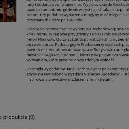
rany i odsłania dawne tajemnice. Wybierzcie się do Czechosł
upadku komunizmu, gdzie nie wszystko jest tak, jak to pami
historii. Czy podobne wydarzenia mogłyby mieć miejsce na 
przyznanych Polsce po 1945 roku?
Zbliżają się pierwsze wolne wybory w Czechosłowacji po up
komunizmu. W regionie przy granicy z Polską robi się gorąc
milion Niemców, którzy zostali tu po wstrzy­maniu wysiedl
się swoich praw. Podczas gdy w Pradze szerzy się strach prz
powrotem komunistów do władzy, a w Bratysławie coraz gło
mówi się o więk­szej autonomii, Niemcy na pograniczu stawia
wyzwa­niom, które przynosi nowo zdobyta wolność.
Jak mogła wyglądać sytuacja Czechosłowacji po aksamitnej r
gdyby nie wysiedlono wszystkich Niemców Sude­ckich? Histo
inspirowana prawdziwymi zdarzeniami i miejscami.
o produkcie (0)