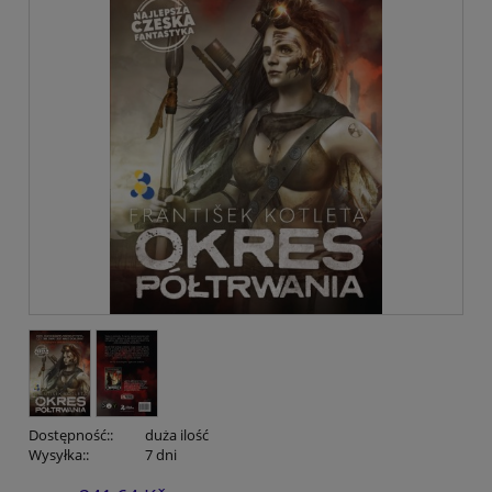
Dostępność::
duża ilość
Wysyłka::
7 dni