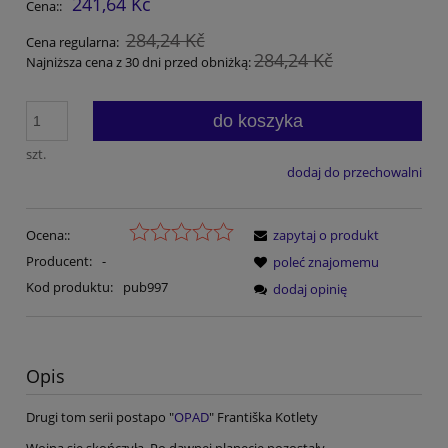
241,64 Kč
Cena::
284,24 Kč
Cena regularna:
284,24 Kč
Najniższa cena z 30 dni przed obniżką:
do koszyka
szt.
dodaj do przechowalni
Ocena::
zapytaj o produkt
Producent:
-
poleć znajomemu
Kod produktu:
pub997
dodaj opinię
Opis
Drugi tom serii postapo "
OPAD
" Františka Kotlety
Wojna się skończyła. Po dawnej planecie pozostały