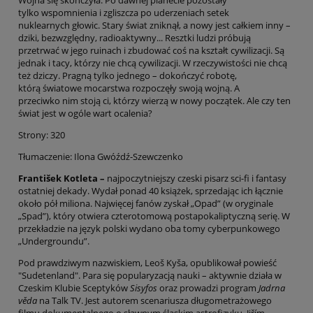
tylko wspomnienia i zgliszcza po uderzeniach setek
nuklearnych głowic. Stary świat zniknął, a nowy jest całkiem inny –
dziki, bezwzględny, radioaktywny... Resztki ludzi próbują
przetrwać w jego ruinach i zbudować coś na kształt cywilizacji. Są
jednak i tacy, którzy nie chcą cywilizacji. W rzeczywistości nie chcą
też dziczy. Pragną tylko jednego – dokończyć robotę,
którą światowe mocarstwa rozpoczęły swoją wojną. A
przeciwko nim stoją ci, którzy wierzą w nowy początek. Ale czy ten
świat jest w ogóle wart ocalenia?
Strony: 320
Tłumaczenie: Ilona Gwóźdź-Szewczenko
František Kotleta
–
najpoczytniejszy czeski pisarz sci-fi i fantasy
ostatniej dekady. Wydał ponad 40 książek, sprzedając ich łącznie
około pół miliona. Najwięcej fanów zyskał „Opad” (w oryginale
„Spad”), który otwiera czterotomową postapokaliptyczną serię. W
przekładzie na język polski wydano oba tomy cyberpunkowego
„Undergroundu”.
Pod prawdziwym nazwiskiem, Leoš Kyša, opublikował powieść
"Sudetenland". Para się popularyzacją nauki – aktywnie działa w
Czeskim Klubie Sceptyków
Sisyfos
oraz prowadzi program
Jadrna
věda
na Talk TV. Jest autorem scenariusza długometrażowego
filmu dokumentalnego o sławnym śląskim astrofizyku, Jiřím