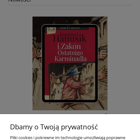
E-BOOK: Kōmisorz Hanusik i Zakōn Ôstatnigo
Karminadla - M. Melon
Dbamy o Twoją prywatność
Pliki cookies i pokrewne im technologie umożliwiają poprawne
133,33 Kč