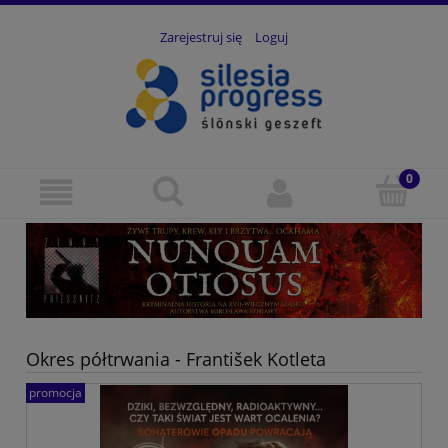
Zarejestruj się
Loguj
Okres półtrwania - František Kotleta
promocja