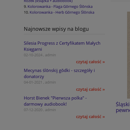
Rožek (książka + audiobook)
Kolorowanka - Flaga Gōrnego Ślōnska
Kolorowanka - Herb Gōrnego Ślōnska
Najnowsze wpisy na blogu
Silesia Progress z Certyfikatem Małych
Księgarni
02-10-2024 , admin
czytaj całość »
Mecynas ślōnskij gŏdki - szczegóły i
donatorzy
04-01-2021 , admin
czytaj całość »
Horst Bienek "Pierwsza polka" -
Dzieje zrębowego kościoła
Śląski
darmowy audiobook!
pątniczego w Gościęcinie
pewnej
07-12-2020 , admin
czytaj całość »
357,58 Kč