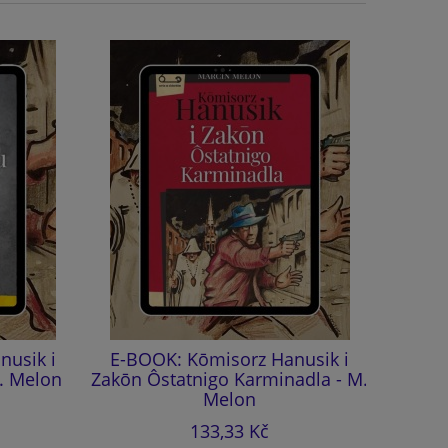
sik i
E-BOOK: Kōmisorz Hanusik i
Kōmi
 Melon
Zakōn Ôstatnigo Karminadla - M.
Ôstatnig
Melon
(aud
133,33 Kč