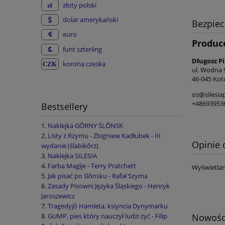
złoty polski
dolar amerykański
Bezpie
euro
Produc
funt szterling
Długosz P
korona czeska
ul. Wodna 
46-045 Kot
os@silesia
+48693953
Bestsellery
Naklejka GŌRNY ŚLŌNSK
Listy z Rzymu - Zbigniew Kadłubek - III
Opinie 
wydanie (ślabikŏrz)
Naklejka SILESIA
Farba Magije - Terry Pratchett
Wyświetlan
Jak pisać po ślōnsku - Rafał Szyma
Zasady Pisowni Języka Śląskiego - Henryk
Jaroszewicz
Tragedyjŏ Hamleta, ksiyncia Dynymarku
Nowośc
GUMP, pies który nauczył ludzi żyć - Filip