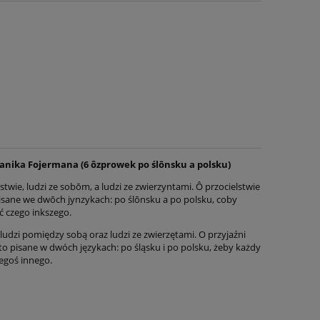
anika Fojermana (6 ôzprowek po ślōnsku a polsku)
stwie, ludzi ze sobōm, a ludzi ze zwierzyntami. Ô przocielstwie
 pisane we dwōch jynzykach: po ślōnsku a po polsku, coby
ć czego inkszego.
 ludzi pomiędzy sobą oraz ludzi ze zwierzętami. O przyjaźni
 to pisane w dwóch językach: po śląsku i po polsku, żeby każdy
egoś innego.