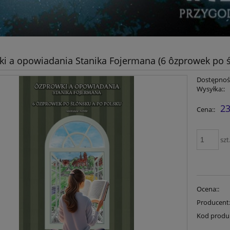
i a opowiadania Stanika Fojermana (6 ôzprowek po ś
Dostępność
Wysyłka::
23
Cena::
szt
Ocena::
Producent
Kod produ