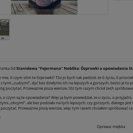
nżnka ôd
Stanisława "Fojermana" Neblika
:
Ôzprowki a opowiadania St
 mie, ô czym sōm te ôzprowki? Tōż jo bych tak pedzioł, że ô życiu, ô przociel
 tymi „cudzymi”, dyć bez dzielynio ich na lepszych a gorszych, bezto je to
ōg poczytać. Przeważnie pisza wiersze, tōż tym razym chcioł żech sprōbowa
, o czym są te opowiadania? Więc ja bym powiedział, że o życiu, o przyjaźni,
tymi „obcymi”, ale bez podziału na tych lepszych, czy gorszych, dlatego jest
 poczytać. Przeważnie piszę wiersze, więc tym razem chciałem spróbować cz
0
Oprawa: miękka