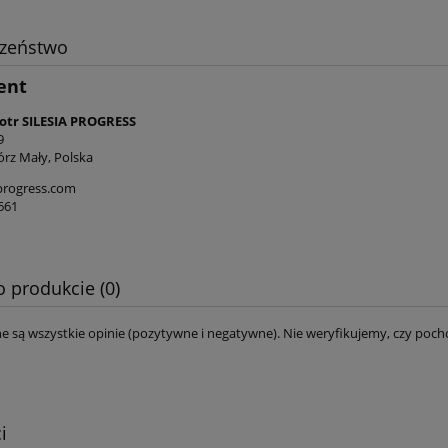
czeństwo
ent
iotr SILESIA PROGRESS
9
órz Mały, Polska
progress.com
661
o produkcie (0)
e są wszystkie opinie (pozytywne i negatywne). Nie weryfikujemy, czy pocho
i