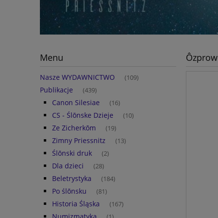
Menu
Ôzprowk
Nasze WYDAWNICTWO
(109)
Publikacje
(439)
Canon Silesiae
(16)
CS - Ślōnske Dzieje
(10)
Ze Zicherkōm
(19)
Zimny Priessnitz
(13)
Ślōnski druk
(2)
Dla dzieci
(28)
Beletrystyka
(184)
Po ślōnsku
(81)
Historia Śląska
(167)
Numizmatyka
(1)