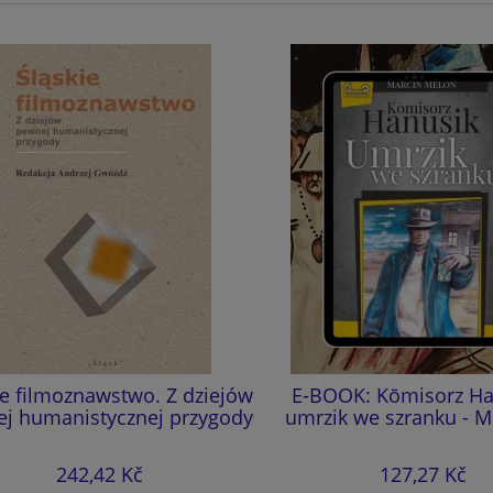
e filmoznawstwo. Z dziejów
E-BOOK: Kōmisorz Hanu
 humanistycznej przygody
umrzik we szranku - M.
242,42 Kč
127,27 Kč