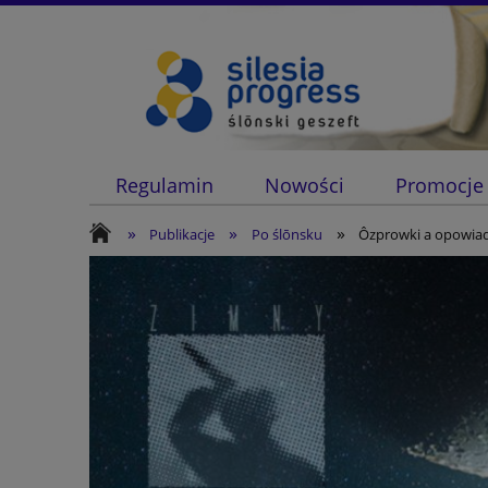
Regulamin
Nowości
Promocje
»
»
»
Publikacje
Po ślōnsku
Ôzprowki a opowiad