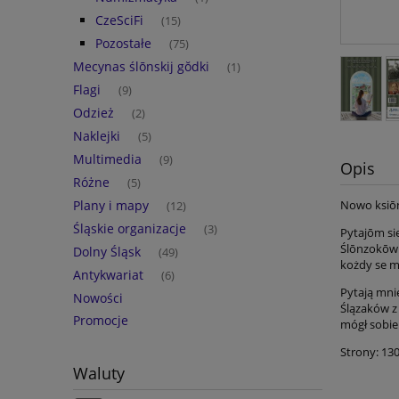
CzeSciFi
(15)
Pozostałe
(75)
Mecynas ślōnskij gŏdki
(1)
Flagi
(9)
Odzież
(2)
Naklejki
(5)
Multimedia
(9)
Opis
Różne
(5)
Plany i mapy
Nowo ksiō
(12)
Śląskie organizacje
(3)
Pytajōm sie
Ślōnzokōw z
Dolny Śląsk
(49)
kożdy se m
Antykwariat
(6)
Pytają mnie
Nowości
Ślązaków z 
Promocje
mógł sobie
Strony: 13
Waluty