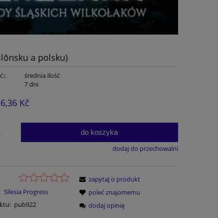
lōnsku a polsku)
::
średnia ilość
7 dni
6,36 Kč
do koszyka
.
dodaj do przechowalni
zapytaj o produkt
:
Silesia Progress
poleć znajomemu
ktu:
pub922
dodaj opinię