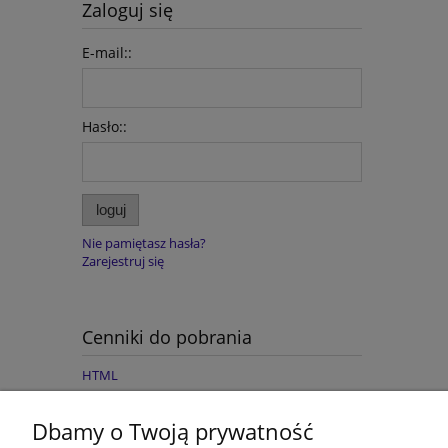
Zaloguj się
do koszyka
E-mail::
Hasło::
loguj
Nie pamiętasz hasła?
Zarejestruj się
Cenniki do pobrania
HTML
Dbamy o Twoją prywatność