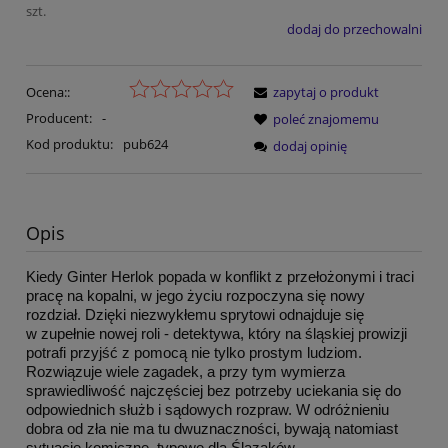
szt.
dodaj do przechowalni
Ocena::
zapytaj o produkt
Producent:
-
poleć znajomemu
Kod produktu:
pub624
dodaj opinię
Opis
Kiedy Ginter Herlok popada w konflikt z przełożonymi i traci
pracę na kopalni, w jego życiu rozpoczyna się nowy
rozdział. Dzięki niezwykłemu sprytowi odnajduje się
w zupełnie nowej roli - detektywa, który na śląskiej prowizji
potrafi przyjść z pomocą nie tylko prostym ludziom.
Rozwiązuje wiele zagadek, a przy tym wymierza
sprawiedliwość najczęściej bez potrzeby uciekania się do
odpowiednich służb i sądowych rozpraw. W odróżnieniu
dobra od zła nie ma tu dwuznaczności, bywają natomiast
sytuacje komiczne, typowe dla Ślązaków.