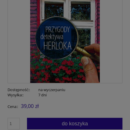
Dostępność::
na wyczerpaniu
Wysyłka::
7 dni
39,00 zł
Cena::
do koszyka