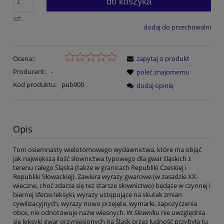
do koszyka
szt.
dodaj do przechowalni
Ocena::
zapytaj o produkt
Producent:
-
poleć znajomemu
Kod produktu:
pub900
dodaj opinię
Opis
Tom osiemnasty wielotomowego wydawnictwa, które ma objąć
jak największą ilość słownictwa typowego dla gwar śląskich z
terenu całego Śląska (także w granicach Republiki Czeskiej i
Republiki Słowackiej). Zawiera wyrazy gwarowe (w zasadzie XX-
wieczne, choć zdarza się też starsze słownictwo) będące w czynnej i
biernej sferze leksyki, wyrazy ustępujące na skutek zmian
cywilizacyjnych, wyrazy nowo przejęte, wymarłe, zapożyczenia
obce, nie odnotowuje nazw własnych. W
Słowniku
nie uwzględnia
się leksyki gwar przyniesionych na Śląsk przez ludność przybyłą tu