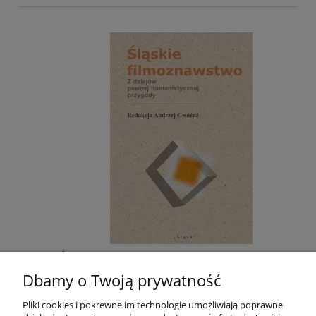
Śląskie filmoznawstwo. Z dziejów pewnej
humanistycznej przygody
Dbamy o Twoją prywatność
Pliki cookies i pokrewne im technologie umożliwiają poprawne
40,00 zł