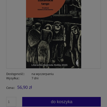
Dostępność::
na wyczerpaniu
Wysyłka::
7 dni
56,90 zł
Cena::
do koszyka