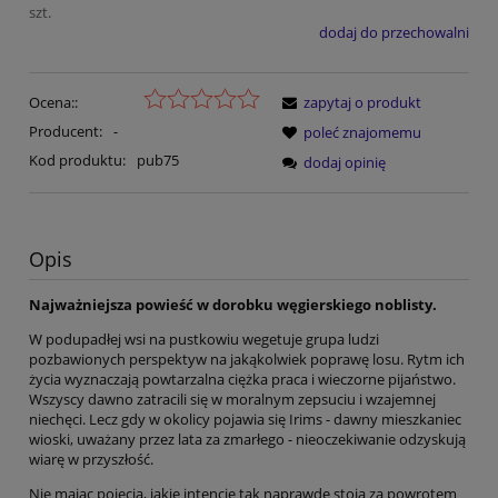
szt.
dodaj do przechowalni
Ocena::
zapytaj o produkt
Producent:
-
poleć znajomemu
Kod produktu:
pub75
dodaj opinię
Opis
Najważniejsza powieść w dorobku węgierskiego noblisty.
W podupadłej wsi na pustkowiu wegetuje grupa ludzi
pozbawionych perspektyw na jakąkolwiek poprawę losu. Rytm ich
życia wyznaczają powtarzalna ciężka praca i wieczorne pijaństwo.
Wszyscy dawno zatracili się w moralnym zepsuciu i wzajemnej
niechęci. Lecz gdy w okolicy pojawia się Irims - dawny mieszkaniec
wioski, uważany przez lata za zmarłego - nieoczekiwanie odzyskują
wiarę w przyszłość.
Nie mając pojęcia, jakie intencje tak naprawdę stoją za powrotem