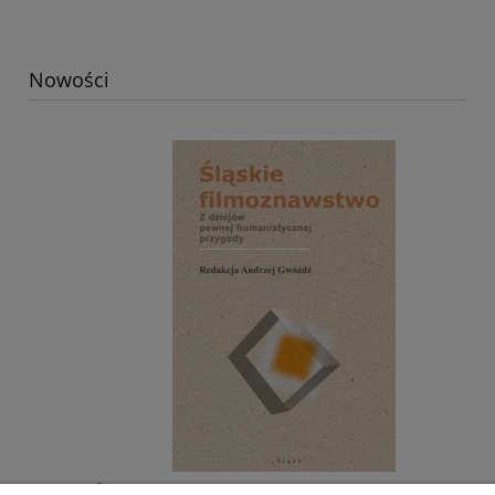
Nowości
Śląskie filmoznawstwo. Z dziejów pewnej