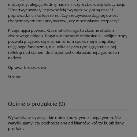
mężczyzny, ulegają złudnej nadziei niczym zbiorowej halucynacji.
"Zmartwychwstały" z pewnością "wypędzi wilgotną ciszę" i
poprowadzi ich ku lepszemu. Czy rzeczywiście dają się uwieść
charyzmatycznemu przybyszowi, czy może własnej rozpaczy?
Przejmująca powieść Krasznahorkaiego to złożone studium
zbiorowego obłędu. Bogata w literackie odniesienia i biblijne tropy
pozwala przyjrzeć się mechanizmom społecznej manipulacji i
religijnego fanatyzmu, nie unikając przy tym egzystencjalnej
refleksji nad stanem ducha jednostki okradzionej z godności i
nadziei.
Oprawa: broszurowa
Strony:
Opinie o produkcie (0)
Wyświetlane są wszystkie opinie (pozytywne i negatywne). Nie
weryfikujemy, czy pochodzą one od klientów, którzy kupili dany
produkt.