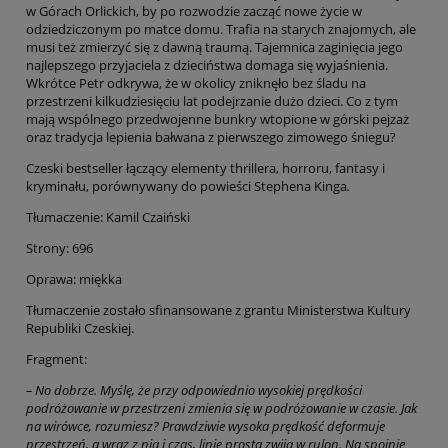
w Górach Orlickich, by po rozwodzie zacząć nowe życie w
odziedziczonym po matce domu. Trafia na starych znajomych, ale
musi też zmierzyć się z dawną traumą. Tajemnica zaginięcia jego
najlepszego przyjaciela z dzieciństwa domaga się wyjaśnienia.
Wkrótce Petr odkrywa, że w okolicy zniknęło bez śladu na
przestrzeni kilkudziesięciu lat podejrzanie dużo dzieci. Co z tym
mają wspólnego przedwojenne bunkry wtopione w górski pejzaż
oraz tradycja lepienia bałwana z pierwszego zimowego śniegu?
Czeski bestseller łączący elementy thrillera, horroru, fantasy i
kryminału, porównywany do powieści Stephena Kinga
.
Tłumaczenie: Kamil Czaiński
Strony: 696
Oprawa: miękka
Tłumaczenie zostało sfinansowane z grantu Ministerstwa Kultury
Republiki Czeskiej.
Fragment:
– No dobrze. Myślę, że przy odpowiednio wysokiej prędkości
podróżowanie w przestrzeni zmienia się w podróżowanie w czasie. Jak
na wirówce, rozumiesz? Prawdziwie wysoka prędkość deformuje
przestrzeń, a wraz z nią i czas, linię prostą zwija w rulon. Na spoinie