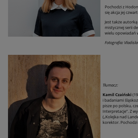
Pochodzi z Hodoní
się akcja jej czwart
Jest także autorką
mistycznej serii d
wielu opowiadań w
Fotografia: Vladisl
Tłumacz:
Kamil Czaiński
(1
i badaniami śląskoz
pisze po polsku, cz
Interpretacje”. Z w
(„Kolejka nad Lande
korektor. Pochodzi 