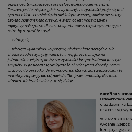
przeszłość, teraźniejszość i przyszłość nakładają się na siebie.
Zarazem jest to miejsce, gdzie szwy naszej rzeczywistości prują się pod
tym naciskiem. Przesiąkają do niej kolejne warstwy, kolejne piętra tego
twojego słowiańskiego drzewa. A wiesz, co jest najszybszym i
najwytrzymalszym środkiem transportu, wiesz, co jest wystarczająco
ostre, by rozpruć te szwy?
– Poddaję się.
– Dziecięca wyobraźnia. To potężne, niedoceniane narzędzie. Nie
chodzi o żadne wymysły, wiesz, to umiejętność uchwycenia
jednocześnie większej liczby rzeczywistości bez postradania przy tym
zmysłów. Ty posiadasz tę umiejętność, chociaż jesteś dorosły. Zatem
wracając do początku, do powodów, dla których zorganizowaliśmy tę
makabryczną sesję, oto odpowiedź: Tak, jesteś anomalią. Nie, moim
zdaniem nie jesteś szalony. To się dzieje.
Kateřina Surma
Uniwersytecie Pal
oraz dziennikarka,
działem krajowym
W 2022 roku ukazał
wydanie „Szept z l
luźną trylogię z ko