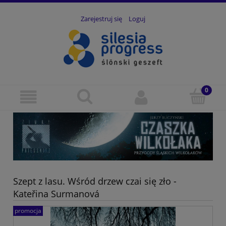
Zarejestruj się
Loguj
Szept z lasu. Wśród drzew czai się zło -
Kateřina Surmanová
promocja