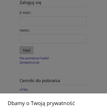
Zaloguj się
E-mail::
Hasło::
loguj
Nie pamiętasz hasła?
Zarejestruj się
Cenniki do pobrania
HTML
Dbamy o Twoją prywatność