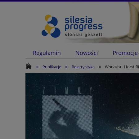
Regulamin
Nowości
Promocje
»
»
»
Publikacje
Beletrystyka
Workuta - Horst B