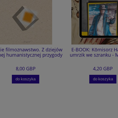
e filmoznawstwo. Z dziejów
E-BOOK: Kōmisorz Hanu
 humanistycznej przygody
umrzik we szranku - M.
8,00 GBP
4,20 GBP
do koszyka
do koszyka