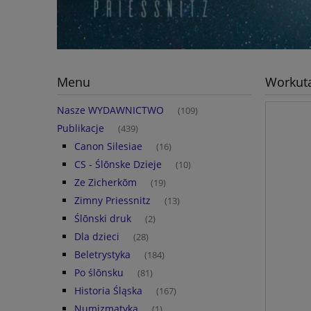
Menu
Workuta
Nasze WYDAWNICTWO
(109)
Publikacje
(439)
Canon Silesiae
(16)
CS - Ślōnske Dzieje
(10)
Ze Zicherkōm
(19)
Zimny Priessnitz
(13)
Ślōnski druk
(2)
Dla dzieci
(28)
Beletrystyka
(184)
Po ślōnsku
(81)
Historia Śląska
(167)
Numizmatyka
(1)