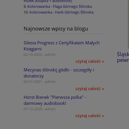
Rožek (książka + audiobook)
Kolorowanka - Flaga Gōrnego Ślōnska
Kolorowanka - Herb Gōrnego Ślōnska
Najnowsze wpisy na blogu
Silesia Progress z Certyfikatem Małych
Księgarni
Dzieje zrębowego kościoła
Śląski
02-10-2024 , admin
pątniczego w Gościęcinie
pewnej
czytaj całość »
Mecynas ślōnskij gŏdki - szczegóły i
11,80 GBP
donatorzy
04-01-2021 , admin
do koszyka
czytaj całość »
Horst Bienek "Pierwsza polka" -
darmowy audiobook!
07-12-2020 , admin
czytaj całość »