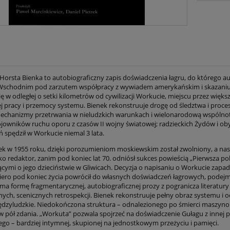
Horsta Bienka to autobiograficzny zapis doświadczenia łagru, do którego au
 Wschodnim pod zarzutem współpracy z wywiadem amerykańskim i skazaniu p
ę w odległej o setki kilometrów od cywilizacji Workucie, miejscu przez więk
ej pracy i przemocy systemu. Bienek rekonstruuje drogę od śledztwa i proc
echanizmy przetrwania w nieludzkich warunkach i wielonarodową wspólnotę 
ojowników ruchu oporu z czasów II wojny światowej; radzieckich Żydów i oby
ń spędził w Workucie niemal 3 lata.
ek w 1955 roku, dzięki porozumieniom moskiewskim został zwolniony, a n
ako redaktor, zanim pod koniec lat 70. odniósł sukces powieścią „Pierwsza polk
cymi o jego dzieciństwie w Gliwicach. Decyzja o napisaniu o Workucie zapad
piero pod koniec życia powrócił do własnych doświadczeń łagrowych, podej
ma formę fragmentarycznej, autobiograficznej prozy z pogranicza literatury
ych, scenicznych retrospekcji. Bienek rekonstruuje pełny obraz systemu i od
międzyludzkie. Niedokończona struktura – odnalezionego po śmierci maszynop
 pół zdania. „Workuta” pozwala spojrzeć na doświadczenie Gułagu z innej pe
ego – bardziej intymnej, skupionej na jednostkowym przeżyciu i pamięci.