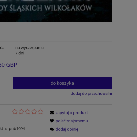
::
na wyczerpaniu
7 dni
80 GBP
do koszyka
.
dodaj do przechowalni
zapytaj o produkt
:
-
poleć znajomemu
ktu:
pub1094
dodaj opinię