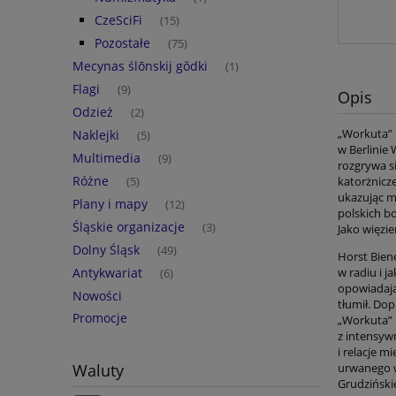
CzeSciFi
(15)
Pozostałe
(75)
Mecynas ślōnskij gŏdki
(1)
Flagi
(9)
Opis
Odzież
(2)
„Workuta” 
Naklejki
(5)
w Berlinie
Multimedia
(9)
rozgrywa si
Różne
katorżnicz
(5)
ukazując m
Plany i mapy
(12)
polskich b
Śląskie organizacje
(3)
Jako więzie
Dolny Śląsk
(49)
Horst Bien
Antykwariat
w radiu i j
(6)
opowiadają
Nowości
tłumił. Do
Promocje
„Workuta” 
z intensywn
i relacje 
Waluty
urwanego w
Grudziński