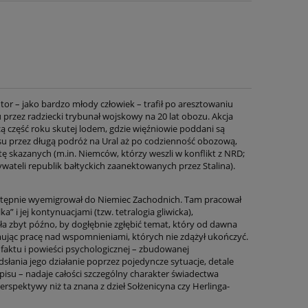
tor – jako bardzo młody człowiek – trafił po aresztowaniu
rzez radziecki trybunał wojskowy na 20 lat obozu. Akcja
szą część roku skutej lodem, gdzie więźniowie poddani są
esu przez długą podróż na Ural aż po codzienność obozową,
skazanych (m.in. Niemców, którzy weszli w konflikt z NRD;
wateli republik bałtyckich zaanektowanych przez Stalina).
astępnie wyemigrował do Niemiec Zachodnich. Tam pracował
a” i jej kontynuacjami (tzw. tetralogia gliwicka),
ła zbyt późno, by dogłębnie zgłębić temat, który od dawna
mując pracę nad wspomnieniami, których nie zdążył ukończyć.
 faktu i powieści psychologicznej – zbudowanej
słania jego działanie poprzez pojedyncze sytuacje, detale
isu – nadaje całości szczególny charakter świadectwa
rspektywy niż ta znana z dzieł Sołżenicyna czy Herlinga-