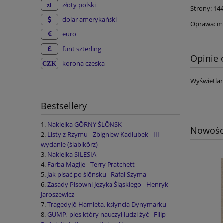
złoty polski
Strony: 14
dolar amerykański
Oprawa: m
euro
funt szterling
Opinie 
korona czeska
Wyświetlan
Bestsellery
Naklejka GŌRNY ŚLŌNSK
Nowośc
Listy z Rzymu - Zbigniew Kadłubek - III
wydanie (ślabikŏrz)
Naklejka SILESIA
Farba Magije - Terry Pratchett
Jak pisać po ślōnsku - Rafał Szyma
Zasady Pisowni Języka Śląskiego - Henryk
Jaroszewicz
Tragedyjŏ Hamleta, ksiyncia Dynymarku
GUMP, pies który nauczył ludzi żyć - Filip