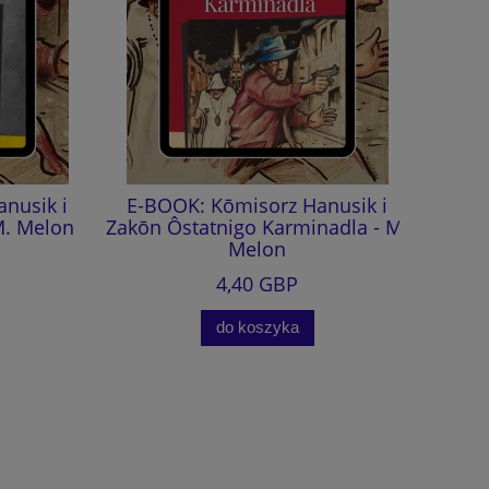
sik i
E-BOOK: Kōmisorz Hanusik i
Kōmi
 Melon
Zakōn Ôstatnigo Karminadla - M.
Ôstatnig
Melon
(aud
4,40 GBP
do koszyka