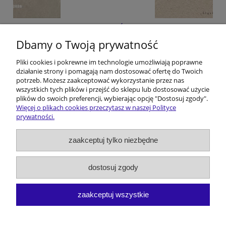
Śląskie filmoznawstwo. Z dziejów pewnej
humanistycznej przygody
Dbamy o Twoją prywatność
Pliki cookies i pokrewne im technologie umożliwiają poprawne
242,42 Kč
działanie strony i pomagają nam dostosować ofertę do Twoich
potrzeb. Możesz zaakceptować wykorzystanie przez nas
do koszyka
wszystkich tych plików i przejść do sklepu lub dostosować użycie
plików do swoich preferencji, wybierając opcję "Dostosuj zgody".
Więcej o plikach cookies przeczytasz w naszej Polityce
prywatności.
Pomoc
zaakceptuj tylko niezbędne
Dostawa i koszty
dostosuj zgody
Moje konto
zaakceptuj wszystkie
O firmie