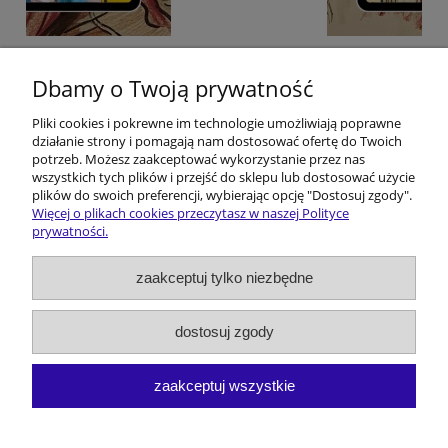
e
E-BOOK: Kōmisorz Hanusik i Zakōn Ôstatnigo
Karminadla - M. Melon
Dbamy o Twoją prywatność
Pliki cookies i pokrewne im technologie umożliwiają poprawne
$5.87
działanie strony i pomagają nam dostosować ofertę do Twoich
potrzeb. Możesz zaakceptować wykorzystanie przez nas
do koszyka
wszystkich tych plików i przejść do sklepu lub dostosować użycie
plików do swoich preferencji, wybierając opcję "Dostosuj zgody".
Więcej o plikach cookies przeczytasz w naszej Polityce
prywatności.
Pomoc
zaakceptuj tylko niezbędne
Dostawa i koszty
dostosuj zgody
Moje konto
zaakceptuj wszystkie
O firmie