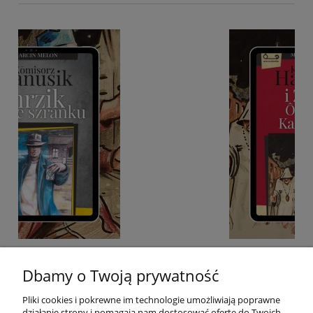
 we
E-BOOK: Kōmisorz Hanusik i Zakōn Ôstatnigo
Karminadla - M. Melon
Dbamy o Twoją prywatność
Pliki cookies i pokrewne im technologie umożliwiają poprawne
4,40 GBP
działanie strony i pomagają nam dostosować ofertę do Twoich