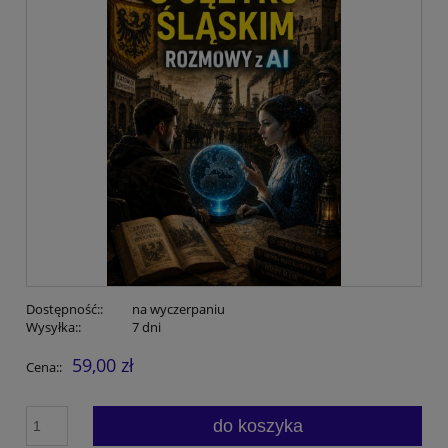
Dostępność::
na wyczerpaniu
Wysyłka::
7 dni
59,00 zł
Cena::
do koszyka