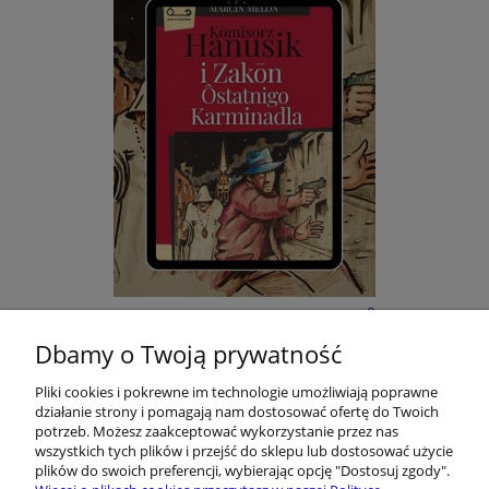
E-BOOK: Kōmisorz Hanusik i Zakōn Ôstatnigo
Karminadla - M. Melon
Dbamy o Twoją prywatność
Pliki cookies i pokrewne im technologie umożliwiają poprawne
22,00 zł
działanie strony i pomagają nam dostosować ofertę do Twoich
potrzeb. Możesz zaakceptować wykorzystanie przez nas
do koszyka
wszystkich tych plików i przejść do sklepu lub dostosować użycie
plików do swoich preferencji, wybierając opcję "Dostosuj zgody".