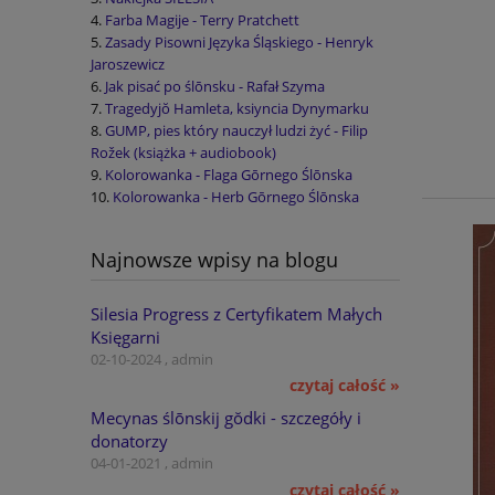
Farba Magije - Terry Pratchett
Zasady Pisowni Języka Śląskiego - Henryk
Jaroszewicz
Jak pisać po ślōnsku - Rafał Szyma
Tragedyjŏ Hamleta, ksiyncia Dynymarku
GUMP, pies który nauczył ludzi żyć - Filip
Rožek (książka + audiobook)
Kolorowanka - Flaga Gōrnego Ślōnska
Kolorowanka - Herb Gōrnego Ślōnska
Najnowsze wpisy na blogu
Silesia Progress z Certyfikatem Małych
Księgarni
02-10-2024 , admin
czytaj całość »
Mecynas ślōnskij gŏdki - szczegóły i
donatorzy
04-01-2021 , admin
czytaj całość »