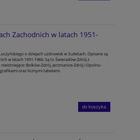
ach Zachodnich w latach 1951-
Łuczyńskiego o dziejach uzdrowisk w Sudetach. Opisane są
ich w latach 1951-1966. Są to Świeradów-Zdrój z
 nieistniejące: Bolków-Zdrój, Jerzmanice-Zdrój i Opolno-
 grafikami oraz licznymi tabelami.
do koszyka