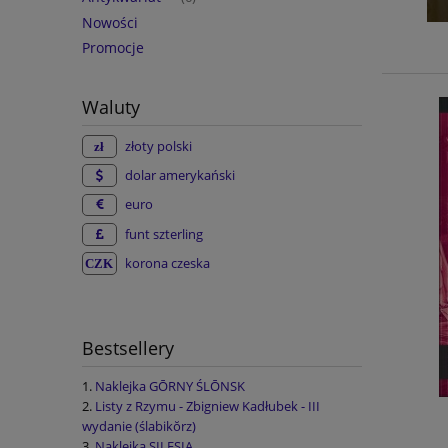
Nowości
Promocje
Waluty
złoty polski
dolar amerykański
euro
funt szterling
korona czeska
Bestsellery
Naklejka GŌRNY ŚLŌNSK
Listy z Rzymu - Zbigniew Kadłubek - III
wydanie (ślabikŏrz)
Naklejka SILESIA