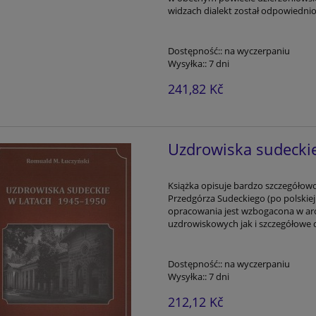
widzach dialekt został odpowiednio
Dostępność::
na wyczerpaniu
Wysyłka::
7 dni
241,82 Kč
Uzdrowiska sudecki
Książka opisuje bardzo szczegółowo
Przedgórza Sudeckiego (po polskiej 
opracowania jest wzbogacona w arc
uzdrowiskowych jak i szczegółowe 
Dostępność::
na wyczerpaniu
Wysyłka::
7 dni
212,12 Kč