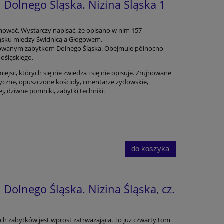
Dolnego Śląska. Nizina Śląska 1
mować. Wystarczy napisać, że opisano w nim 157
ąsku między Świdnicą a Głogowem.
jnowanym zabytkom Dolnego Śląska. Obejmuje północno-
ośląskiego.
jsc, których się nie zwiedza i się nie opisuje. Zrujnowane
ryczne, opuszczone kościoły, cmentarze żydowskie,
ej, dziwne pomniki, zabytki techniki.
do koszyka
Dolnego Śląska. Nizina Śląska, cz.
ch zabytków jest wprost zatrważająca. To już czwarty tom