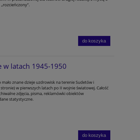
 „rozcieńczony”.
do koszyka
e w latach 1945-1950
 mało znane dzieje uzdrowisk na terenie Sudetów i
stronie) w pierwszych latach po II wojnie światowej. Całość
hiwalne zdjęcia, pisma, reklamówki obiektów
dane statystyczne.
do koszyka