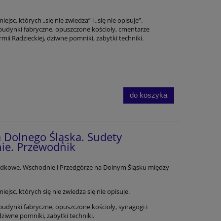
sc, których „się nie zwiedza” i „się nie opisuje”.
budynki fabryczne, opuszczone kościoły, cmentarze
rmii Radzieckiej, dziwne pomniki, zabytki techniki.
do koszyka
 Dolnego Śląska. Sudety
ie. Przewodnik
odkowe, Wschodnie i Przedgórze na Dolnym Śląsku między
jsc, których się nie zwiedza się nie opisuje.
budynki fabryczne, opuszczone kościoły, synagogi i
dziwne pomniki, zabytki techniki.