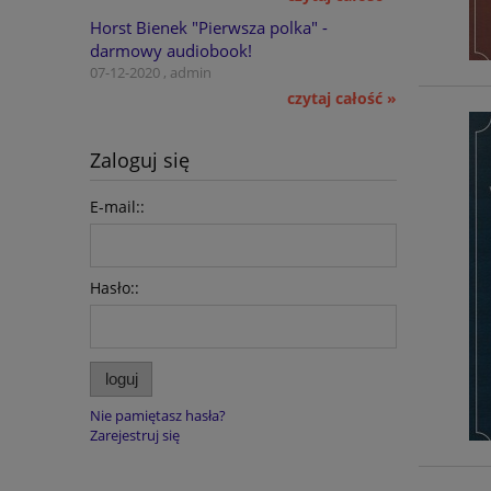
Horst Bienek "Pierwsza polka" -
darmowy audiobook!
07-12-2020 , admin
czytaj całość »
Zaloguj się
E-mail::
Hasło::
loguj
Nie pamiętasz hasła?
Zarejestruj się