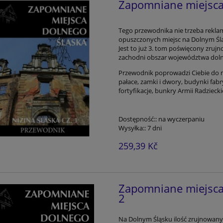
Zapomniane miejsca 
Tego przewodnika nie trzeba rekla
opuszczonych miejsc na Dolnym Śl
Jest to już 3. tom poświęcony zru
zachodni obszar województwa doln
Przewodnik poprowadzi Ciebie do mie
pałace, zamki i dwory, budynki fab
fortyfikacje, bunkry Armii Radziecki
Dostępność::
na wyczerpaniu
Wysyłka::
7 dni
259,39 Kč
Zapomniane miejsca 
2
Na Dolnym Śląsku ilość zrujnowany