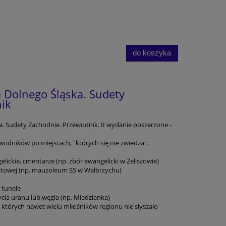
do koszyka
 Dolnego Śląska. Sudety
ik
. Sudety Zachodnie. Przewodnik. II wydanie poszerzone -
wodników po miejscach, "których się nie zwiedza".
elickie, cmentarze (np. zbór ewangelicki w Żeliszowie)
światowej (np. mauzoleum SS w Wałbrzychu)
 tunele
cia uranu lub węgla (np. Miedzianka)
, o których nawet wielu miłośników regionu nie słyszało