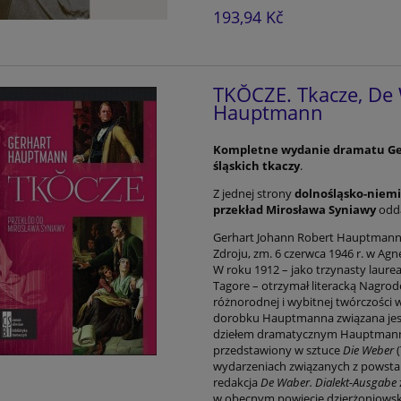
193,94 Kč
TKŎCZE. Tkacze, De 
Hauptmann
Kompletne wydanie dramatu Ger
śląskich tkaczy
.
Z jednej strony
dolnośląsko-niem
przekład Mirosława Syniawy
odda
Gerhart Johann Robert Hauptmann (
Zdroju, zm. 6 czerwca 1946 r. w Agn
W roku 1912 – jako trzynasty laure
Tagore – otrzymał literacką Nagrod
różnorodnej i wybitnej twórczości w
dorobku Hauptmanna związana jest 
dziełem dramatycznym Hauptmanna j
przedstawiony w sztuce
Die Weber
(
wydarzeniach związanych z powstan
redakcja
De Waber. Dialekt-Ausgabe
w obecnym powiecie dzierżoniowskim