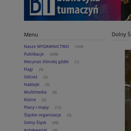
Dolny Ś
Menu
Nasze WYDAWNICTWO
(109)
Publikacje
(439)
Mecynas ślōnskij gŏdki
(1)
Flagi
(9)
Odzież
(2)
Naklejki
(5)
Multimedia
(9)
Różne
(5)
Plany i mapy
(12)
Śląskie organizacje
(3)
Dolny Śląsk
(49)
Antykwariat
(6)