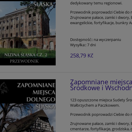
dedykowany temu regionowi.
Przewodnik poprowadzi Ciebie do miej
Zrujnowane pałace, zamki i dwory, 
ewangelickie, fortyfikacje, bunkry A
Dostępność::
na wyczerpaniu
Wysyłka::
7 dni
258,79 Kč
Zapomniane miejsca
Środkowe i Wschodn
123 opuszczone miejsca Sudety Śr
Wałbrzychem a Paczkowem.
Przewodnik poprowadzi Ciebie do mie
Zrujnowane pałace, zamki i dwory, 
cmentarze, fortyfikacje, grodziska, 