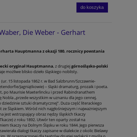
do koszyka
Waber, Die Weber - Gerhart
harta Hauptmanna z okazji 180. rocznicy powstania
iecki oryginał Hauptmanna
, z drugiej
górnośląsko-polski
je możliwe blisko dzieło śląskiego noblisty.
ur. 15 listopada 1862 r. w Bad Salzbrunn/Szczawnie-
etendorfie/Jagniątkowie) – śląski dramaturg, prozaik i poeta.
at, po Maurisie Maeterlincku i przed Rabindranathem
ę Nobla „przede wszystkim w uznaniu dla jego cennej,
 dziedzinie sztuki dramatycznej”. Duża część literackiego
ze Śląskiem. Wśród nich najgłośniejszym i najważniejszym
est wstrząsający obraz nędzy śląskich tkaczy
Tkacze) z roku 1892. Utwór ten oparty został na
iem tkaczy na Dolnym Śląsku w roku 1844. Jego pierwsza
zawierała dialogi tkaczy zapisane w dialekcie z okolic Bielawy
. W przeznaczonej dla teatrów drugiej redakcji z myślą o