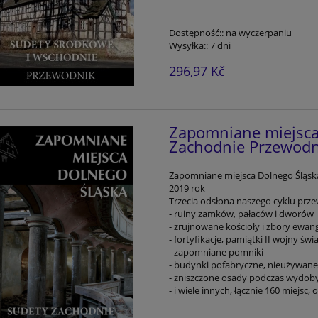
Dostępność::
na wyczerpaniu
Wysyłka::
7 dni
296,97 Kč
Zapomniane miejsca
Zachodnie Przewodn
Zapomniane miejsca Dolnego Śląska
2019 rok
Trzecia odsłona naszego cyklu prze
- ruiny zamków, pałaców i dworów
- zrujnowane kościoły i zbory ewang
- fortyfikacje, pamiątki II wojny 
- zapomniane pomniki
- budynki pofabryczne, nieużywane
- zniszczone osady podczas wydoby
- i wiele innych, łącznie 160 miejsc