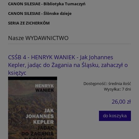
CANON SILESIAE - Bibliotyka Tumaczyń
CANON SILESIAE - Ślōnske dzieje
SERIA ZE ZICHERKŌM
Nasze WYDAWNICTWO
CSŚB 4 - HENRYK WANIEK - Jak Johannes
Kepler, jadąc do Żagania na Śląsku, zahaczył o
księżyc
Dostępność::
średnia ilość
Wysyłka::
7 dni
26,00 zł
do koszyka