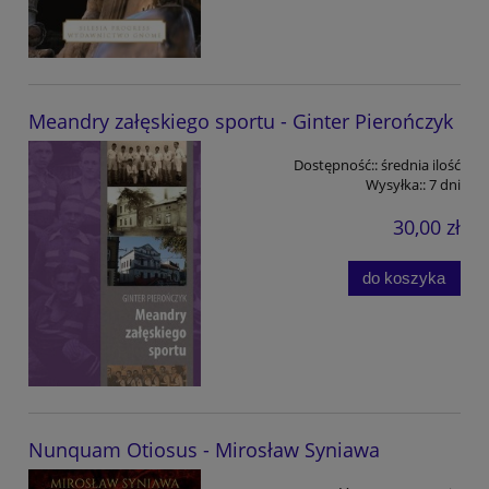
Meandry załęskiego sportu - Ginter Pierończyk
Dostępność::
średnia ilość
Wysyłka::
7 dni
30,00 zł
do koszyka
Nunquam Otiosus - Mirosław Syniawa