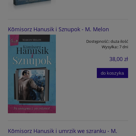
Kōmisorz Hanusik i Sznupok - M. Melon
Dostępność::
duża ilość
Wysyłka::
7 dni
38,00 zł
do koszyka
Kōmisorz Hanusik i umrzik we szranku - M.