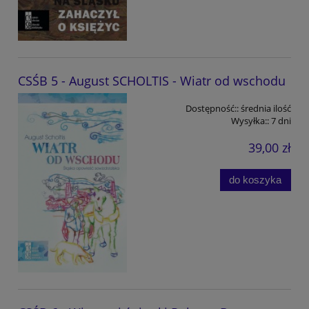
CSŚB 5 - August SCHOLTIS - Wiatr od wschodu
Dostępność::
średnia ilość
Wysyłka::
7 dni
39,00 zł
do koszyka