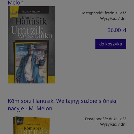
Melon
Dostępność::
średnia ilość
Wysyłka::
7 dni
36,00 zł
do koszyka
Kōmisorz Hanusik. We tajnyj sużbie ślōnskij
nacyje - M. Melon
Dostępność::
duża ilość
Wysyłka::
7 dni