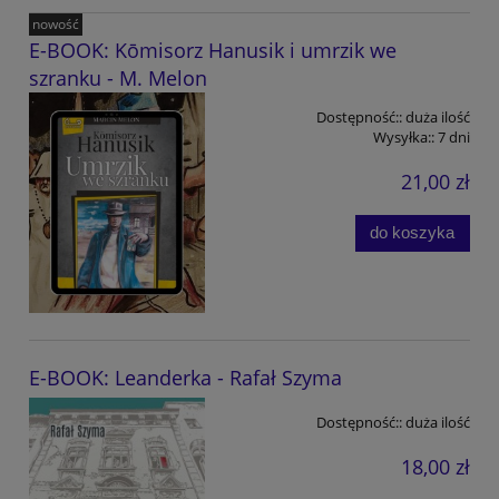
nowość
E-BOOK: Kōmisorz Hanusik i umrzik we
szranku - M. Melon
Dostępność::
duża ilość
Wysyłka::
7 dni
21,00 zł
do koszyka
E-BOOK: Leanderka - Rafał Szyma
Dostępność::
duża ilość
18,00 zł