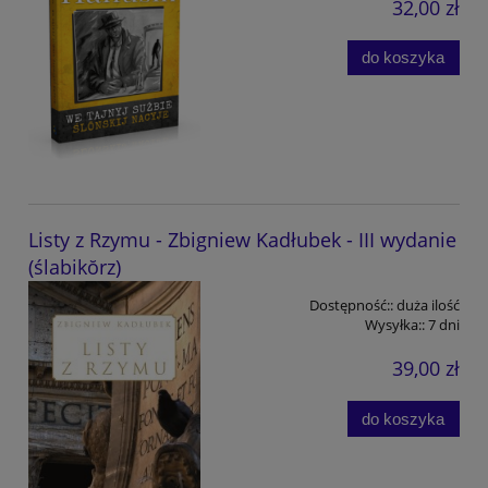
32,00 zł
do koszyka
Listy z Rzymu - Zbigniew Kadłubek - III wydanie
(ślabikŏrz)
Dostępność::
duża ilość
Wysyłka::
7 dni
39,00 zł
do koszyka