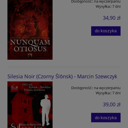
Dostępność::
na wyczerpaniu
Wysyłka::
7 dni
34,90 zł
do koszyka
Silesia Noir (Czorny Ślōnsk) - Marcin Szewczyk
Dostępność::
na wyczerpaniu
Wysyłka::
7 dni
39,00 zł
do koszyka