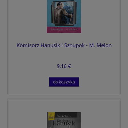
Kōmisorz Hanusik i Sznupok - M. Melon
9,16 €
do koszyka