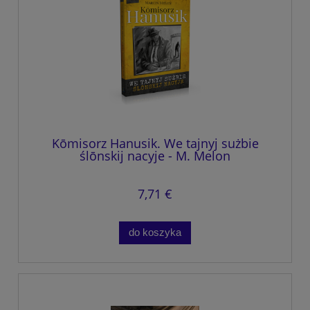
Kōmisorz Hanusik. We tajnyj sużbie
ślōnskij nacyje - M. Melon
7,71 €
do koszyka