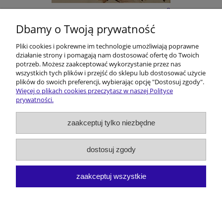
E-BOOK: Kōmisorz Hanusik i Zakōn Ôstatnigo
Karminadla - M. Melon
Dbamy o Twoją prywatność
Pliki cookies i pokrewne im technologie umożliwiają poprawne
5,30 €
działanie strony i pomagają nam dostosować ofertę do Twoich
potrzeb. Możesz zaakceptować wykorzystanie przez nas
do koszyka
wszystkich tych plików i przejść do sklepu lub dostosować użycie
plików do swoich preferencji, wybierając opcję "Dostosuj zgody".
Więcej o plikach cookies przeczytasz w naszej Polityce
prywatności.
Pomoc
zaakceptuj tylko niezbędne
Dostawa i koszty
dostosuj zgody
Moje konto
zaakceptuj wszystkie
O firmie
pokaż pełną wersję strony