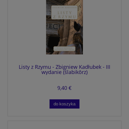
Listy z Rzymu - Zbigniew Kadłubek - III
wydanie (ślabikŏrz)
9,40 €
do koszyka