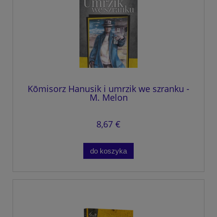
Kōmisorz Hanusik i umrzik we szranku -
M. Melon
8,67 €
do koszyka