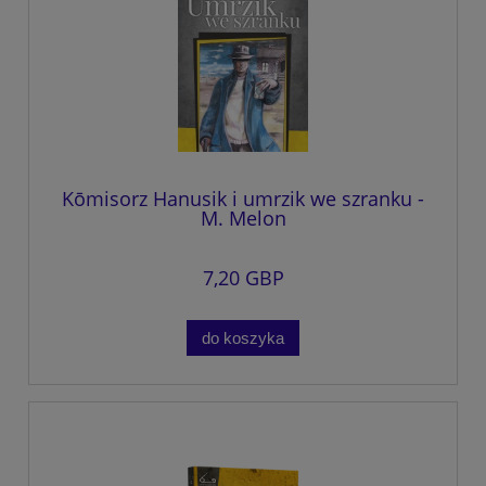
Kōmisorz Hanusik i umrzik we szranku -
M. Melon
7,20 GBP
do koszyka