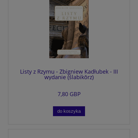
Listy z Rzymu - Zbigniew Kadłubek - III
wydanie (ślabikŏrz)
7,80 GBP
do koszyka