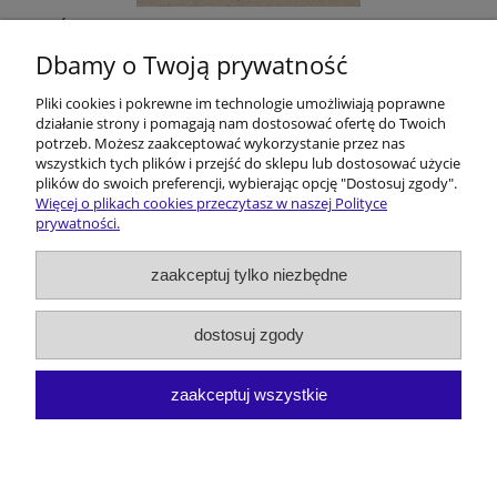
Śląskie filmoznawstwo. Z dziejów pewnej
humanistycznej przygody
Dbamy o Twoją prywatność
Pliki cookies i pokrewne im technologie umożliwiają poprawne
8,00 GBP
działanie strony i pomagają nam dostosować ofertę do Twoich
potrzeb. Możesz zaakceptować wykorzystanie przez nas
do koszyka
wszystkich tych plików i przejść do sklepu lub dostosować użycie
plików do swoich preferencji, wybierając opcję "Dostosuj zgody".
Więcej o plikach cookies przeczytasz w naszej Polityce
prywatności.
Pomoc
zaakceptuj tylko niezbędne
Dostawa i koszty
dostosuj zgody
Moje konto
zaakceptuj wszystkie
O firmie
pokaż pełną wersję strony