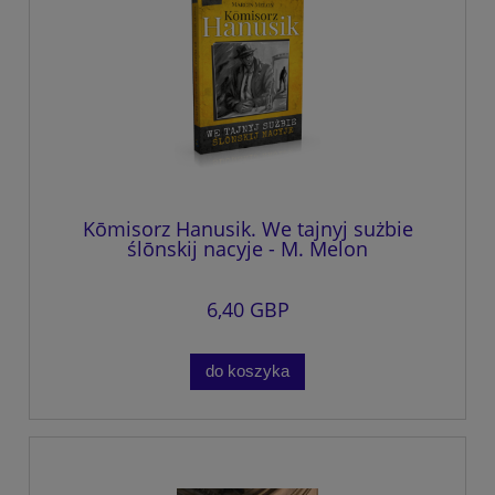
Kōmisorz Hanusik. We tajnyj sużbie
ślōnskij nacyje - M. Melon
6,40 GBP
do koszyka